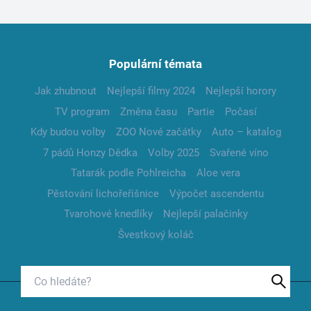
Populární témata
Jak zhubnout
Nejlepší filmy 2024
Nejlepší horory
TV program
Změna času
Partie
Počasí
Kdy budou volby
ZOO Nové začátky
Auto – katalog
7 pádů Honzy Dědka
Volby 2025
Svařené víno
Tatarák podle Pohlreicha
Aloe vera
Pěstování lichořeřišnice
Výpočet ascendentu
Tvarohové knedlíky
Nejlepší palačinky
Švestkový koláč