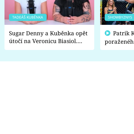
TADEÁŠ KUBĚNKA
SHOWBYZNYS
Sugar Denny a Kuběnka opět
Patrik Kincl se zastal
útočí na Veronicu Biasiol.
poraženéh
Proč je podle nich falešná a
fanoušci n
lže o své nevěře?