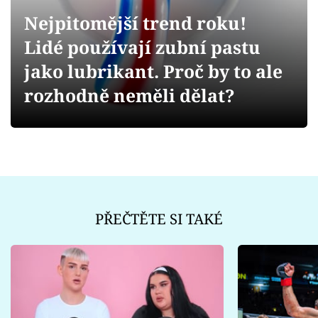
Sex a vztahy
Nejpitomější trend roku!
Videa
Lidé používají zubní pastu
jako lubrikant. Proč by to ale
Sledujte prima+
rozhodně neměli dělat?
Přihlášení
Sledujte nás
PŘEČTĚTE SI TAKÉ