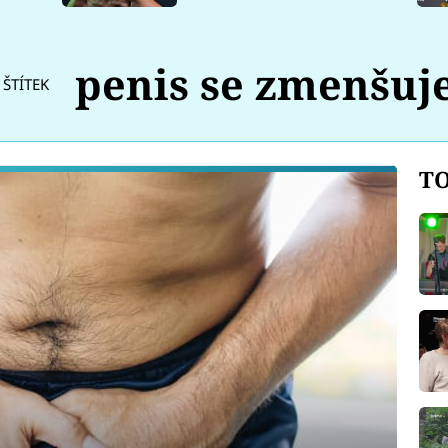
penis se zmenšuj
ŠTÍTEK
TO