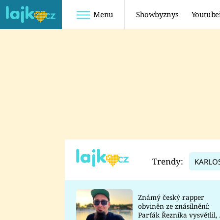
Menu
Showbyznys
Youtube
Youtuberky
Youtubeři
SHOPAHOLICADEL
FATTYPILLOW
ANNA ŠULC
FREESCOOT
SUGAR DENNY
ADAM KAJUMI
LADUŠKA
TADEÁŠ KUBĚNKA
DOMINIKA
DATEL
Trendy:
KARLO
MYSLIVCOVÁ
Známý český rapper
obviněn ze znásilnění:
Parťák Řezníka vysvětlil, 