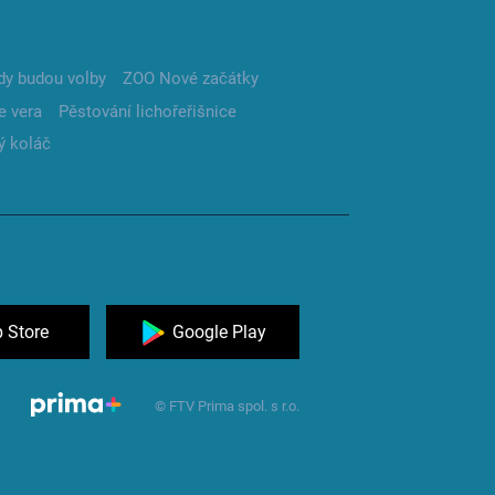
dy budou volby
ZOO Nové začátky
e vera
Pěstování lichořeřišnice
ý koláč
 Store
Google Play
© FTV Prima spol. s r.o.