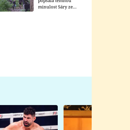
popsala temnou
minulost Sáry ze
seriálu Zákony vlka