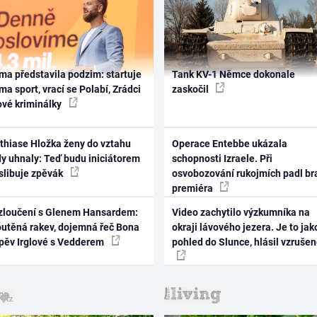
ma představila podzim: startuje
Tank KV-1 Němce dokonale
ma sport, vrací se Polabí, Zrádci
zaskočil
ové kriminálky
thiase Hložka ženy do vztahu
Operace Entebbe ukázala
dy uhnaly: Teď budu iniciátorem
schopnosti Izraele. Při
 slibuje zpěvák
osvobozování rukojmích padl br
premiéra
zloučení s Glenem Hansardem:
Video zachytilo výzkumníka na
outěná rakev, dojemná řeč Bona
okraji lávového jezera. Je to jak
zpěv Irglové s Vedderem
pohled do Slunce, hlásil vzruše