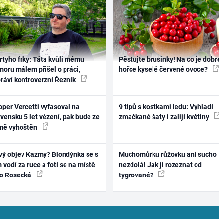
rtyho frky: Táta kvůli mému
Pěstujte brusinky! Na co je dobr
oru málem přišel o práci,
hořce kyselé červené ovoce?
práví kontroverzní Řezník
per Vercetti vyfasoval na
9 tipů s kostkami ledu: Vyhladí
vensku 5 let vězení, pak bude ze
zmačkané šaty i zalijí květiny
mě vyhoštěn
vý objev Kazmy? Blondýnka se s
Muchomůrku růžovku ani sucho
 vodí za ruce a fotí se na místě
nezdolá! Jak ji rozeznat od
ko Rosecká
tygrované?