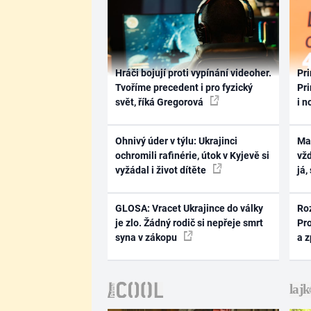
Hráči bojují proti vypínání videoher.
Pri
Tvoříme precedent i pro fyzický
Pri
svět, říká Gregorová
i n
Ohnivý úder v týlu: Ukrajinci
Ma
ochromili rafinérie, útok v Kyjevě si
vž
vyžádal i život dítěte
já,
GLOSA: Vracet Ukrajince do války
Ro
je zlo. Žádný rodič si nepřeje smrt
Pr
syna v zákopu
a 