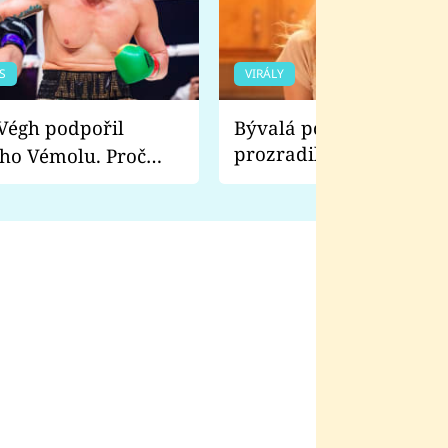
S
VIRÁLY
Bývalá pornoherečka
prozradila, co ji šokova
ho Vémolu. Proč
natáčení Euforie. Vážně
ji zápasit s ním než
bylo drsnější než hanba
 Kinclem?
filmy?