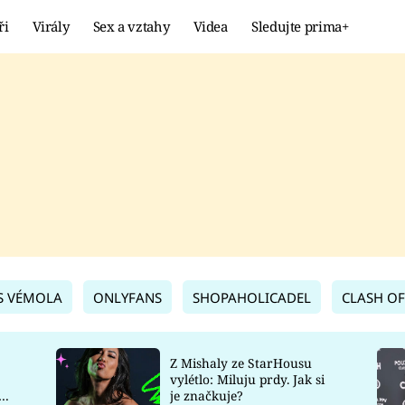
ři
Virály
Sex a vztahy
Videa
Sledujte prima+
Showbyznys
Extrém
VIRÁLY
KURIOZITY
VIDEA
KVÍZY
S VÉMOLA
ONLYFANS
SHOPAHOLICADEL
CLASH OF
Z Mishaly ze StarHousu
vylétlo: Miluju prdy. Jak si
co
je značkuje?