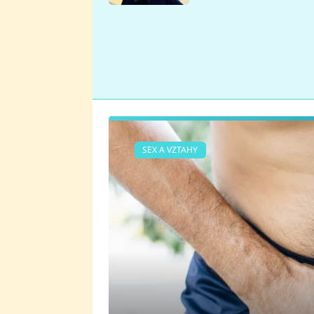
se v Plzni stalo
SEX A VZTAHY