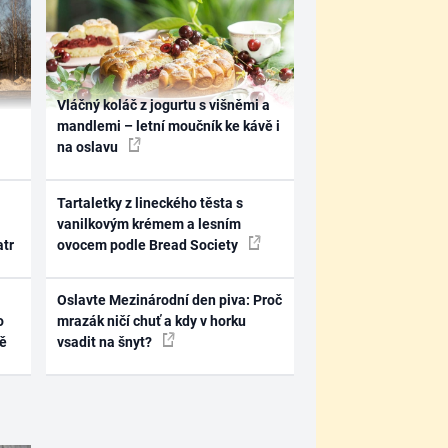
Vláčný koláč z jogurtu s višněmi a
mandlemi – letní moučník ke kávě i
na oslavu
Tartaletky z lineckého těsta s
vanilkovým krémem a lesním
atr
ovocem podle Bread Society
Oslavte Mezinárodní den piva: Proč
o
mrazák ničí chuť a kdy v horku
ně
vsadit na šnyt?