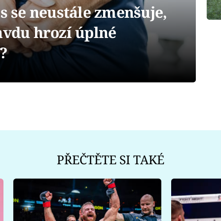
 se neustále zmenšuje,
avdu hrozí úplné
?
PŘEČTĚTE SI TAKÉ