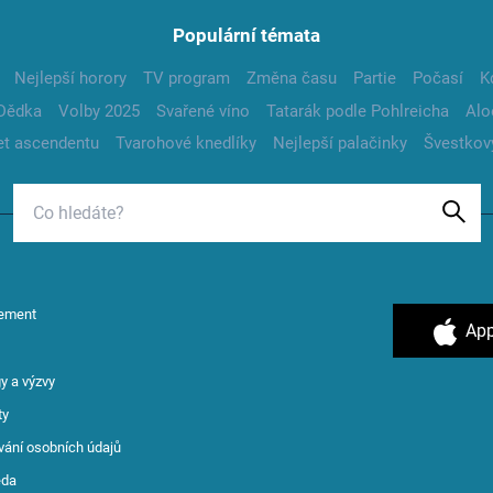
Populární témata
Nejlepší horory
TV program
Změna času
Partie
Počasí
K
Dědka
Volby 2025
Svařené víno
Tatarák podle Pohlreicha
Alo
t ascendentu
Tvarohové knedlíky
Nejlepší palačinky
Švestkov
ement
App
y a výzvy
ty
vání osobních údajů
ěda