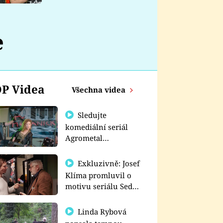
nemá
e
P Videa
Všechna videa
Sledujte
komediální seriál
Agrometal
exkluzivně na
prima+
Exkluzivně: Josef
Klíma promluvil o
motivu seriálu Sedm
schodů k moci
Linda Rybová