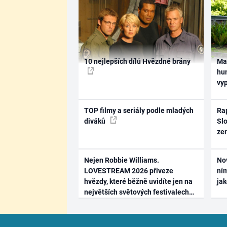
10 nejlepších dílů Hvězdné brány
Ma
hum
vy
TOP filmy a seriály podle mladých
Rap
diváků
Slo
ze
Nejen Robbie Williams.
No
LOVESTREAM 2026 přiveze
ním
hvězdy, které běžně uvidíte jen na
ja
největších světových festivalech