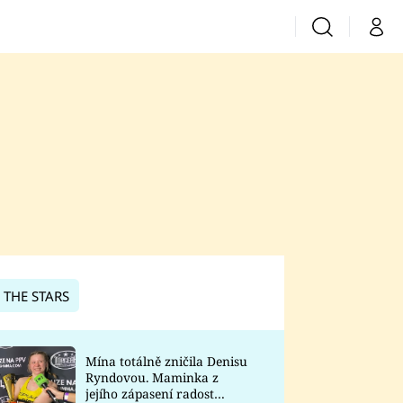
Vyhledávání
Můj 
Prima+
CNN Prima News
Prima Fresh
Prima Living
Prima Zoom
 THE STARS
Prima Lajk
Mína totálně zničila Denisu
Ryndovou. Maminka z
Sledujte nás
jejího zápasení radost