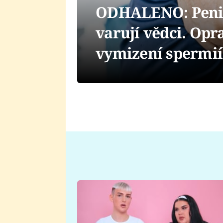
ODHALENO: Penis
varují vědci. Opr
vymizení spermií