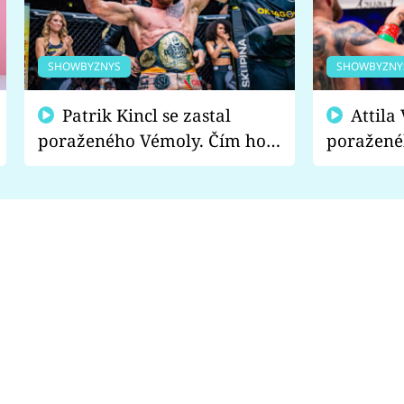
SHOWBYZNYS
SHOWBYZNY
Patrik Kincl se zastal
Attila Végh podpořil
poraženého Vémoly. Čím ho
poražené
fanoušci naštvali?
chce radě
s vítězem