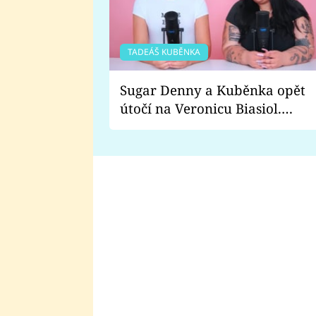
TADEÁŠ KUBĚNKA
Sugar Denny a Kuběnka opět
útočí na Veronicu Biasiol.
Proč je podle nich falešná a
lže o své nevěře?