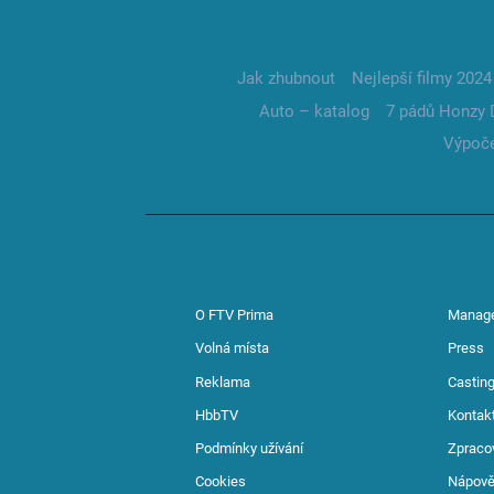
Jak zhubnout
Nejlepší filmy 2024
Auto – katalog
7 pádů Honzy 
Výpoče
O FTV Prima
Manag
Volná místa
Press
Reklama
Casting
HbbTV
Kontak
Podmínky užívání
Zpraco
Cookies
Nápov