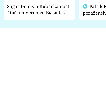
Sugar Denny a Kuběnka opět
Patrik Kincl se zastal
útočí na Veronicu Biasiol.
poraženéh
Proč je podle nich falešná a
fanoušci n
lže o své nevěře?