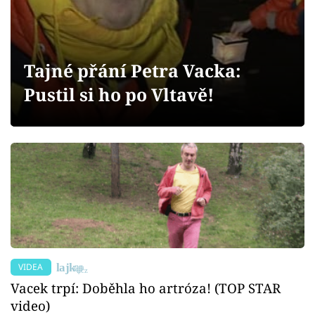
Sex a vztahy
Videa
Tajné přání Petra Vacka:
Sledujte prima+
Pustil si ho po Vltavě!
Přihlášení
Sledujte nás
VIDEA
Vacek trpí: Doběhla ho artróza! (TOP STAR
video)