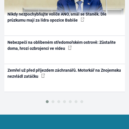
Nikdy nezpochybňujte voliče ANO, smál se Staněk. Dle
průzkumu mají za lídra opozice Babiše
Nebezpečí na oblíbeném středomořském ostrově: Zůstaňte
doma, hrozí ozbrojenci ve videu
Zemřel už před příjezdem záchranářů. Motorkář na Znojemsku
nezvládl zatáčku