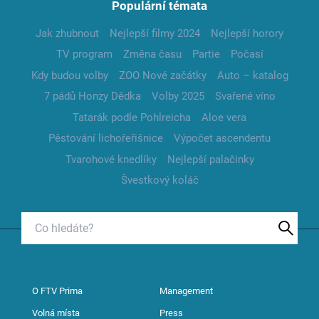
Populární témata
Jak zhubnout
Nejlepší filmy 2024
Nejlepší horory
TV program
Změna času
Partie
Počasí
Kdy budou volby
ZOO Nové začátky
Auto – katalog
7 pádů Honzy Dědka
Volby 2025
Svařené víno
Tatarák podle Pohlreicha
Aloe vera
Pěstování lichořeřišnice
Výpočet ascendentu
Tvarohové knedlíky
Nejlepší palačinky
Švestkový koláč
O FTV Prima
Management
Volná místa
Press