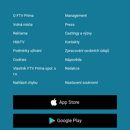
O FTV Prima
Management
Volná místa
Press
Reklama
Castingy a výzvy
HbbTV
Kontakty
Podmínky užívání
Zpracování osobních údajů
Cookies
Nápověda
Vlastník FTV Prima spol. s
Redakce
r.o.
Nahlásit chybu
Nastavení soukromí
App Store
Google Play