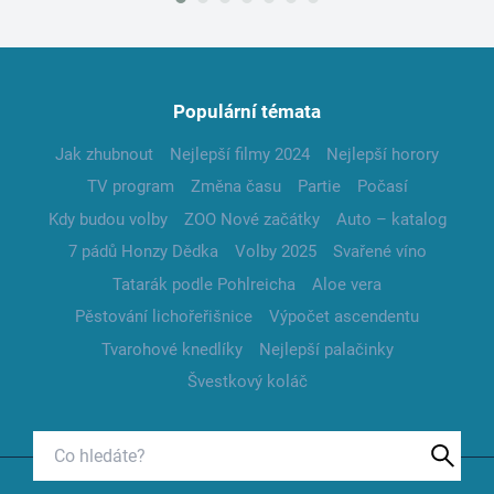
Populární témata
Jak zhubnout
Nejlepší filmy 2024
Nejlepší horory
TV program
Změna času
Partie
Počasí
Kdy budou volby
ZOO Nové začátky
Auto – katalog
7 pádů Honzy Dědka
Volby 2025
Svařené víno
Tatarák podle Pohlreicha
Aloe vera
Pěstování lichořeřišnice
Výpočet ascendentu
Tvarohové knedlíky
Nejlepší palačinky
Švestkový koláč