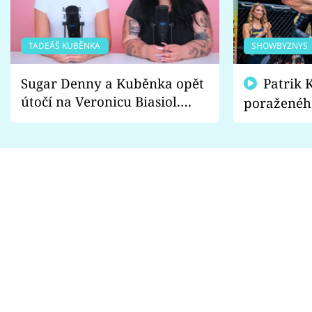
TADEÁŠ KUBĚNKA
SHOWBYZNYS
Sugar Denny a Kuběnka opět
Patrik Kincl se zastal
útočí na Veronicu Biasiol.
poraženéh
Proč je podle nich falešná a
fanoušci n
lže o své nevěře?