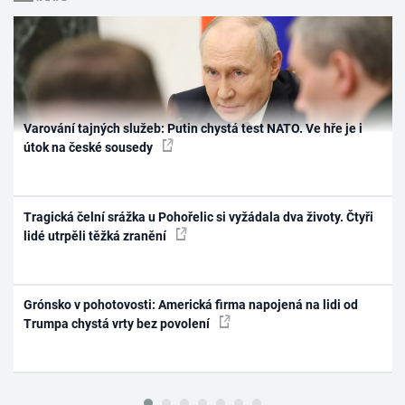
Varování tajných služeb: Putin chystá test NATO. Ve hře je i
útok na české sousedy
Tragická čelní srážka u Pohořelic si vyžádala dva životy. Čtyři
lidé utrpěli těžká zranění
Grónsko v pohotovosti: Americká firma napojená na lidi od
Trumpa chystá vrty bez povolení