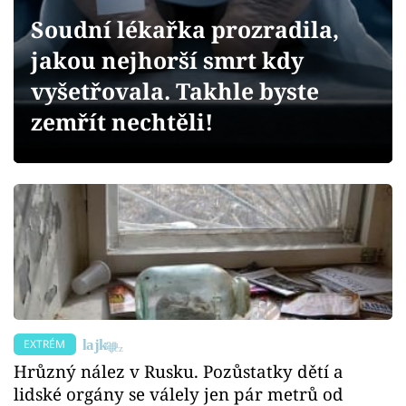
Sex a vztahy
Soudní lékařka prozradila,
Videa
jakou nejhorší smrt kdy
vyšetřovala. Takhle byste
Sledujte prima+
zemřít nechtěli!
Přihlášení
Sledujte nás
EXTRÉM
Hrůzný nález v Rusku. Pozůstatky dětí a
lidské orgány se válely jen pár metrů od