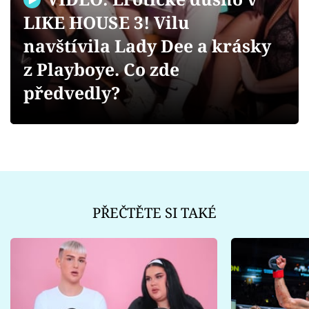
Sex a vztahy
LIKE HOUSE 3! Vilu
Videa
navštívila Lady Dee a krásky
z Playboye. Co zde
Sledujte prima+
předvedly?
Přihlášení
Sledujte nás
PŘEČTĚTE SI TAKÉ