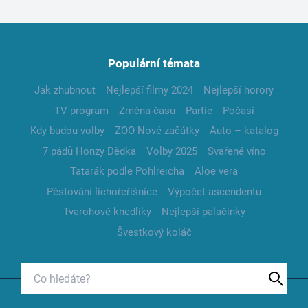
Populární témata
Jak zhubnout
Nejlepší filmy 2024
Nejlepší horory
TV program
Změna času
Partie
Počasí
Kdy budou volby
ZOO Nové začátky
Auto – katalog
7 pádů Honzy Dědka
Volby 2025
Svařené víno
Tatarák podle Pohlreicha
Aloe vera
Pěstování lichořeřišnice
Výpočet ascendentu
Tvarohové knedlíky
Nejlepší palačinky
Švestkový koláč