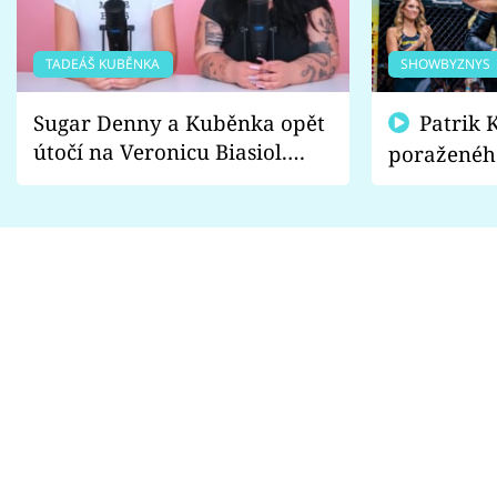
TADEÁŠ KUBĚNKA
SHOWBYZNYS
Sugar Denny a Kuběnka opět
Patrik Kincl se zastal
útočí na Veronicu Biasiol.
poraženéh
Proč je podle nich falešná a
fanoušci n
lže o své nevěře?