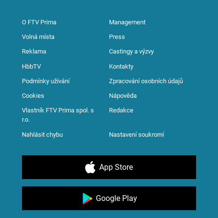
O FTV Prima
Management
Volná místa
Press
Reklama
Castingy a výzvy
HbbTV
Kontakty
Podmínky užívání
Zpracování osobních údajů
Cookies
Nápověda
Vlastník FTV Prima spol. s
Redakce
r.o.
Nahlásit chybu
Nastavení soukromí
App Store
Google Play