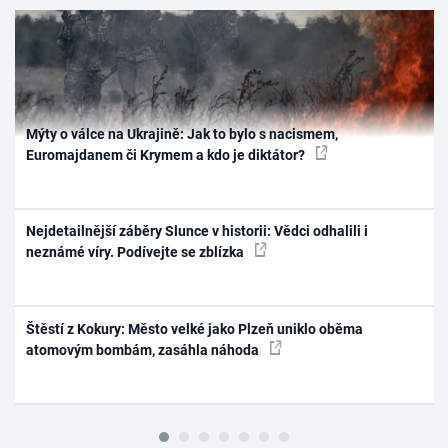
Mýty o válce na Ukrajině: Jak to bylo s nacismem,
Euromajdanem či Krymem a kdo je diktátor?
Nejdetailnější záběry Slunce v historii: Vědci odhalili i
neznámé víry. Podívejte se zblízka
Štěstí z Kokury: Město velké jako Plzeň uniklo oběma
atomovým bombám, zasáhla náhoda