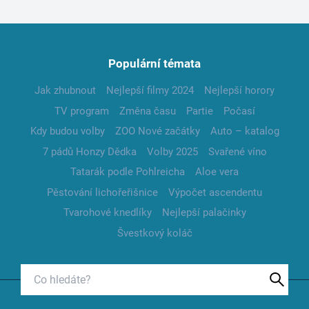
Populární témata
Jak zhubnout
Nejlepší filmy 2024
Nejlepší horory
TV program
Změna času
Partie
Počasí
Kdy budou volby
ZOO Nové začátky
Auto – katalog
7 pádů Honzy Dědka
Volby 2025
Svařené víno
Tatarák podle Pohlreicha
Aloe vera
Pěstování lichořeřišnice
Výpočet ascendentu
Tvarohové knedlíky
Nejlepší palačinky
Švestkový koláč