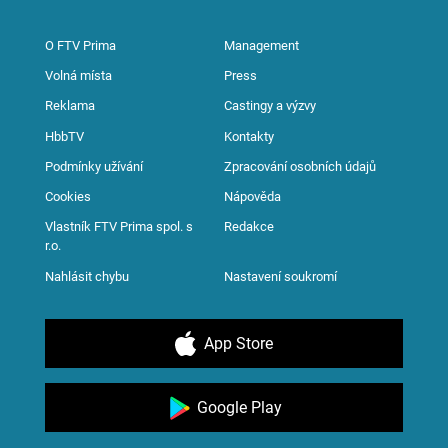
O FTV Prima
Management
Volná místa
Press
Reklama
Castingy a výzvy
HbbTV
Kontakty
Podmínky užívání
Zpracování osobních údajů
Cookies
Nápověda
Vlastník FTV Prima spol. s
Redakce
r.o.
Nahlásit chybu
Nastavení soukromí
App Store
Google Play