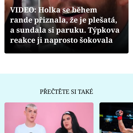
Sex a vztahy
VIDEO: Holka se během
Videa
rande přiznala, že je plešatá,
a sundala si paruku. Týpkova
Sledujte prima+
reakce ji naprosto šokovala
Přihlášení
Sledujte nás
PŘEČTĚTE SI TAKÉ