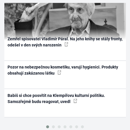
Zemřel spisovatel Vladimír Páral. Na jeho knihy se stály fronty,
odešel v den svých narozenin
Pozor na nebezpečnou kosmetiku, varují hygienici. Produkty
obsahují zakázanou látku
Babiš si chce posvítit na Klempířovu kulturní politiku.
Samozřejmě budu reagovat, uvedl