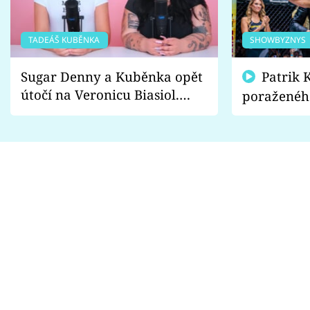
TADEÁŠ KUBĚNKA
SHOWBYZNYS
Sugar Denny a Kuběnka opět
Patrik Kincl se zastal
útočí na Veronicu Biasiol.
poraženéh
Proč je podle nich falešná a
fanoušci n
lže o své nevěře?