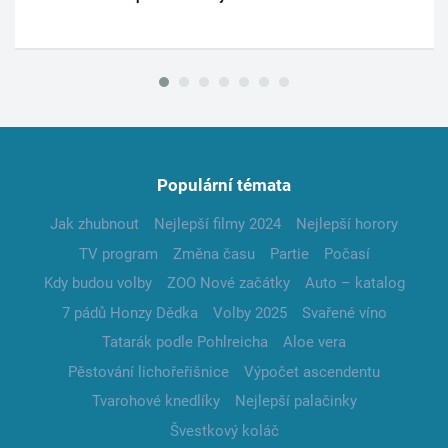
Populární témata
Jak zhubnout
Nejlepší filmy 2024
Nejlepší horory
TV program
Změna času
Partie
Počasí
Kdy budou volby
ZOO Nové začátky
Auto – katalog
7 pádů Honzy Dědka
Volby 2025
Svařené víno
Tatarák podle Pohlreicha
Aloe vera
Pěstování lichořeřišnice
Výpočet ascendentu
Tvarohové knedlíky
Nejlepší palačinky
Švestkový koláč