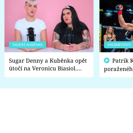
TADEÁŠ KUBĚNKA
SHOWBYZNYS
Sugar Denny a Kuběnka opět
Patrik Kincl se zastal
útočí na Veronicu Biasiol.
poraženéh
Proč je podle nich falešná a
fanoušci n
lže o své nevěře?