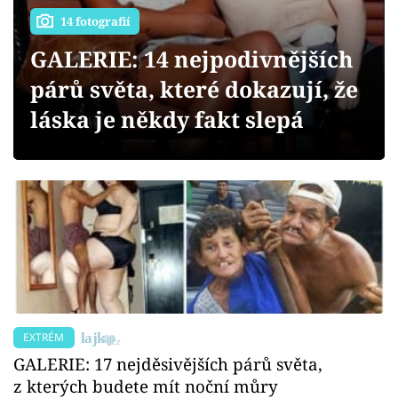
Sex a vztahy
14 fotografií
Videa
GALERIE: 14 nejpodivnějších
párů světa, které dokazují, že
Sledujte prima+
láska je někdy fakt slepá
Přihlášení
Sledujte nás
EXTRÉM
GALERIE: 17 nejděsivějších párů světa,
z kterých budete mít noční můry