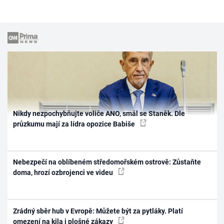
Nikdy nezpochybňujte voliče ANO, smál se Staněk. Dle
průzkumu mají za lídra opozice Babiše
Nebezpečí na oblíbeném středomořském ostrově: Zůstaňte
doma, hrozí ozbrojenci ve videu
Zrádný sběr hub v Evropě: Můžete být za pytláky. Platí
omezení na kila i plošné zákazy