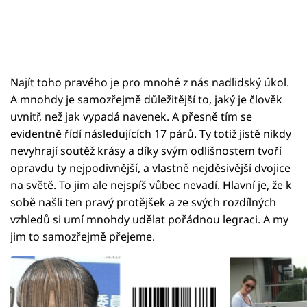
Najít toho pravého je pro mnohé z nás nadlidský úkol.
A mnohdy je samozřejmě důležitější to, jaký je člověk
uvnitř, než jak vypadá navenek. A přesně tím se
evidentně řídí následujících 17 párů. Ty totiž jistě nikdy
nevyhrají soutěž krásy a díky svým odlišnostem tvoří
opravdu ty nejpodivnější, a vlastně nejděsivější dvojice
na světě. To jim ale nejspíš vůbec nevadí. Hlavní je, že k
sobě našli ten pravý protějšek a ze svých rozdílných
vzhledů si umí mnohdy udělat pořádnou legraci. A my
jim to samozřejmě přejeme.