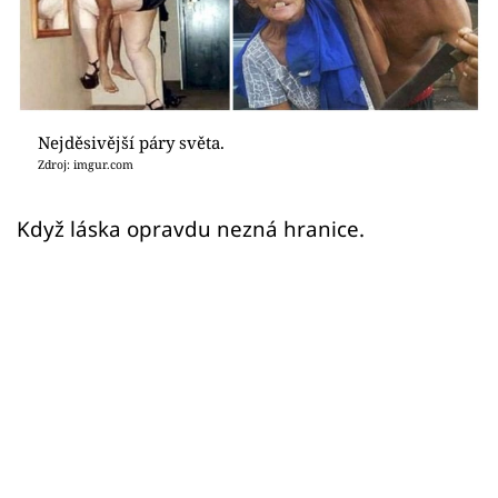
Sex a vztahy
Videa
Sledujte prima+
Nejděsivější páry světa.
Zdroj: imgur.com
Přihlášení
Když láska opravdu nezná hranice.
Sledujte nás