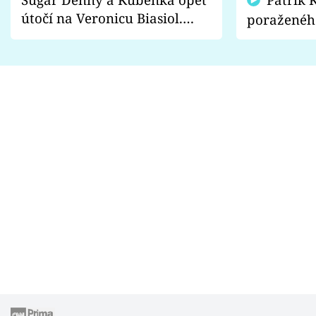
útočí na Veronicu Biasiol.
poraženéh
Proč je podle nich falešná a
fanoušci n
lže o své nevěře?