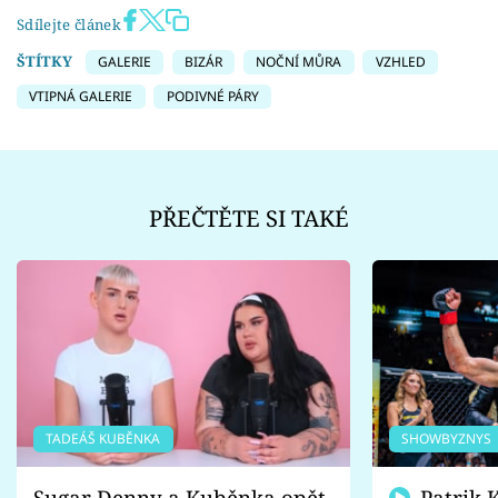
Sdílejte článek
ŠTÍTKY
GALERIE
BIZÁR
NOČNÍ MŮRA
VZHLED
VTIPNÁ GALERIE
PODIVNÉ PÁRY
PŘEČTĚTE SI TAKÉ
TADEÁŠ KUBĚNKA
SHOWBYZNYS
Sugar Denny a Kuběnka opět
Patrik Kincl se zastal