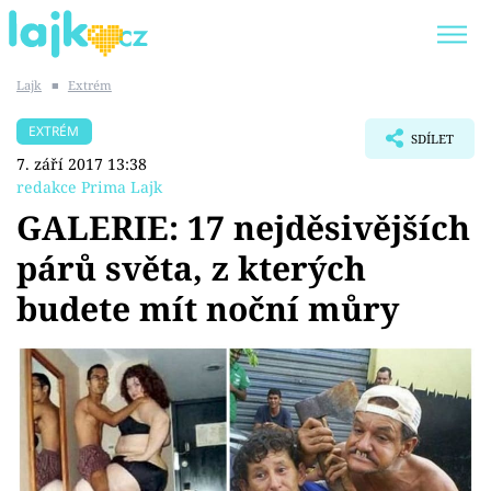
Lajk
■
Extrém
Trendy:
KARLOS VÉMOLA
ONLYFANS
EXTRÉM
SDÍLET
SHOPAHOLICADEL
CLASH OF THE STARS
7. září 2017 13:38
redakce Prima Lajk
GALERIE: 17 nejděsivějších
párů světa, z kterých
Témata
budete mít noční můry
Showbyznys
Youtubeři
Virály