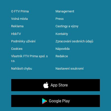
O FTV Prima
Management
Volná místa
Press
Reklama
Castingy a výzvy
HbbTV
Kontakty
Podmínky užívání
Zpracování osobních údajů
Cookies
Nápověda
Vlastník FTV Prima spol. s
Redakce
r.o.
Nahlásit chybu
Nastavení soukromí
App Store
Google Play