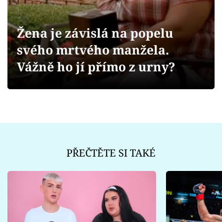
Sex a vztahy
Videa
Žena je závislá na popelu
svého mrtvého manžela.
Sledujte prima+
Vážně ho jí přímo z urny?
Přihlášení
Sledujte nás
PŘEČTĚTE SI TAKÉ