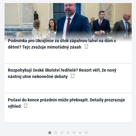
Podmínka pro Ukrajince za útok zápalnou lahví na dům s
dětmi? Tejc zvažuje mimořádný zásah
Rozpohybují české školství ředitelé? Resort věří, že nový
nástroj utne nekonečné debaty
Počasí do konce prázdnin může překvapit. Detaily prozrazuje
výhled