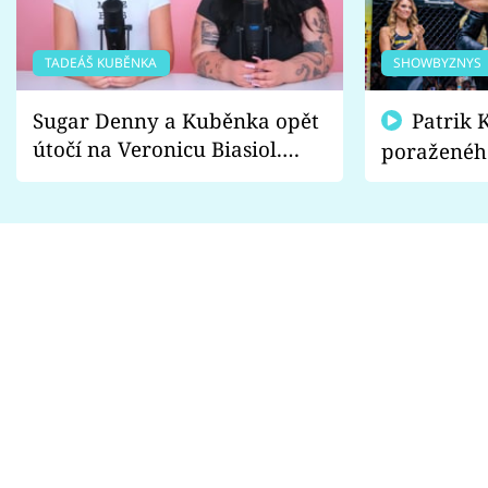
TADEÁŠ KUBĚNKA
SHOWBYZNYS
Sugar Denny a Kuběnka opět
Patrik Kincl se zastal
útočí na Veronicu Biasiol.
poraženéh
Proč je podle nich falešná a
fanoušci n
lže o své nevěře?