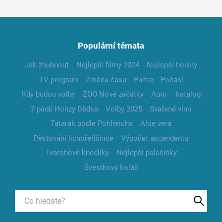
Populární témata
Jak zhubnout
Nejlepší filmy 2024
Nejlepší horory
TV program
Změna času
Partie
Počasí
Kdy budou volby
ZOO Nové začátky
Auto – katalog
7 pádů Honzy Dědka
Volby 2025
Svařené víno
Tatarák podle Pohlreicha
Aloe vera
Pěstování lichořeřišnice
Výpočet ascendentu
Tvarohové knedlíky
Nejlepší palačinky
Švestkový koláč