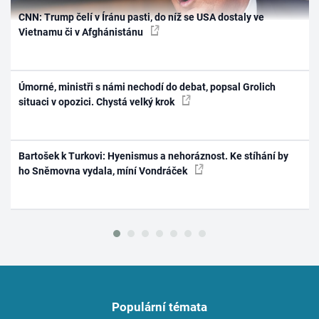
CNN: Trump čelí v Íránu pasti, do níž se USA dostaly ve
Vietnamu či v Afghánistánu
Úmorné, ministři s námi nechodí do debat, popsal Grolich
situaci v opozici. Chystá velký krok
Bartošek k Turkovi: Hyenismus a nehoráznost. Ke stíhání by
ho Sněmovna vydala, míní Vondráček
Populární témata