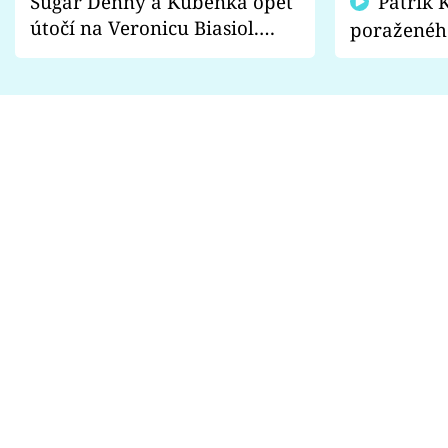
Sugar Denny a Kuběnka opět
Patrik Kincl se zastal
útočí na Veronicu Biasiol.
poraženéh
Proč je podle nich falešná a
fanoušci n
lže o své nevěře?