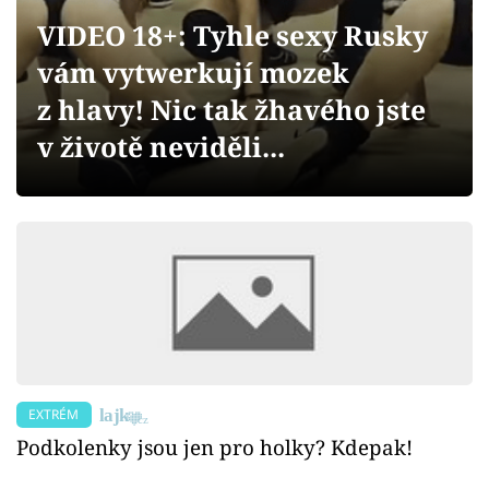
Sex a vztahy
VIDEO 18+: Tyhle sexy Rusky
Videa
vám vytwerkují mozek
z hlavy! Nic tak žhavého jste
Sledujte prima+
v životě neviděli...
Přihlášení
Sledujte nás
EXTRÉM
Podkolenky jsou jen pro holky? Kdepak!