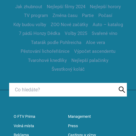
Jak zhubnout
Nejlepší filmy 2024
Nejlepší horory
TV program
Změna času
Partie
Počasí
Kdy budou volby
ZOO Nové začátky
Auto – katalog
7 pádů Honzy Dědka
Volby 2025
Svařené víno
Tatarák podle Pohlreicha
Aloe vera
Pěstování lichořeřišnice
Výpočet ascendentu
Tvarohové knedlíky
Nejlepší palačinky
Švestkový koláč
O FTV Prima
Management
Volná místa
Press
Reklama
Castingy a výzvy