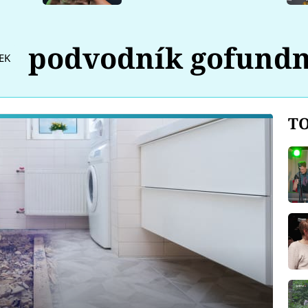
podvodník gofund
EK
TO