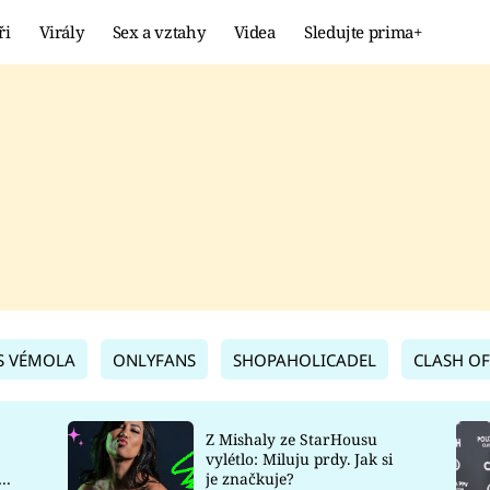
ři
Virály
Sex a vztahy
Videa
Sledujte prima+
Showbyznys
Extrém
VIRÁLY
KURIOZITY
VIDEA
KVÍZY
S VÉMOLA
ONLYFANS
SHOPAHOLICADEL
CLASH OF
Z Mishaly ze StarHousu
vylétlo: Miluju prdy. Jak si
co
je značkuje?