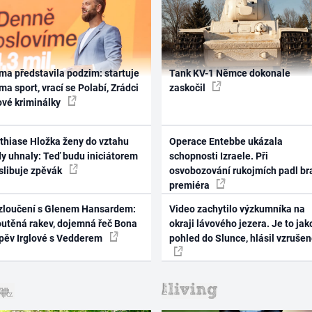
ma představila podzim: startuje
Tank KV-1 Němce dokonale
ma sport, vrací se Polabí, Zrádci
zaskočil
ové kriminálky
thiase Hložka ženy do vztahu
Operace Entebbe ukázala
dy uhnaly: Teď budu iniciátorem
schopnosti Izraele. Při
 slibuje zpěvák
osvobozování rukojmích padl br
premiéra
zloučení s Glenem Hansardem:
Video zachytilo výzkumníka na
outěná rakev, dojemná řeč Bona
okraji lávového jezera. Je to jak
zpěv Irglové s Vedderem
pohled do Slunce, hlásil vzruše