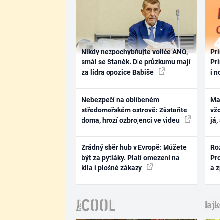
Nikdy nezpochybňujte voliče ANO,
Pri
smál se Staněk. Dle průzkumu mají
Pri
za lídra opozice Babiše
i n
Nebezpečí na oblíbeném
Ma
středomořském ostrově: Zůstaňte
vž
doma, hrozí ozbrojenci ve videu
já,
Zrádný sběr hub v Evropě: Můžete
Ro
být za pytláky. Platí omezení na
Pr
kila i plošné zákazy
a 