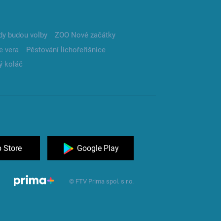
dy budou volby
ZOO Nové začátky
e vera
Pěstování lichořeřišnice
ý koláč
 Store
Google Play
© FTV Prima spol. s r.o.