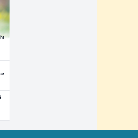
h!
se
é