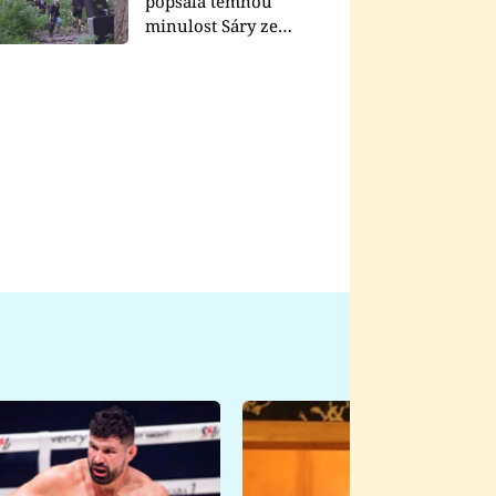
popsala temnou
minulost Sáry ze
seriálu Zákony vlka