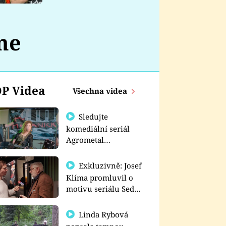
nemá
me
P Videa
Všechna videa
Sledujte
komediální seriál
Agrometal
exkluzivně na
prima+
Exkluzivně: Josef
Klíma promluvil o
motivu seriálu Sedm
schodů k moci
Linda Rybová