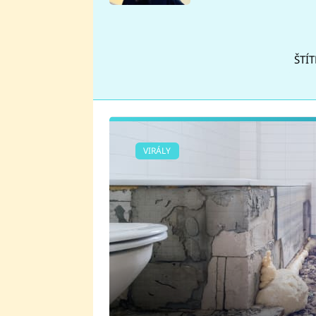
se v Plzni stalo
ŠTÍT
VIRÁLY