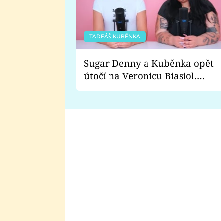
TADEÁŠ KUBĚNKA
Sugar Denny a Kuběnka opět
útočí na Veronicu Biasiol.
Proč je podle nich falešná a
lže o své nevěře?