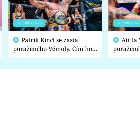
SHOWBYZNYS
SHOWBYZNY
Patrik Kincl se zastal
Attila Végh podpořil
poraženého Vémoly. Čím ho
poražené
fanoušci naštvali?
chce radě
s vítězem