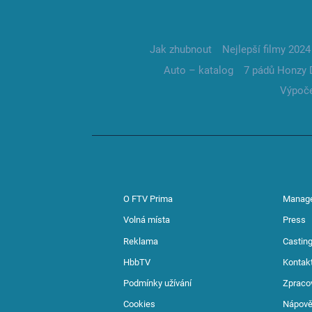
Jak zhubnout
Nejlepší filmy 2024
Auto – katalog
7 pádů Honzy 
Výpoče
O FTV Prima
Manag
Volná místa
Press
Reklama
Casting
HbbTV
Kontak
Podmínky užívání
Zpraco
Cookies
Nápov