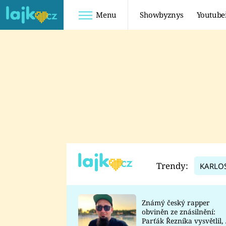
Menu
Showbyznys
Youtube
Youtuberky
Youtubeři
SHOPAHOLICADEL
FATTYPILLOW
ANNA ŠULC
FREESCOOT
SUGAR DENNY
ADAM KAJUMI
LADUŠKA
TADEÁŠ KUBĚNKA
DOMINIKA
DATEL
Trendy:
KARLO
MYSLIVCOVÁ
Známý český rapper
obviněn ze znásilnění:
Parťák Řezníka vysvětlil, 