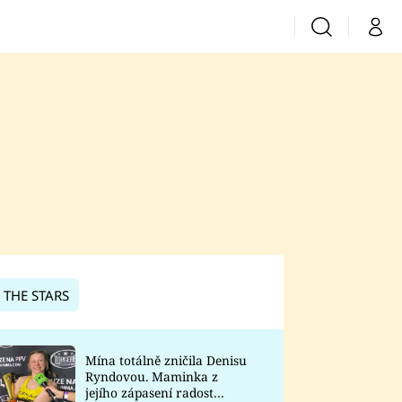
Vyhledávání
Můj 
Prima+
CNN Prima News
Prima Fresh
Prima Living
Prima Zoom
 THE STARS
Prima Lajk
Mína totálně zničila Denisu
Ryndovou. Maminka z
Sledujte nás
jejího zápasení radost