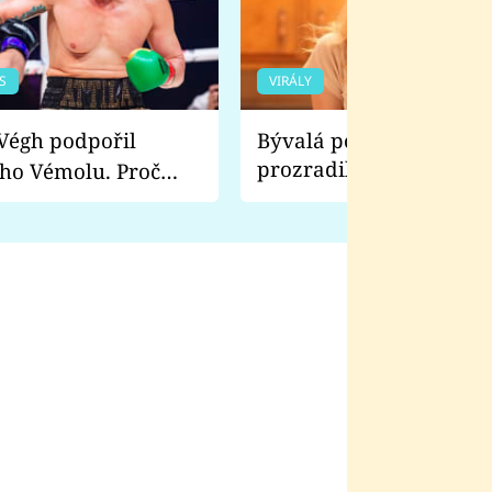
S
VIRÁLY
Bývalá pornoherečka
prozradila, co ji šokova
ho Vémolu. Proč
natáčení Euforie. Vážně
ji zápasit s ním než
bylo drsnější než hanba
 Kinclem?
filmy?