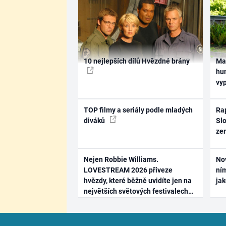
10 nejlepších dílů Hvězdné brány
Ma
hum
vy
TOP filmy a seriály podle mladých
Rap
diváků
Slo
ze
Nejen Robbie Williams.
No
LOVESTREAM 2026 přiveze
ním
hvězdy, které běžně uvidíte jen na
ja
největších světových festivalech