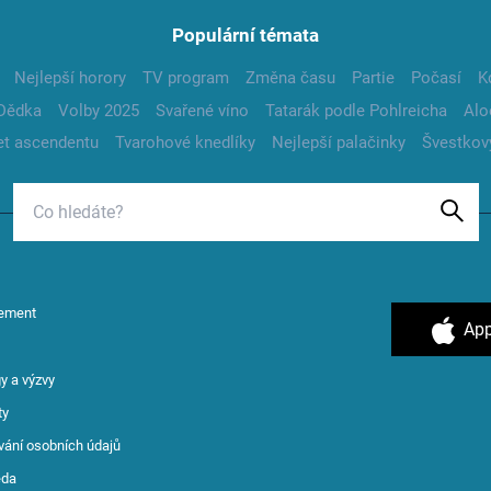
Populární témata
Nejlepší horory
TV program
Změna času
Partie
Počasí
K
Dědka
Volby 2025
Svařené víno
Tatarák podle Pohlreicha
Alo
t ascendentu
Tvarohové knedlíky
Nejlepší palačinky
Švestkov
ement
App
y a výzvy
ty
vání osobních údajů
ěda