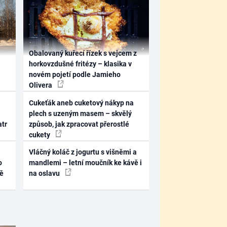
Obalovaný kuřecí řízek s vejcem z
horkovzdušné fritézy – klasika v
novém pojetí podle Jamieho
Olivera
Cukeťák aneb cuketový nákyp na
plech s uzeným masem – skvělý
atr
způsob, jak zpracovat přerostlé
cukety
Vláčný koláč z jogurtu s višněmi a
o
mandlemi – letní moučník ke kávě i
ně
na oslavu