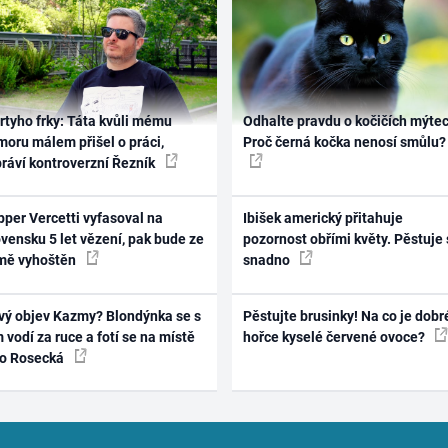
rtyho frky: Táta kvůli mému
Odhalte pravdu o kočičích mýtec
oru málem přišel o práci,
Proč černá kočka nenosí smůlu?
práví kontroverzní Řezník
per Vercetti vyfasoval na
Ibišek americký přitahuje
vensku 5 let vězení, pak bude ze
pozornost obřími květy. Pěstuje 
mě vyhoštěn
snadno
vý objev Kazmy? Blondýnka se s
Pěstujte brusinky! Na co je dobr
 vodí za ruce a fotí se na místě
hořce kyselé červené ovoce?
ko Rosecká