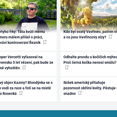
rtyho frky: Táta kvůli mému
Kdo byl svatý Vavřinec, patron v
oru málem přišel o práci,
a co jsou Vavřincovy slzy?
práví kontroverzní Řezník
per Vercetti vyfasoval na
Odhalte pravdu o kočičích mýtec
vensku 5 let vězení, pak bude ze
Proč černá kočka nenosí smůlu?
mě vyhoštěn
vý objev Kazmy? Blondýnka se s
Ibišek americký přitahuje
 vodí za ruce a fotí se na místě
pozornost obřími květy. Pěstuje 
ko Rosecká
snadno