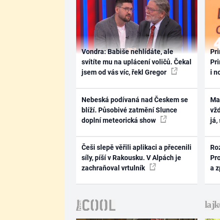
Vondra: Babiše nehlídáte, ale
Pri
svítíte mu na uplácení voličů. Čekal
Pri
jsem od vás víc, řekl Gregor
i n
Nebeská podívaná nad Českem se
Ma
blíží. Působivé zatmění Slunce
vž
doplní meteorická show
já,
Češi slepě věřili aplikaci a přecenili
Ro
síly, píší v Rakousku. V Alpách je
Pr
zachraňoval vrtulník
a 