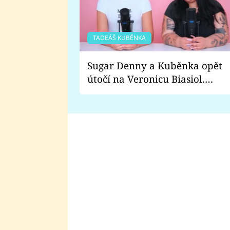
TADEÁŠ KUBĚNKA
Sugar Denny a Kuběnka opět
útočí na Veronicu Biasiol.
Proč je podle nich falešná a
lže o své nevěře?