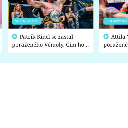
SHOWBYZNYS
SHOWBYZNY
Patrik Kincl se zastal
Attila Végh podpořil
poraženého Vémoly. Čím ho
poražené
fanoušci naštvali?
chce radě
s vítězem