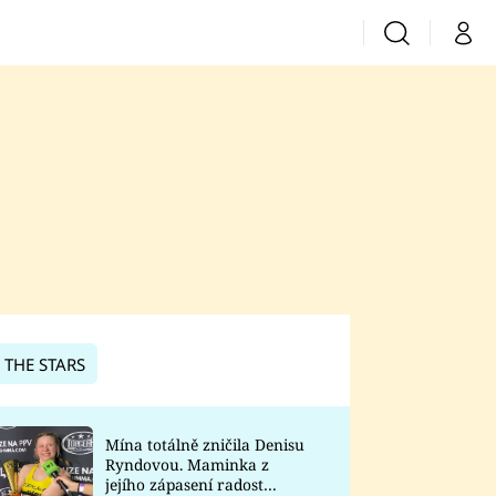
Vyhledávání
Můj 
Prima+
CNN Prima News
Prima Fresh
Prima Living
Prima Zoom
 THE STARS
Prima Lajk
Mína totálně zničila Denisu
Ryndovou. Maminka z
Sledujte nás
jejího zápasení radost