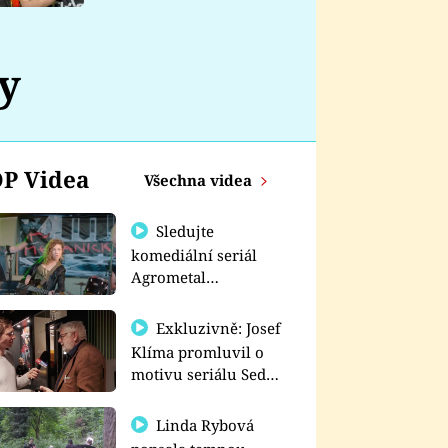
nemá
y
P Videa
Všechna videa
Sledujte
komediální seriál
Agrometal
exkluzivně na
prima+
Exkluzivně: Josef
Klíma promluvil o
motivu seriálu Sedm
schodů k moci
Linda Rybová