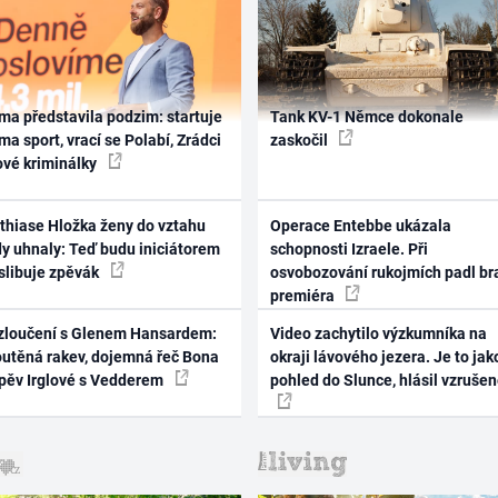
ma představila podzim: startuje
Tank KV-1 Němce dokonale
ma sport, vrací se Polabí, Zrádci
zaskočil
ové kriminálky
thiase Hložka ženy do vztahu
Operace Entebbe ukázala
dy uhnaly: Teď budu iniciátorem
schopnosti Izraele. Při
 slibuje zpěvák
osvobozování rukojmích padl br
premiéra
zloučení s Glenem Hansardem:
Video zachytilo výzkumníka na
outěná rakev, dojemná řeč Bona
okraji lávového jezera. Je to jak
zpěv Irglové s Vedderem
pohled do Slunce, hlásil vzruše