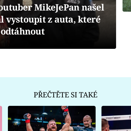
outuber MikeJePan našel
 vystoupit z auta, které
e odtáhnout
PŘEČTĚTE SI TAKÉ