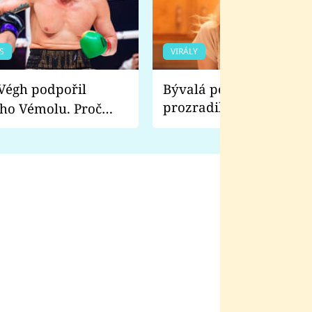
S
VIRÁLY
Bývalá pornoherečka
prozradila, co ji šokova
ho Vémolu. Proč
natáčení Euforie. Vážně
ji zápasit s ním než
bylo drsnější než hanba
 Kinclem?
filmy?