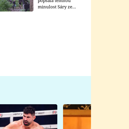
popsala temnou
minulost Sáry ze
seriálu Zákony vlka