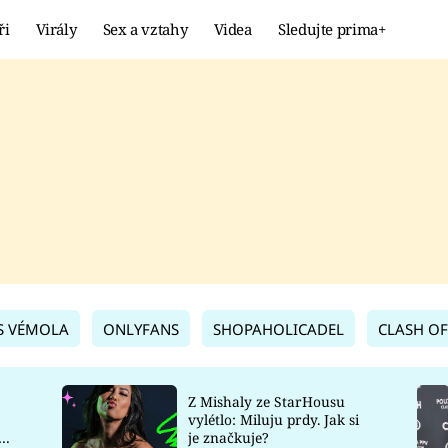
ři
Virály
Sex a vztahy
Videa
Sledujte prima+
Showbyznys
Extrém
VIRÁLY
KURIOZITY
VIDEA
KVÍZY
S VÉMOLA
ONLYFANS
SHOPAHOLICADEL
CLASH OF
Z Mishaly ze StarHousu
vylétlo: Miluju prdy. Jak si
co
je značkuje?