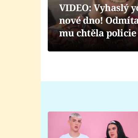
VIDEO: Vyhaslý y
nové dno! Odmítal
mu chtěla polici