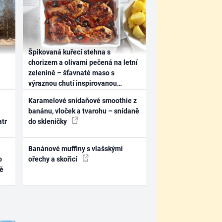
Špikovaná kuřecí stehna s
chorizem a olivami pečená na letní
zelenině – šťavnaté maso s
výraznou chutí inspirovanou
Španělskem
Karamelové snídaňové smoothie z
banánu, vloček a tvarohu – snídaně
atr
do skleničky
Banánové muffiny s vlašskými
o
ořechy a skořicí
ně