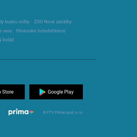
dy budou volby
ZOO Nové začátky
e vera
Pěstování lichořeřišnice
ý koláč
 Store
Google Play
© FTV Prima spol. s r.o.