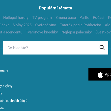
Populární témata
Nejlepší horory
TV program
Změna času
Partie
Počasí
K
Dědka
Volby 2025
Svařené víno
Tatarák podle Pohlreicha
Alo
t ascendentu
Tvarohové knedlíky
Nejlepší palačinky
Švestkov
ement
App
y a výzvy
ty
vání osobních údajů
ěda