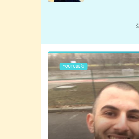
se v Plzni stalo
Š
YOUTUBEŘI