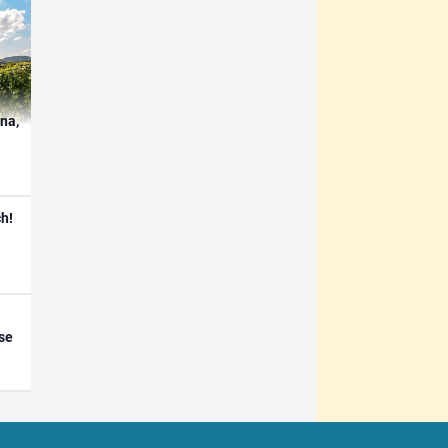
ína,
h!
se