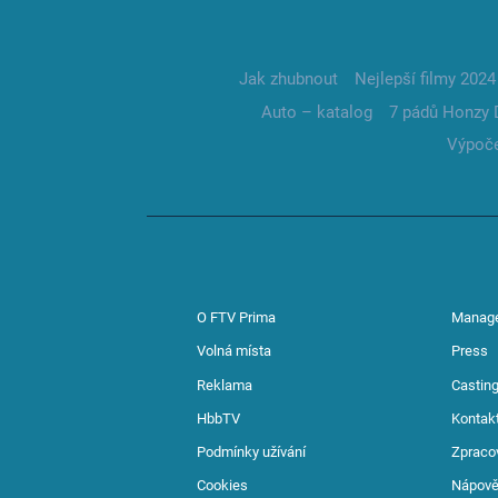
Jak zhubnout
Nejlepší filmy 2024
Auto – katalog
7 pádů Honzy 
Výpoče
O FTV Prima
Manag
Volná místa
Press
Reklama
Casting
HbbTV
Kontak
Podmínky užívání
Zpraco
Cookies
Nápov