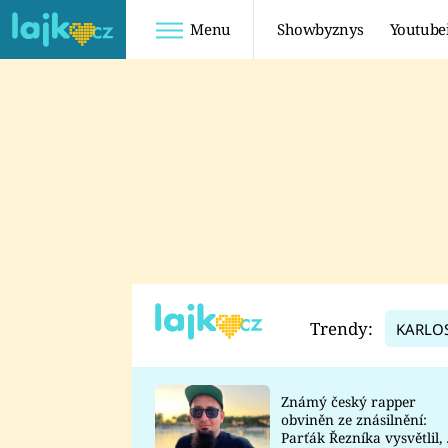
Menu
Showbyznys
Youtube
Youtuberky
Youtubeři
SHOPAHOLICADEL
FATTYPILLOW
ANNA ŠULC
FREESCOOT
SUGAR DENNY
ADAM KAJUMI
LADUŠKA
TADEÁŠ KUBĚNKA
DOMINIKA
DATEL
Trendy:
KARLO
MYSLIVCOVÁ
Známý český rapper
obviněn ze znásilnění:
Parťák Řezníka vysvětlil, 