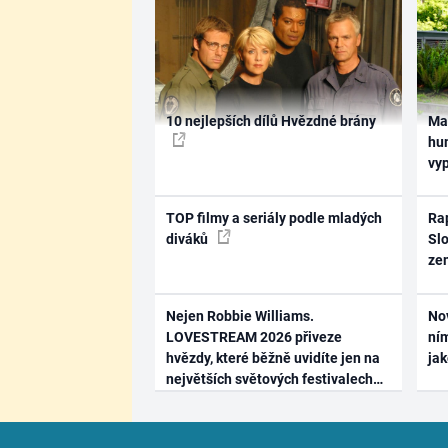
10 nejlepších dílů Hvězdné brány
Ma
hum
vy
TOP filmy a seriály podle mladých
Rap
diváků
Slo
ze
Nejen Robbie Williams.
No
LOVESTREAM 2026 přiveze
ním
hvězdy, které běžně uvidíte jen na
ja
největších světových festivalech