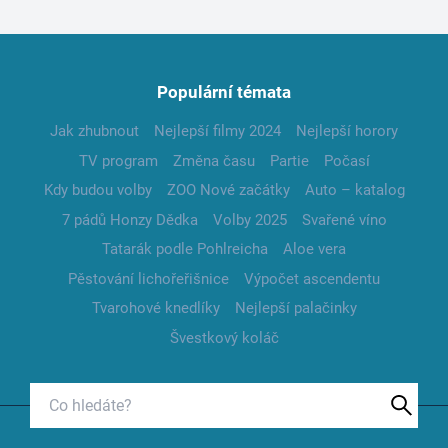
Populární témata
Jak zhubnout
Nejlepší filmy 2024
Nejlepší horory
TV program
Změna času
Partie
Počasí
Kdy budou volby
ZOO Nové začátky
Auto – katalog
7 pádů Honzy Dědka
Volby 2025
Svařené víno
Tatarák podle Pohlreicha
Aloe vera
Pěstování lichořeřišnice
Výpočet ascendentu
Tvarohové knedlíky
Nejlepší palačinky
Švestkový koláč