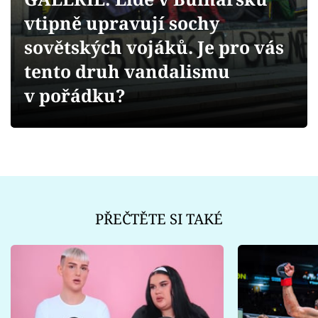
Sex a vztahy
vtipně upravují sochy
Videa
sovětských vojáků. Je pro vás
tento druh vandalismu
Sledujte prima+
v pořádku?
Přihlášení
Sledujte nás
PŘEČTĚTE SI TAKÉ