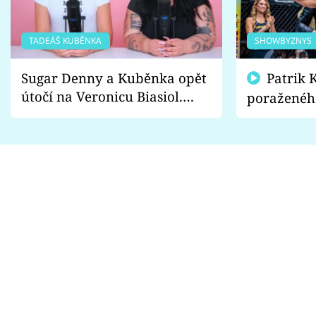
TADEÁŠ KUBĚNKA
SHOWBYZNYS
Sugar Denny a Kuběnka opět
Patrik Kincl se zastal
útočí na Veronicu Biasiol.
poraženéh
Proč je podle nich falešná a
fanoušci n
lže o své nevěře?