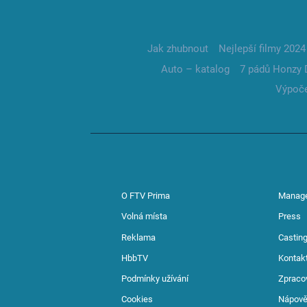
Jak zhubnout
Nejlepší filmy 2024
Auto – katalog
7 pádů Honzy 
Výpoče
O FTV Prima
Manag
Volná místa
Press
Reklama
Casting
HbbTV
Kontak
Podmínky užívání
Zpraco
Cookies
Nápov