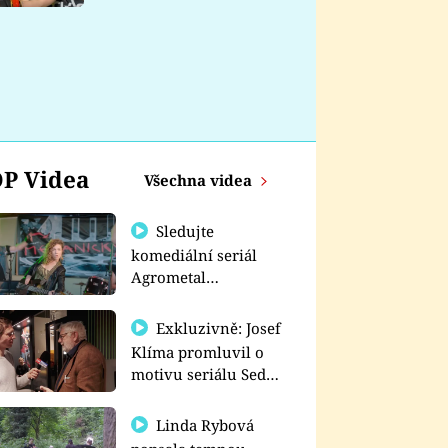
nemá
P Videa
Všechna videa
Sledujte
komediální seriál
Agrometal
exkluzivně na
prima+
Exkluzivně: Josef
Klíma promluvil o
motivu seriálu Sedm
schodů k moci
Linda Rybová