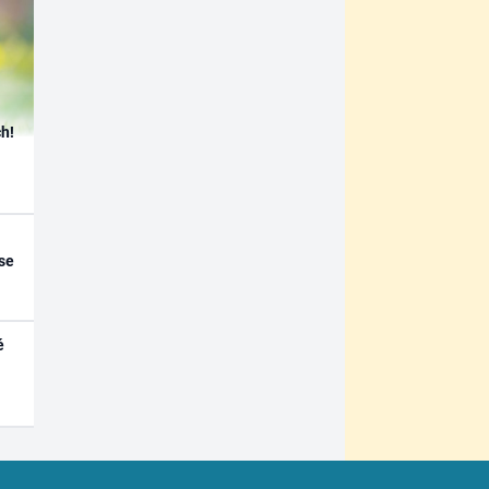
h!
se
é