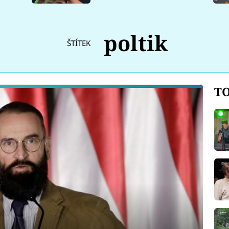
poltik
ŠTÍTEK
TO