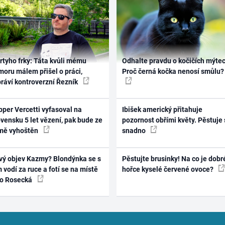
rtyho frky: Táta kvůli mému
Odhalte pravdu o kočičích mýtec
oru málem přišel o práci,
Proč černá kočka nenosí smůlu?
práví kontroverzní Řezník
per Vercetti vyfasoval na
Ibišek americký přitahuje
vensku 5 let vězení, pak bude ze
pozornost obřími květy. Pěstuje 
mě vyhoštěn
snadno
vý objev Kazmy? Blondýnka se s
Pěstujte brusinky! Na co je dobr
 vodí za ruce a fotí se na místě
hořce kyselé červené ovoce?
ko Rosecká