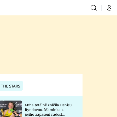
Vyhledávání
Můj 
Prima+
CNN Prima News
Prima Fresh
Prima Living
Prima Zoom
 THE STARS
Prima Lajk
Mína totálně zničila Denisu
Ryndovou. Maminka z
Sledujte nás
jejího zápasení radost