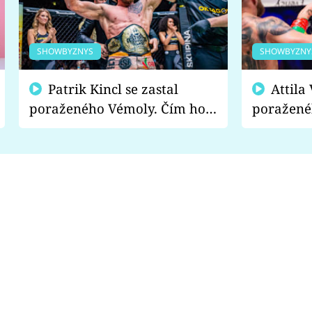
SHOWBYZNYS
SHOWBYZNY
Patrik Kincl se zastal
Attila Végh podpořil
poraženého Vémoly. Čím ho
poražené
fanoušci naštvali?
chce radě
s vítězem