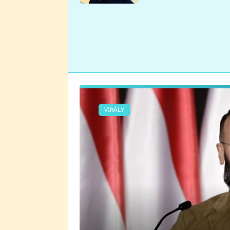
se v Plzni stalo
VIRÁLY