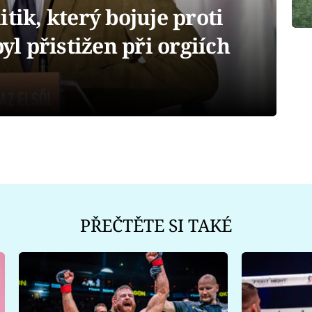
tik, který bojuje proti
 přistižen při orgiích
PŘEČTĚTE SI TAKÉ