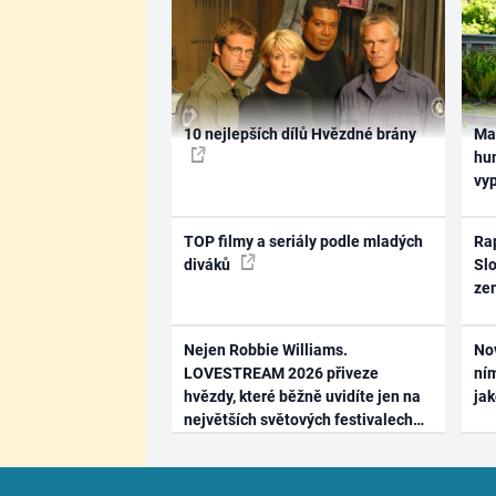
10 nejlepších dílů Hvězdné brány
Ma
hum
vy
TOP filmy a seriály podle mladých
Rap
diváků
Slo
ze
Nejen Robbie Williams.
No
LOVESTREAM 2026 přiveze
ním
hvězdy, které běžně uvidíte jen na
ja
největších světových festivalech