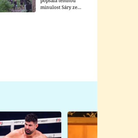
popsala temnou
minulost Sáry ze
seriálu Zákony vlka