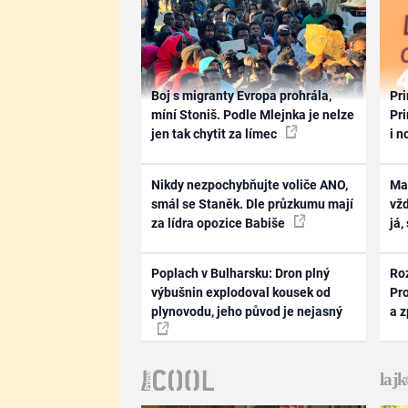
Boj s migranty Evropa prohrála,
Pri
míní Stoniš. Podle Mlejnka je nelze
Pri
jen tak chytit za límec
i n
Nikdy nezpochybňujte voliče ANO,
Ma
smál se Staněk. Dle průzkumu mají
vž
za lídra opozice Babiše
já,
Poplach v Bulharsku: Dron plný
Ro
výbušnin explodoval kousek od
Pr
plynovodu, jeho původ je nejasný
a 