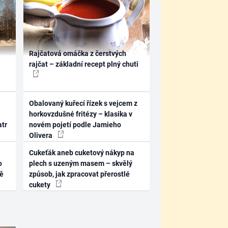
Rajčatová omáčka z čerstvých
rajčat – základní recept plný chuti
Obalovaný kuřecí řízek s vejcem z
horkovzdušné fritézy – klasika v
atr
novém pojetí podle Jamieho
Olivera
Cukeťák aneb cuketový nákyp na
o
plech s uzeným masem – skvělý
ně
způsob, jak zpracovat přerostlé
cukety