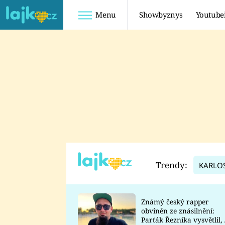
Menu
Showbyznys
Youtube
Youtuberky
Youtubeři
SHOPAHOLICADEL
FATTYPILLOW
ANNA ŠULC
FREESCOOT
SUGAR DENNY
ADAM KAJUMI
LADUŠKA
TADEÁŠ KUBĚNKA
DOMINIKA
DATEL
Trendy:
KARLO
MYSLIVCOVÁ
Známý český rapper
obviněn ze znásilnění:
Parťák Řezníka vysvětlil, 