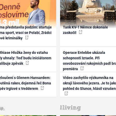
ma představila podzim: startuje
Tank KV-1 Němce dokonale
ma sport, vrací se Polabí, Zrádci
zaskočil
ové kriminálky
thiase Hložka ženy do vztahu
Operace Entebbe ukázala
dy uhnaly: Teď budu iniciátorem
schopnosti Izraele. Při
 slibuje zpěvák
osvobozování rukojmích padl br
premiéra
zloučení s Glenem Hansardem:
Video zachytilo výzkumníka na
outěná rakev, dojemná řeč Bona
okraji lávového jezera. Je to jak
zpěv Irglové s Vedderem
pohled do Slunce, hlásil vzruše