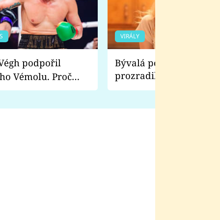
S
VIRÁLY
Bývalá pornoherečka
prozradila, co ji šokova
ho Vémolu. Proč
natáčení Euforie. Vážně
ji zápasit s ním než
bylo drsnější než hanba
 Kinclem?
filmy?