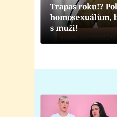
Trapas roku!? Poli
homosexuálům, byl
s muži!