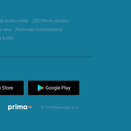
dy budou volby
ZOO Nové začátky
e vera
Pěstování lichořeřišnice
ý koláč
 Store
Google Play
© FTV Prima spol. s r.o.