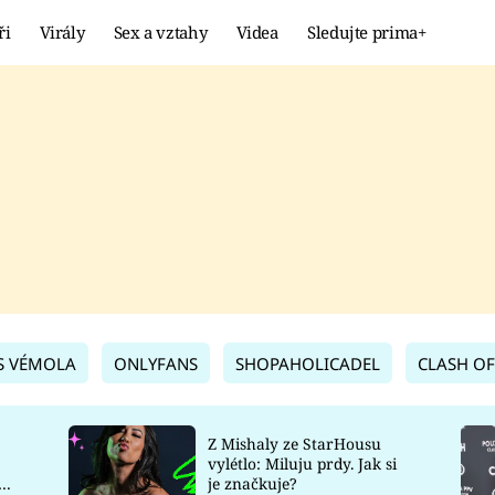
ři
Virály
Sex a vztahy
Videa
Sledujte prima+
Showbyznys
Extrém
VIRÁLY
KURIOZITY
VIDEA
KVÍZY
S VÉMOLA
ONLYFANS
SHOPAHOLICADEL
CLASH OF
Z Mishaly ze StarHousu
vylétlo: Miluju prdy. Jak si
co
je značkuje?