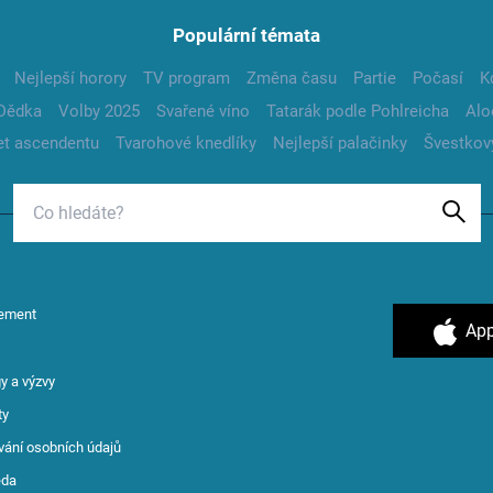
Populární témata
Nejlepší horory
TV program
Změna času
Partie
Počasí
K
Dědka
Volby 2025
Svařené víno
Tatarák podle Pohlreicha
Alo
t ascendentu
Tvarohové knedlíky
Nejlepší palačinky
Švestkov
ement
App
y a výzvy
ty
vání osobních údajů
ěda