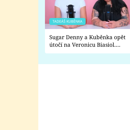
TADEÁŠ KUBĚNKA
Sugar Denny a Kuběnka opět
útočí na Veronicu Biasiol.
Proč je podle nich falešná a
lže o své nevěře?