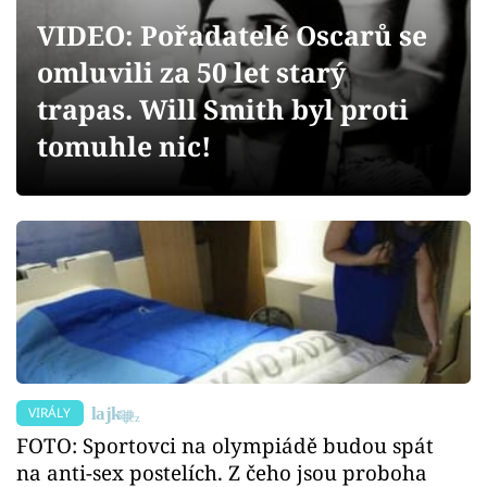
Sex a vztahy
VIDEO: Pořadatelé Oscarů se
Videa
omluvili za 50 let starý
trapas. Will Smith byl proti
Sledujte prima+
tomuhle nic!
Přihlášení
Sledujte nás
VIRÁLY
FOTO: Sportovci na olympiádě budou spát
na anti-sex postelích. Z čeho jsou proboha