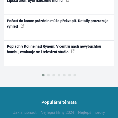
Lipsku dron, bylo naložené municí
Počasí do konce prázdnin může překvapit. Detaily prozrazuje
výhled
Poplach v Kolíně nad Rýnem: V centru našli nevybuchlou
bombu, evakuuje se i televizní studio
Populární témata
Jak zhubnout
Nejlepší filmy 2024
Nejlepší horory