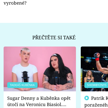
vyrobené?
PŘEČTĚTE SI TAKÉ
TADEÁŠ KUBĚNKA
SHOWBYZNYS
Sugar Denny a Kuběnka opět
Patrik Kincl se zastal
útočí na Veronicu Biasiol.
poraženéh