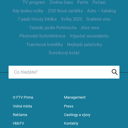
TV program
Změna času
Partie
Počasí
Kdy budou volby
ZOO Nové začátky
Auto – katalog
7 pádů Honzy Dědka
Volby 2025
Svařené víno
Tatarák podle Pohlreicha
Aloe vera
Pěstování lichořeřišnice
Výpočet ascendentu
Tvarohové knedlíky
Nejlepší palačinky
Švestkový koláč
O FTV Prima
Management
Volná místa
Press
Reklama
Castingy a výzvy
HbbTV
Kontakty