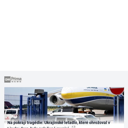
Na pokraji tragédie: Ukrajinské letadlo, které ohrožoval v