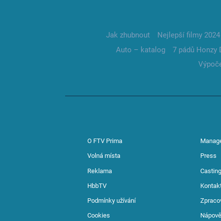
Jak zhubnout
Nejlepší filmy 2024
Auto – katalog
7 pádů Honzy 
Výpoče
O FTV Prima
Manag
Volná místa
Press
Reklama
Casting
HbbTV
Kontak
Podmínky užívání
Zpraco
Cookies
Nápov