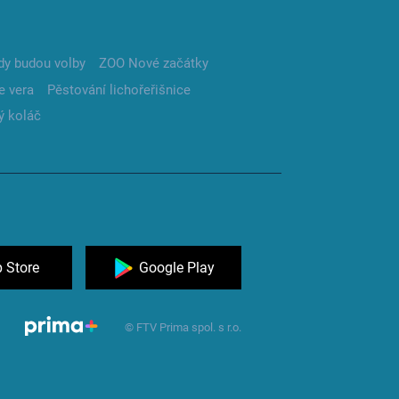
dy budou volby
ZOO Nové začátky
e vera
Pěstování lichořeřišnice
ý koláč
 Store
Google Play
© FTV Prima spol. s r.o.