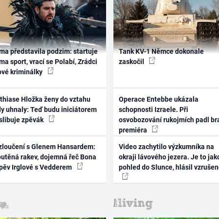
ma představila podzim: startuje
Tank KV-1 Němce dokonale
ma sport, vrací se Polabí, Zrádci
zaskočil
ové kriminálky
thiase Hložka ženy do vztahu
Operace Entebbe ukázala
dy uhnaly: Teď budu iniciátorem
schopnosti Izraele. Při
 slibuje zpěvák
osvobozování rukojmích padl br
premiéra
zloučení s Glenem Hansardem:
Video zachytilo výzkumníka na
outěná rakev, dojemná řeč Bona
okraji lávového jezera. Je to jak
zpěv Irglové s Vedderem
pohled do Slunce, hlásil vzruše