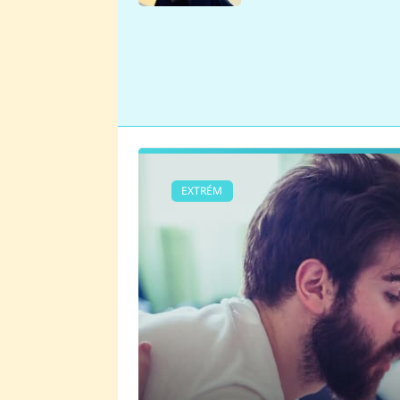
se v Plzni stalo
EXTRÉM