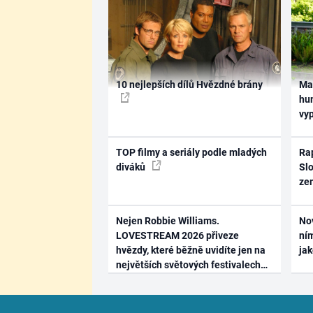
10 nejlepších dílů Hvězdné brány
Ma
hum
vy
TOP filmy a seriály podle mladých
Rap
diváků
Slo
ze
Nejen Robbie Williams.
No
LOVESTREAM 2026 přiveze
ním
hvězdy, které běžně uvidíte jen na
ja
největších světových festivalech