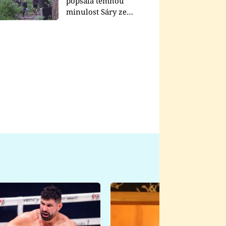
popsala temnou
minulost Sáry ze
seriálu Zákony vlka