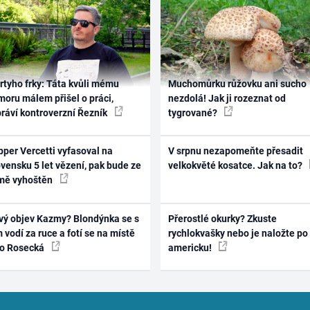
rtyho frky: Táta kvůli mému
Muchomůrku růžovku ani sucho
oru málem přišel o práci,
nezdolá! Jak ji rozeznat od
práví kontroverzní Řezník
tygrované?
per Vercetti vyfasoval na
V srpnu nezapomeňte přesadit
vensku 5 let vězení, pak bude ze
velkokvěté kosatce. Jak na to?
mě vyhoštěn
vý objev Kazmy? Blondýnka se s
Přerostlé okurky? Zkuste
 vodí za ruce a fotí se na místě
rychlokvašky nebo je naložte po
ko Rosecká
americku!