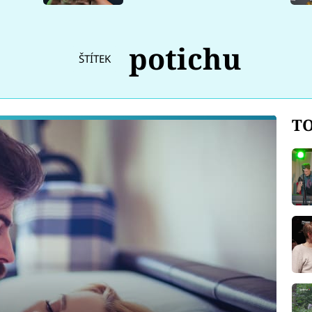
potichu
ŠTÍTEK
TO