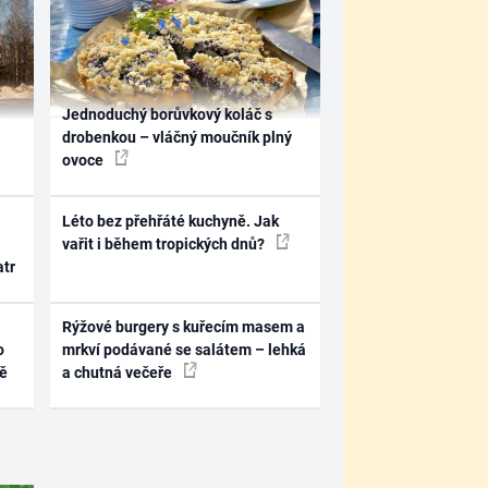
Jednoduchý borůvkový koláč s
drobenkou – vláčný moučník plný
ovoce
Léto bez přehřáté kuchyně. Jak
vařit i během tropických dnů?
atr
Rýžové burgery s kuřecím masem a
o
mrkví podávané se salátem – lehká
ně
a chutná večeře