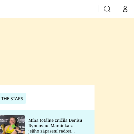
Vyhledávání
Můj 
Prima+
CNN Prima News
Prima Fresh
Prima Living
Prima Zoom
 THE STARS
Prima Lajk
Mína totálně zničila Denisu
Ryndovou. Maminka z
Sledujte nás
jejího zápasení radost