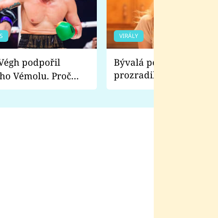
S
VIRÁLY
Bývalá pornoherečka
prozradila, co ji šokova
ho Vémolu. Proč
natáčení Euforie. Vážně
ji zápasit s ním než
bylo drsnější než hanba
 Kinclem?
filmy?