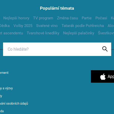
Populární témata
Nejlepší horory
TV program
Změna času
Partie
Počasí
K
Dědka
Volby 2025
Svařené víno
Tatarák podle Pohlreicha
Alo
t ascendentu
Tvarohové knedlíky
Nejlepší palačinky
Švestkov
ement
App
y a výzvy
ty
vání osobních údajů
ěda