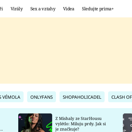
ři
Virály
Sex a vztahy
Videa
Sledujte prima+
Showbyznys
Extrém
VIRÁLY
KURIOZITY
VIDEA
KVÍZY
S VÉMOLA
ONLYFANS
SHOPAHOLICADEL
CLASH OF
Z Mishaly ze StarHousu
vylétlo: Miluju prdy. Jak si
co
je značkuje?