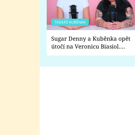
TADEÁŠ KUBĚNKA
Sugar Denny a Kuběnka opět
útočí na Veronicu Biasiol.
Proč je podle nich falešná a
lže o své nevěře?