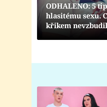
ODHALENO: 5 tipů
hlasitému sexu. C
křikem nevzbudil