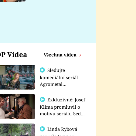
nemá
P Videa
Všechna videa
Sledujte
komediální seriál
Agrometal
exkluzivně na
prima+
Exkluzivně: Josef
Klíma promluvil o
motivu seriálu Sedm
schodů k moci
Linda Rybová