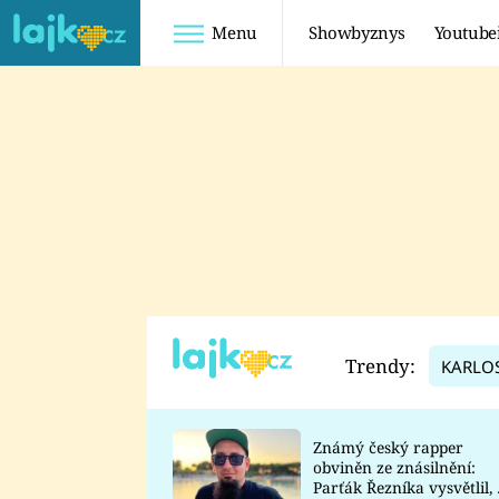
Menu
Showbyznys
Youtube
Youtuberky
Youtubeři
SHOPAHOLICADEL
FATTYPILLOW
ANNA ŠULC
FREESCOOT
SUGAR DENNY
ADAM KAJUMI
LADUŠKA
TADEÁŠ KUBĚNKA
DOMINIKA
DATEL
Trendy:
KARLO
MYSLIVCOVÁ
Známý český rapper
obviněn ze znásilnění:
Parťák Řezníka vysvětlil, 