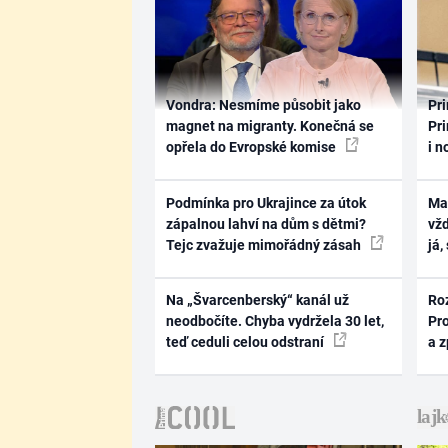
Vondra: Nesmíme působit jako
Pri
magnet na migranty. Konečná se
Pri
opřela do Evropské komise
i n
Podmínka pro Ukrajince za útok
Ma
zápalnou lahví na dům s dětmi?
vž
Tejc zvažuje mimořádný zásah
já,
Na „Švarcenberský“ kanál už
Ro
neodbočíte. Chyba vydržela 30 let,
Pr
teď ceduli celou odstraní
a 