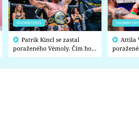
SHOWBYZNYS
SHOWBYZNY
Patrik Kincl se zastal
Attila Végh podpořil
poraženého Vémoly. Čím ho
poražené
fanoušci naštvali?
chce radě
s vítězem