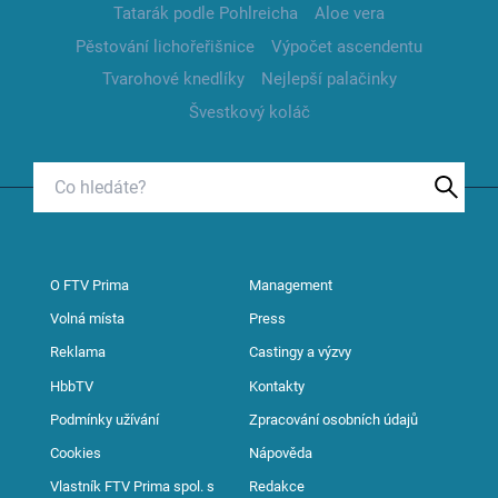
Tatarák podle Pohlreicha
Aloe vera
Pěstování lichořeřišnice
Výpočet ascendentu
Tvarohové knedlíky
Nejlepší palačinky
Švestkový koláč
O FTV Prima
Management
Volná místa
Press
Reklama
Castingy a výzvy
HbbTV
Kontakty
Podmínky užívání
Zpracování osobních údajů
Cookies
Nápověda
Vlastník FTV Prima spol. s
Redakce