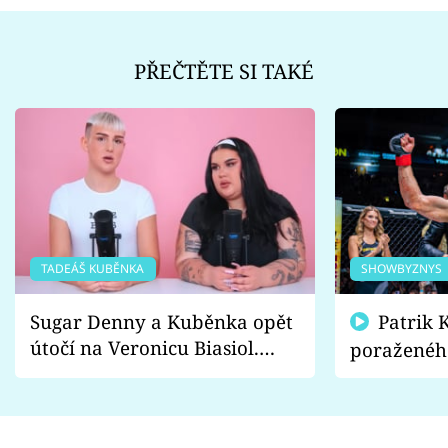
PŘEČTĚTE SI TAKÉ
TADEÁŠ KUBĚNKA
SHOWBYZNYS
Sugar Denny a Kuběnka opět
Patrik Kincl se zastal
útočí na Veronicu Biasiol.
poraženéh
Proč je podle nich falešná a
fanoušci n
lže o své nevěře?