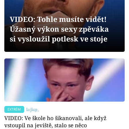
Sex a vztahy
Videa
VIDEO: Tohle musíte vidět!
Úžasný výkon sexy zpěváka
Sledujte prima+
si vysloužil potlesk ve stoje
Přihlášení
Sledujte nás
EXTRÉM
VIDEO: Ve škole ho šikanovali, ale když
vstoupil na jeviště, stalo se něco