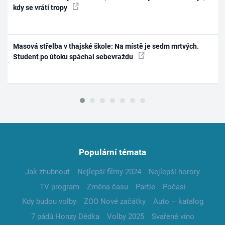
kdy se vrátí tropy
Masová střelba v thajské škole: Na místě je sedm mrtvých.
Student po útoku spáchal sebevraždu
Populární témata
Jak zhubnout
Nejlepší filmy 2024
Nejlepší horory
TV program
Změna času
Partie
Počasí
Kdy budou volby
ZOO Nové začátky
Auto – katalog
7 pádů Honzy Dědka
Volby 2025
Svařené víno