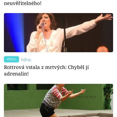
neuvěřitelného!
VIDEA
Rottrová vstala z mrtvých: Chyběl jí
adrenalin!