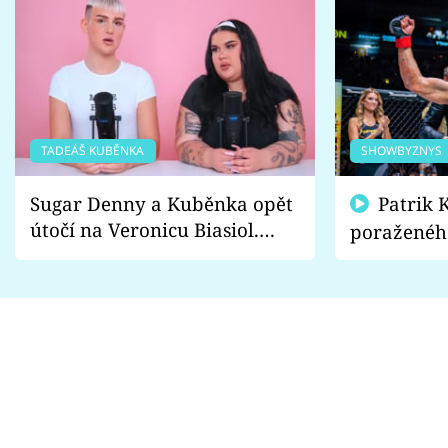
TADEÁŠ KUBĚNKA
SHOWBYZNYS
Sugar Denny a Kuběnka opět
Patrik Kincl se zastal
útočí na Veronicu Biasiol.
poraženéh
Proč je podle nich falešná a
fanoušci n
lže o své nevěře?