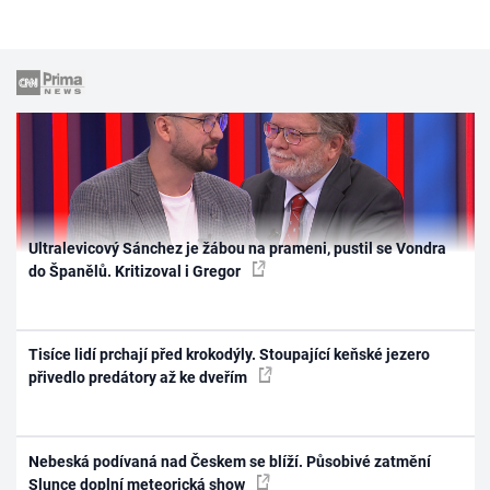
Ultralevicový Sánchez je žábou na prameni, pustil se Vondra
do Španělů. Kritizoval i Gregor
Tisíce lidí prchají před krokodýly. Stoupající keňské jezero
přivedlo predátory až ke dveřím
Nebeská podívaná nad Českem se blíží. Působivé zatmění
Slunce doplní meteorická show