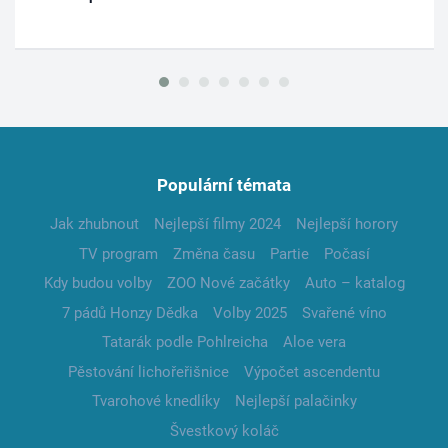
Populární témata
Jak zhubnout
Nejlepší filmy 2024
Nejlepší horory
TV program
Změna času
Partie
Počasí
Kdy budou volby
ZOO Nové začátky
Auto – katalog
7 pádů Honzy Dědka
Volby 2025
Svařené víno
Tatarák podle Pohlreicha
Aloe vera
Pěstování lichořeřišnice
Výpočet ascendentu
Tvarohové knedlíky
Nejlepší palačinky
Švestkový koláč