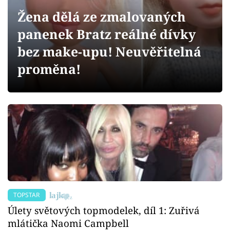
Sex a vztahy
Žena dělá ze zmalovaných
Videa
panenek Bratz reálné dívky
bez make-upu! Neuvěřitelná
Sledujte prima+
proměna!
Přihlášení
Sledujte nás
TOPSTAR
Úlety světových topmodelek, díl 1: Zuřivá
mlátička Naomi Campbell