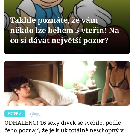
Sex a vztahy
Videa
Takhle poznáte, že vám
někdo lže během 5 vteřin! Na
Sledujte prima+
co si dávat největší pozor?
Přihlášení
Sledujte nás
EXTRÉM
ODHALENO! 16 sexy dívek se svěřilo, podle
čeho poznají, že je kluk totálně neschopný v