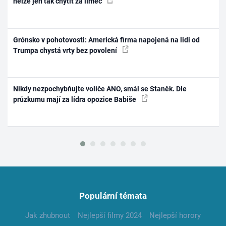
nelze jen tak chytit za límec
Grónsko v pohotovosti: Americká firma napojená na lidi od
Trumpa chystá vrty bez povolení
Nikdy nezpochybňujte voliče ANO, smál se Staněk. Dle
průzkumu mají za lídra opozice Babiše
Populární témata
Jak zhubnout
Nejlepší filmy 2024
Nejlepší horory