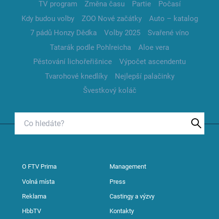
TV program
Změna času
Partie
Počasí
Kdy budou volby
ZOO Nové začátky
Auto – katalog
7 pádů Honzy Dědka
Volby 2025
Svařené víno
Tatarák podle Pohlreicha
Aloe vera
Pěstování lichořeřišnice
Výpočet ascendentu
Tvarohové knedlíky
Nejlepší palačinky
Švestkový koláč
O FTV Prima
Management
Volná místa
Press
Reklama
Castingy a výzvy
HbbTV
Kontakty