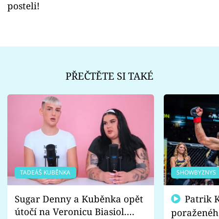
posteli!
PŘEČTĚTE SI TAKÉ
TADEÁŠ KUBĚNKA
SHOWBYZNYS
Sugar Denny a Kuběnka opět
Patrik Kincl se zastal
útočí na Veronicu Biasiol.
poraženéh