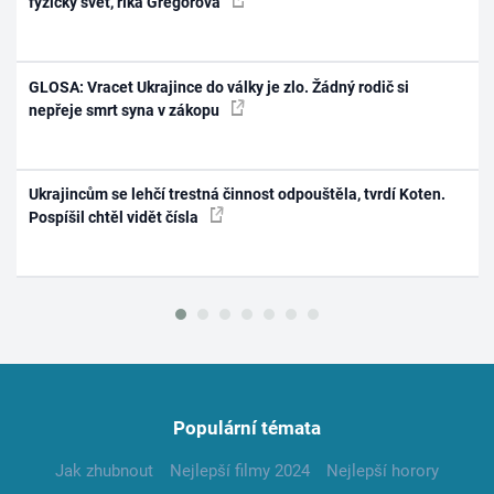
fyzický svět, říká Gregorová
GLOSA: Vracet Ukrajince do války je zlo. Žádný rodič si
nepřeje smrt syna v zákopu
Ukrajincům se lehčí trestná činnost odpouštěla, tvrdí Koten.
Pospíšil chtěl vidět čísla
Populární témata
Jak zhubnout
Nejlepší filmy 2024
Nejlepší horory