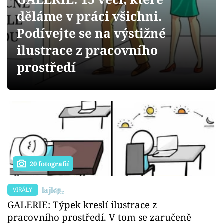
Sex a vztahy
děláme v práci všichni.
Videa
Podívejte se na výstižné
ilustrace z pracovního
Sledujte prima+
prostředí
Přihlášení
Sledujte nás
20 fotografií
VIRÁLY
GALERIE: Týpek kreslí ilustrace z
pracovního prostředí. V tom se zaručeně