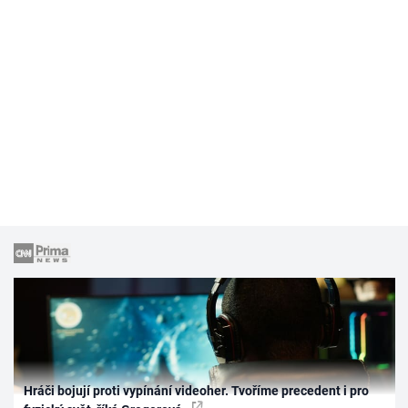
Hráči bojují proti vypínání videoher. Tvoříme precedent i pro