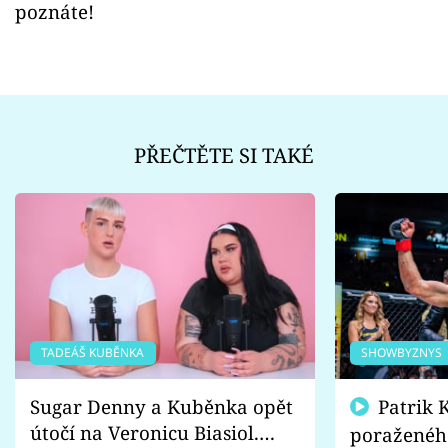
poznáte!
PŘEČTĚTE SI TAKÉ
TADEÁŠ KUBĚNKA
SHOWBYZNYS
Sugar Denny a Kuběnka opět
Patrik Kincl se zastal
útočí na Veronicu Biasiol.
poraženéh