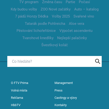
TV program
Změna času
Partie
Počasí
Kdy budou volby
ZOO Nové začátky
Auto – katalog
7 pádů Honzy Dědka
Volby 2025
Svařené víno
Tatarák podle Pohlreicha
Aloe vera
Pěstování lichořeřišnice
Výpočet ascendentu
Tvarohové knedlíky
Nejlepší palačinky
Švestkový koláč
O FTV Prima
Management
Volná místa
Press
Reklama
Castingy a výzvy
HbbTV
Kontakty