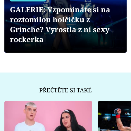
Sex a vztahy
GALERIE: Vzpomínáte si na
Videa
roztomilou holčičku z
Grinche? Vyrostla z ní sexy
Sledujte prima+
rockerka
Přihlášení
Sledujte nás
PŘEČTĚTE SI TAKÉ