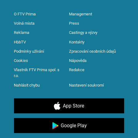
O FTV Prima
Management
Volná místa
Press
Reklama
Castingy a výzvy
HbbTV
Kontakty
Podmínky užívání
Zpracování osobních údajů
Cookies
Nápověda
Vlastník FTV Prima spol. s
Redakce
r.o.
Nahlásit chybu
Nastavení soukromí
App Store
Google Play