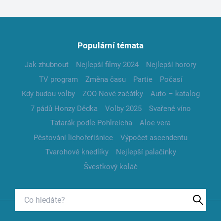
Populární témata
Jak zhubnout
Nejlepší filmy 2024
Nejlepší horory
TV program
Změna času
Partie
Počasí
Kdy budou volby
ZOO Nové začátky
Auto – katalog
7 pádů Honzy Dědka
Volby 2025
Svařené víno
Tatarák podle Pohlreicha
Aloe vera
Pěstování lichořeřišnice
Výpočet ascendentu
Tvarohové knedlíky
Nejlepší palačinky
Švestkový koláč