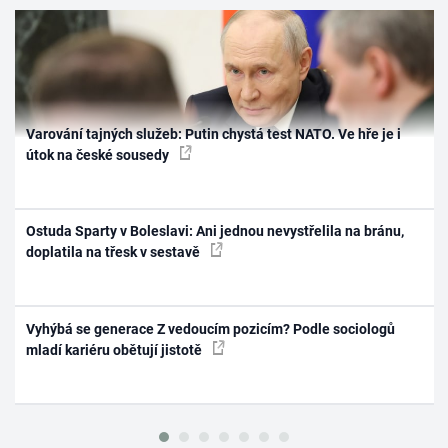
Varování tajných služeb: Putin chystá test NATO. Ve hře je i
útok na české sousedy
Ostuda Sparty v Boleslavi: Ani jednou nevystřelila na bránu,
doplatila na třesk v sestavě
Vyhýbá se generace Z vedoucím pozicím? Podle sociologů
mladí kariéru obětují jistotě