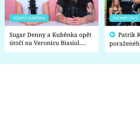
TADEÁŠ KUBĚNKA
SHOWBYZNYS
Sugar Denny a Kuběnka opět
Patrik Kincl se zastal
útočí na Veronicu Biasiol.
poraženéh
Proč je podle nich falešná a
fanoušci n
lže o své nevěře?