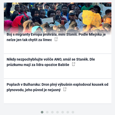
Boj s migranty Evropa prohrála, míní Stoniš. Podle Mlejnka je
nelze jen tak chytit za límec
Nikdy nezpochybňujte voliče ANO, smál se Staněk. Dle
průzkumu mají za lídra opozice Babiše
Poplach v Bulharsku: Dron plný výbušnin explodoval kousek od
plynovodu, jeho původ je nejasný