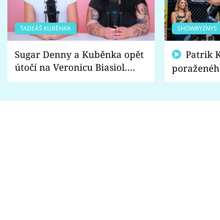
TADEÁŠ KUBĚNKA
SHOWBYZNYS
Sugar Denny a Kuběnka opět
Patrik Kincl se zastal
útočí na Veronicu Biasiol.
poraženéh
Proč je podle nich falešná a
fanoušci n
lže o své nevěře?