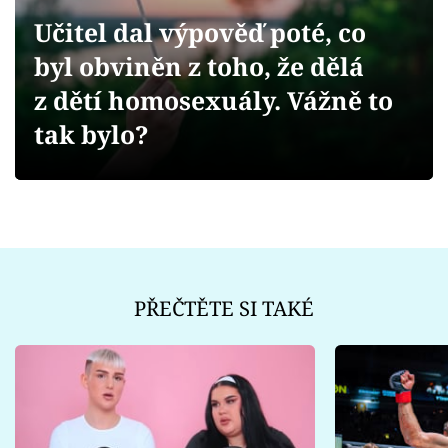
Sex a vztahy
Učitel dal výpověď poté, co
Videa
byl obviněn z toho, že dělá
z dětí homosexuály. Vážně to
Sledujte prima+
tak bylo?
Přihlášení
Sledujte nás
PŘEČTĚTE SI TAKÉ