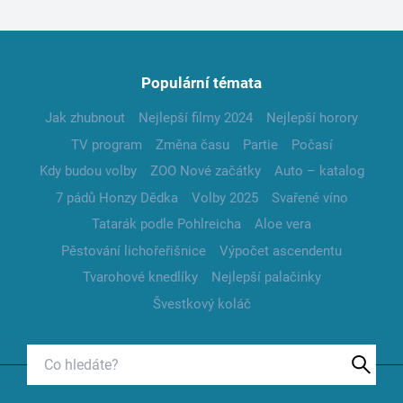
Populární témata
Jak zhubnout
Nejlepší filmy 2024
Nejlepší horory
TV program
Změna času
Partie
Počasí
Kdy budou volby
ZOO Nové začátky
Auto – katalog
7 pádů Honzy Dědka
Volby 2025
Svařené víno
Tatarák podle Pohlreicha
Aloe vera
Pěstování lichořeřišnice
Výpočet ascendentu
Tvarohové knedlíky
Nejlepší palačinky
Švestkový koláč