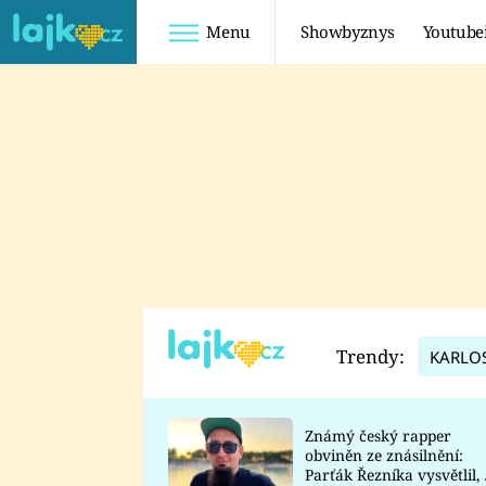
Menu
Showbyznys
Youtube
Youtuberky
Youtubeři
SHOPAHOLICADEL
FATTYPILLOW
ANNA ŠULC
FREESCOOT
SUGAR DENNY
ADAM KAJUMI
LADUŠKA
TADEÁŠ KUBĚNKA
DOMINIKA
DATEL
Trendy:
KARLO
MYSLIVCOVÁ
Známý český rapper
obviněn ze znásilnění:
Parťák Řezníka vysvětlil, 