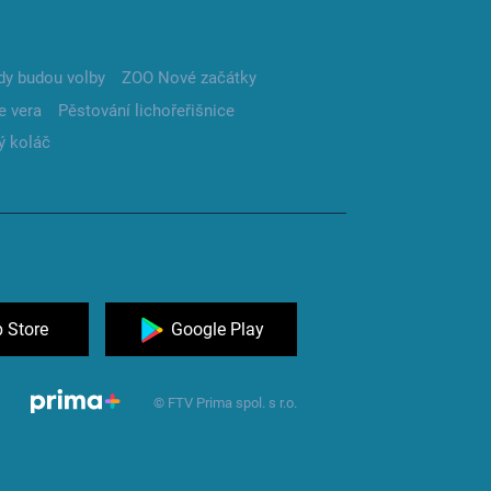
dy budou volby
ZOO Nové začátky
e vera
Pěstování lichořeřišnice
ý koláč
 Store
Google Play
© FTV Prima spol. s r.o.