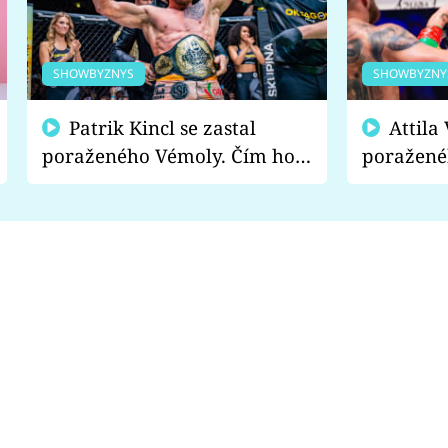
SHOWBYZNYS
SHOWBYZNY
Patrik Kincl se zastal
Attila Végh podpořil
poraženého Vémoly. Čím ho
poražené
fanoušci naštvali?
chce radě
s vítězem