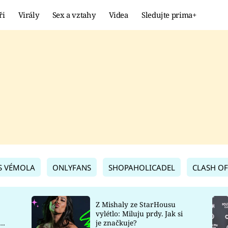
ři
Virály
Sex a vztahy
Videa
Sledujte prima+
Showbyznys
Extrém
VIRÁLY
KURIOZITY
VIDEA
KVÍZY
S VÉMOLA
ONLYFANS
SHOPAHOLICADEL
CLASH OF
Z Mishaly ze StarHousu
vylétlo: Miluju prdy. Jak si
co
je značkuje?