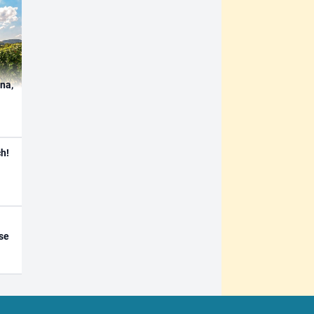
ína,
h!
se