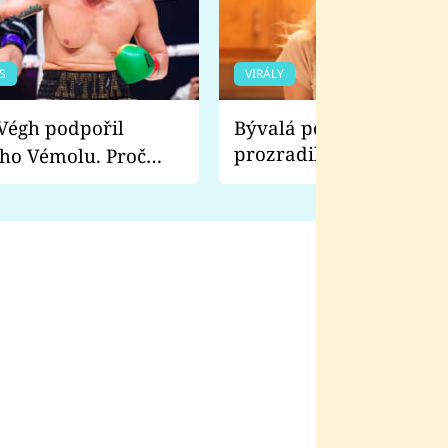
S
VIRÁLY
Bývalá pornoherečka
prozradila, co ji šokova
ho Vémolu. Proč
natáčení Euforie. Vážně
ji zápasit s ním než
bylo drsnější než hanba
 Kinclem?
filmy?