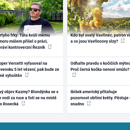
rtyho frky: Táta kvůli mému
Kdo byl svatý Vavřinec, patron v
oru málem přišel o práci,
a co jsou Vavřincovy slzy?
práví kontroverzní Řezník
per Vercetti vyfasoval na
Odhalte pravdu o kočičích mýtec
vensku 5 let vězení, pak bude ze
Proč černá kočka nenosí smůlu?
mě vyhoštěn
vý objev Kazmy? Blondýnka se s
Ibišek americký přitahuje
 vodí za ruce a fotí se na místě
pozornost obřími květy. Pěstuje 
ko Rosecká
snadno