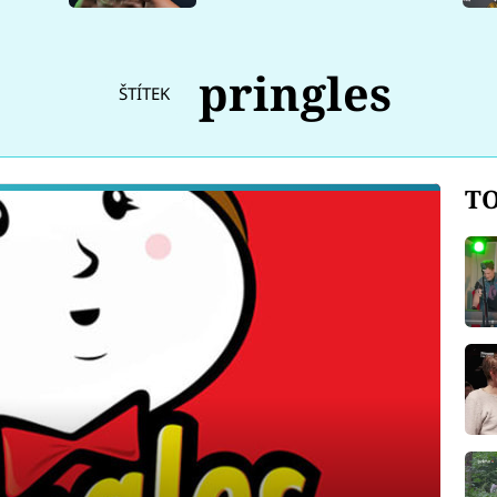
pringles
ŠTÍTEK
TO