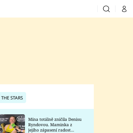
Vyhledávání
Můj 
Prima+
CNN Prima News
Prima Fresh
Prima Living
Prima Zoom
 THE STARS
Prima Lajk
Mína totálně zničila Denisu
Ryndovou. Maminka z
Sledujte nás
jejího zápasení radost