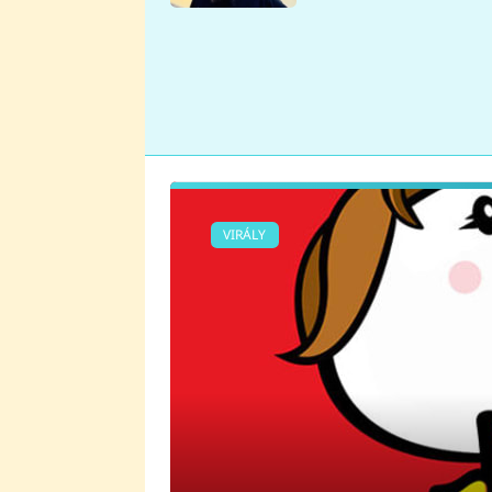
se v Plzni stalo
VIRÁLY