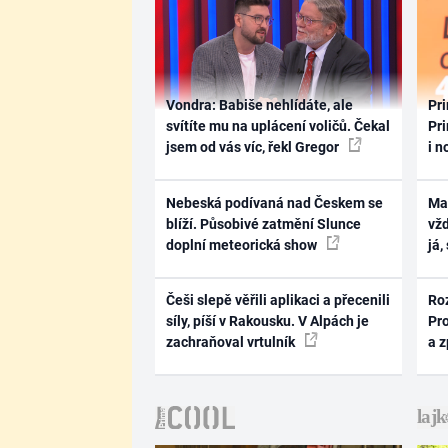
Vondra: Babiše nehlídáte, ale
Pri
svítíte mu na uplácení voličů. Čekal
Pri
jsem od vás víc, řekl Gregor
i n
Nebeská podívaná nad Českem se
Ma
blíží. Působivé zatmění Slunce
vž
doplní meteorická show
já,
Češi slepě věřili aplikaci a přecenili
Ro
síly, píší v Rakousku. V Alpách je
Pr
zachraňoval vrtulník
a 