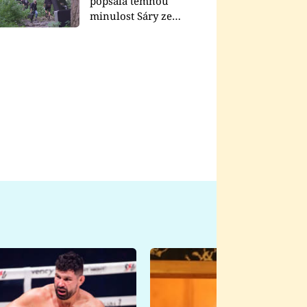
popsala temnou
minulost Sáry ze
seriálu Zákony vlka