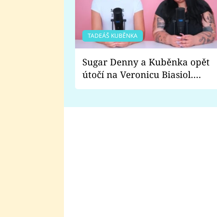
TADEÁŠ KUBĚNKA
Sugar Denny a Kuběnka opět
útočí na Veronicu Biasiol.
Proč je podle nich falešná a
lže o své nevěře?