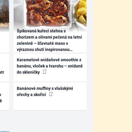
Špikovaná kuřecí stehna s
chorizem a olivami pečená na letní
zelenině – šťavnaté maso s
výraznou chutí inspirovanou
Španělskem
Karamelové snídaňové smoothie z
banánu, vloček a tvarohu – snídaně
atr
do skleničky
Banánové muffiny s vlašskými
o
ořechy a skořicí
ně