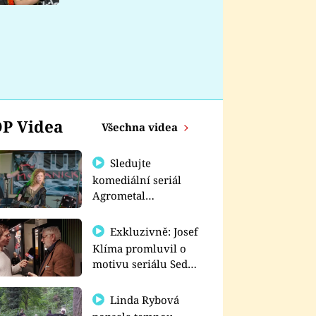
nemá
P Videa
Všechna videa
Sledujte
komediální seriál
Agrometal
exkluzivně na
prima+
Exkluzivně: Josef
Klíma promluvil o
motivu seriálu Sedm
schodů k moci
Linda Rybová