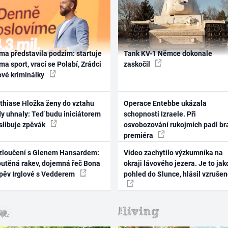
ma představila podzim: startuje
Tank KV-1 Němce dokonale
ma sport, vrací se Polabí, Zrádci
zaskočil
ové kriminálky
thiase Hložka ženy do vztahu
Operace Entebbe ukázala
dy uhnaly: Teď budu iniciátorem
schopnosti Izraele. Při
 slibuje zpěvák
osvobozování rukojmích padl br
premiéra
zloučení s Glenem Hansardem:
Video zachytilo výzkumníka na
outěná rakev, dojemná řeč Bona
okraji lávového jezera. Je to jak
zpěv Irglové s Vedderem
pohled do Slunce, hlásil vzruše