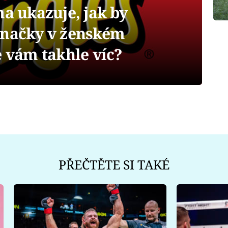
 ukazuje, jak by
značky v ženském
e vám takhle víc?
PŘEČTĚTE SI TAKÉ