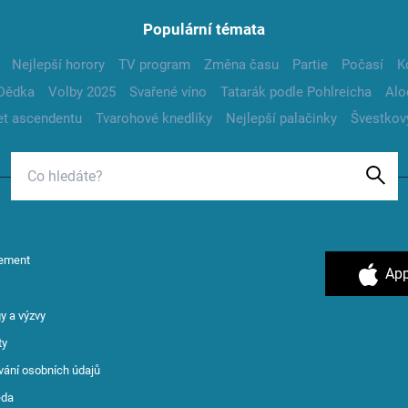
Populární témata
Nejlepší horory
TV program
Změna času
Partie
Počasí
K
Dědka
Volby 2025
Svařené víno
Tatarák podle Pohlreicha
Alo
t ascendentu
Tvarohové knedlíky
Nejlepší palačinky
Švestkov
ement
App
y a výzvy
ty
vání osobních údajů
ěda