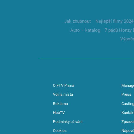
Jak zhubnout
Nejlepší filmy 2024
Auto – katalog
7 pádů Honzy 
Výpoče
O FTV Prima
Manag
Volná místa
Press
Reklama
Casting
HbbTV
Kontak
Podmínky užívání
Zpraco
Cookies
Nápov