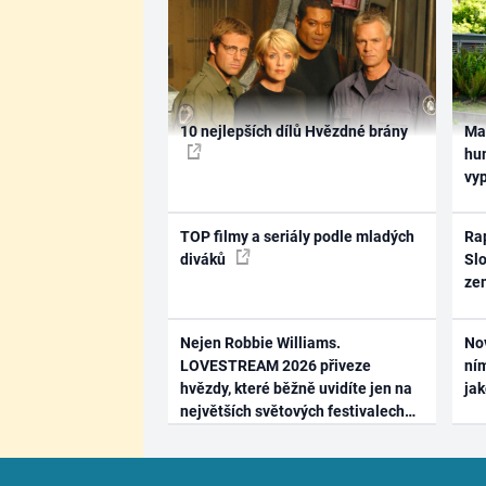
10 nejlepších dílů Hvězdné brány
Ma
hum
vy
TOP filmy a seriály podle mladých
Rap
diváků
Slo
ze
Nejen Robbie Williams.
No
LOVESTREAM 2026 přiveze
ním
hvězdy, které běžně uvidíte jen na
ja
největších světových festivalech