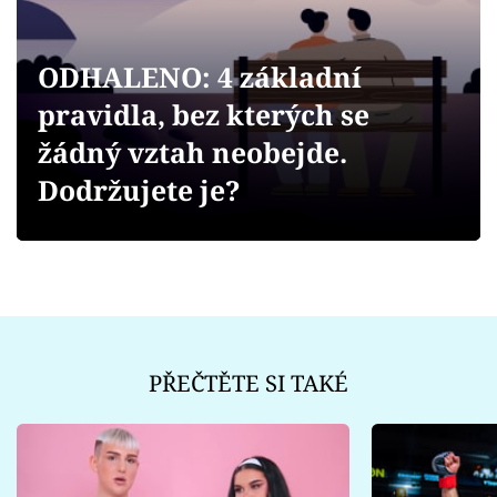
Sex a vztahy
Videa
ODHALENO: 4 základní
pravidla, bez kterých se
Sledujte prima+
žádný vztah neobejde.
Přihlášení
Dodržujete je?
Sledujte nás
PŘEČTĚTE SI TAKÉ