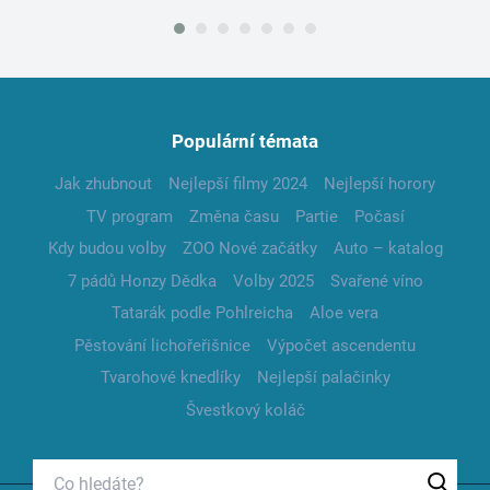
Populární témata
Jak zhubnout
Nejlepší filmy 2024
Nejlepší horory
TV program
Změna času
Partie
Počasí
Kdy budou volby
ZOO Nové začátky
Auto – katalog
7 pádů Honzy Dědka
Volby 2025
Svařené víno
Tatarák podle Pohlreicha
Aloe vera
Pěstování lichořeřišnice
Výpočet ascendentu
Tvarohové knedlíky
Nejlepší palačinky
Švestkový koláč