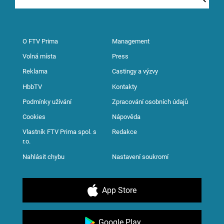
O FTV Prima
Management
Volná místa
Press
Reklama
Castingy a výzvy
HbbTV
Kontakty
Podmínky užívání
Zpracování osobních údajů
Cookies
Nápověda
Vlastník FTV Prima spol. s
Redakce
r.o.
Nahlásit chybu
Nastavení soukromí
App Store
Google Play