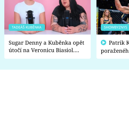
TADEÁŠ KUBĚNKA
SHOWBYZNYS
Sugar Denny a Kuběnka opět
Patrik Kincl se zastal
útočí na Veronicu Biasiol.
poraženéh
Proč je podle nich falešná a
fanoušci n
lže o své nevěře?