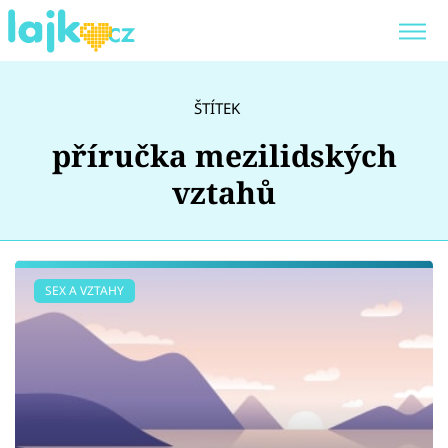
Trendy:
KARLOS VÉMOLA
ONLYFANS
ŠTÍTEK
SHOPAHOLICADEL
CLASH OF THE STARS
příručka mezilidských
vztahů
Témata
SEX A VZTAHY
Showbyznys
Youtubeři
Virály