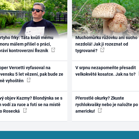
rtyho frky: Táta kvůli mému
Muchomůrku růžovku ani sucho
oru málem přišel o práci,
nezdolá! Jak ji rozeznat od
práví kontroverzní Řezník
tygrované?
per Vercetti vyfasoval na
V srpnu nezapomeňte přesadit
vensku 5 let vězení, pak bude ze
velkokvěté kosatce. Jak na to?
mě vyhoštěn
vý objev Kazmy? Blondýnka se s
Přerostlé okurky? Zkuste
 vodí za ruce a fotí se na místě
rychlokvašky nebo je naložte po
ko Rosecká
americku!