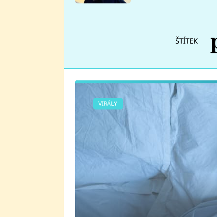
se v Plzni stalo
ŠTÍTEK
VIRÁLY