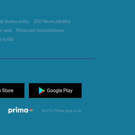
dy budou volby
ZOO Nové začátky
e vera
Pěstování lichořeřišnice
ý koláč
 Store
Google Play
© FTV Prima spol. s r.o.