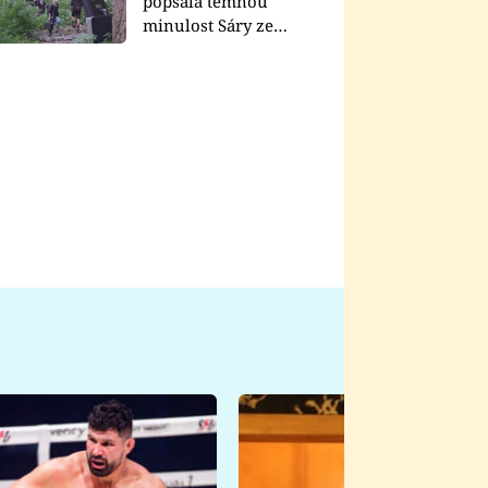
popsala temnou
minulost Sáry ze
seriálu Zákony vlka