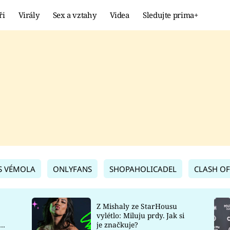
ři
Virály
Sex a vztahy
Videa
Sledujte prima+
Showbyznys
Extrém
VIRÁLY
KURIOZITY
VIDEA
KVÍZY
S VÉMOLA
ONLYFANS
SHOPAHOLICADEL
CLASH OF
Z Mishaly ze StarHousu
vylétlo: Miluju prdy. Jak si
co
je značkuje?