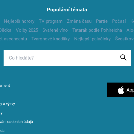
Populární témata
Nejlepší horory
TV program
Změna času
Partie
Počasí
K
Dědka
Volby 2025
Svařené víno
Tatarák podle Pohlreicha
Alo
t ascendentu
Tvarohové knedlíky
Nejlepší palačinky
Švestkov
ement
App
y a výzvy
ty
vání osobních údajů
ěda