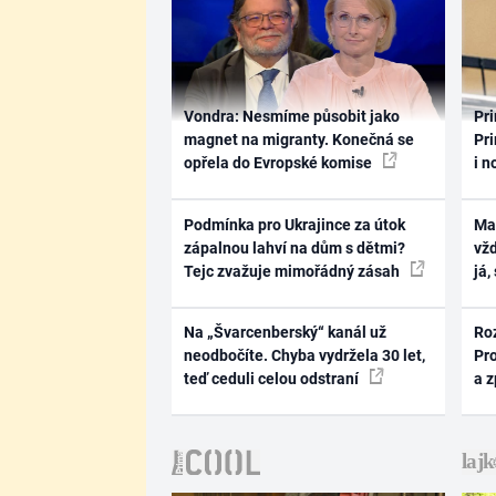
Vondra: Nesmíme působit jako
Pri
magnet na migranty. Konečná se
Pri
opřela do Evropské komise
i n
Podmínka pro Ukrajince za útok
Ma
zápalnou lahví na dům s dětmi?
vž
Tejc zvažuje mimořádný zásah
já,
Na „Švarcenberský“ kanál už
Ro
neodbočíte. Chyba vydržela 30 let,
Pr
teď ceduli celou odstraní
a 