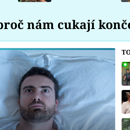
proč nám cukají konč
TO