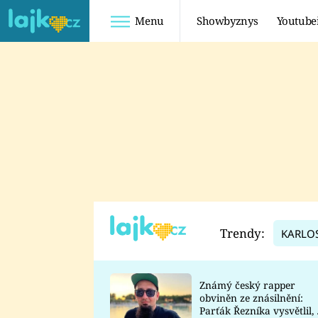
Menu
Showbyznys
Youtube
Youtuberky
Youtubeři
SHOPAHOLICADEL
FATTYPILLOW
ANNA ŠULC
FREESCOOT
SUGAR DENNY
ADAM KAJUMI
LADUŠKA
TADEÁŠ KUBĚNKA
DOMINIKA
DATEL
Trendy:
KARLO
MYSLIVCOVÁ
Známý český rapper
obviněn ze znásilnění:
Parťák Řezníka vysvětlil, 