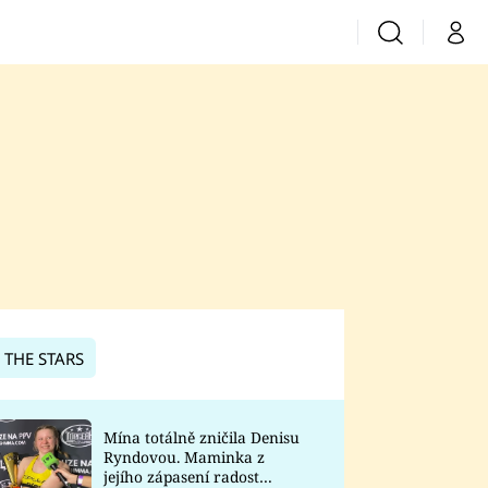
Vyhledávání
Můj 
Prima+
CNN Prima News
Prima Fresh
Prima Living
Prima Zoom
 THE STARS
Prima Lajk
Mína totálně zničila Denisu
Ryndovou. Maminka z
Sledujte nás
jejího zápasení radost