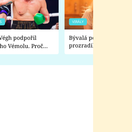
S
VIRÁLY
Bývalá pornoherečka
prozradila, co ji šokova
ho Vémolu. Proč
natáčení Euforie. Vážně
ji zápasit s ním než
bylo drsnější než hanba
 Kinclem?
filmy?