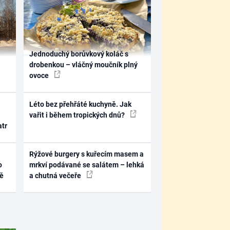
Jednoduchý borůvkový koláč s
drobenkou – vláčný moučník plný
ovoce
Léto bez přehřáté kuchyně. Jak
vařit i během tropických dnů?
atr
Rýžové burgery s kuřecím masem a
o
mrkví podávané se salátem – lehká
ně
a chutná večeře