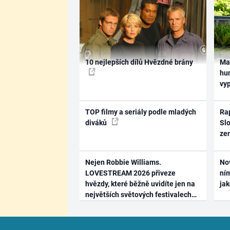
10 nejlepších dílů Hvězdné brány
Ma
hum
vy
TOP filmy a seriály podle mladých
Rap
diváků
Slo
ze
Nejen Robbie Williams.
No
LOVESTREAM 2026 přiveze
ním
hvězdy, které běžně uvidíte jen na
ja
největších světových festivalech