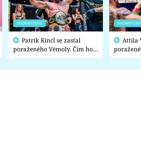
SHOWBYZNYS
SHOWBYZNY
Patrik Kincl se zastal
Attila Végh podpořil
poraženého Vémoly. Čím ho
poražené
fanoušci naštvali?
chce radě
s vítězem