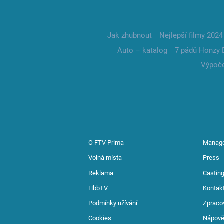
Jak zhubnout
Nejlepší filmy 2024
Auto – katalog
7 pádů Honzy 
Výpoče
O FTV Prima
Manag
Volná místa
Press
Reklama
Casting
HbbTV
Kontak
Podmínky užívání
Zpraco
Cookies
Nápov