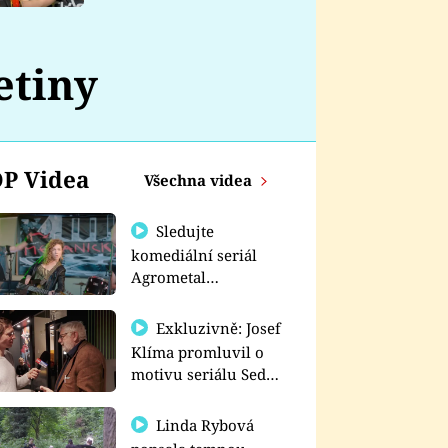
nemá
etiny
P Videa
Všechna videa
Sledujte
komediální seriál
Agrometal
exkluzivně na
prima+
Exkluzivně: Josef
Klíma promluvil o
motivu seriálu Sedm
schodů k moci
Linda Rybová