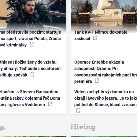
ma představila podzim: startuje
Tank KV-1 Němce dokonale
ma sport, vrací se Polabí, Zrádci
zaskočil
ové kriminálky
thiase Hložka ženy do vztahu
Operace Entebbe ukázala
dy uhnaly: Teď budu iniciátorem
schopnosti Izraele. Při
 slibuje zpěvák
osvobozování rukojmích padl br
premiéra
zloučení s Glenem Hansardem:
Video zachytilo výzkumníka na
outěná rakev, dojemná řeč Bona
okraji lávového jezera. Je to jak
zpěv Irglové s Vedderem
pohled do Slunce, hlásil vzruše