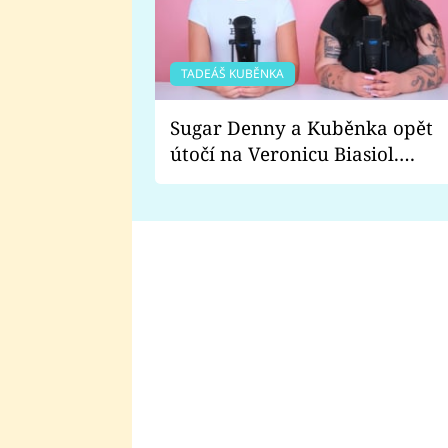
TADEÁŠ KUBĚNKA
Sugar Denny a Kuběnka opět
útočí na Veronicu Biasiol.
Proč je podle nich falešná a
lže o své nevěře?