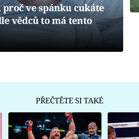
proč ve spánku cukáte
le vědců to má tento
PŘEČTĚTE SI TAKÉ