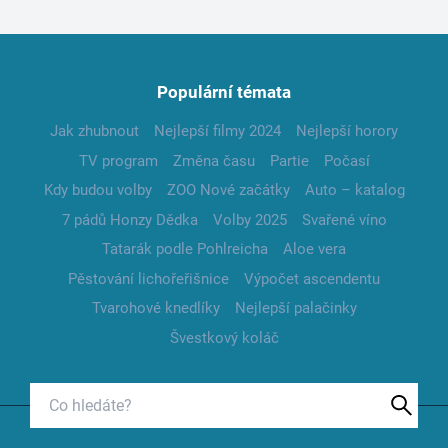
Populární témata
Jak zhubnout
Nejlepší filmy 2024
Nejlepší horory
TV program
Změna času
Partie
Počasí
Kdy budou volby
ZOO Nové začátky
Auto – katalog
7 pádů Honzy Dědka
Volby 2025
Svařené víno
Tatarák podle Pohlreicha
Aloe vera
Pěstování lichořeřišnice
Výpočet ascendentu
Tvarohové knedlíky
Nejlepší palačinky
Švestkový koláč