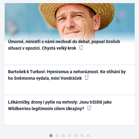
Úmorné, ministři s námi nechodí do debat, popsal Grolich
situaci v opozici. Chystá velký krok
Bartošek k Turkovi: Hyenismus a nehoráznost. Ke stíhání by
ho Sněmovna vydala, míní Vondráček
Lékárničky, drony i pytle na mrtvoly: Jsou tržiště jako
Wildberries legitimním cílem Ukrajiny?