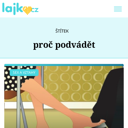
Trendy:
KARLOS VÉMOLA
ONLYFANS
ŠTÍTEK
SHOPAHOLICADEL
CLASH OF THE STARS
proč podvádět
Témata
SEX A VZTAHY
Showbyznys
Youtubeři
Virály