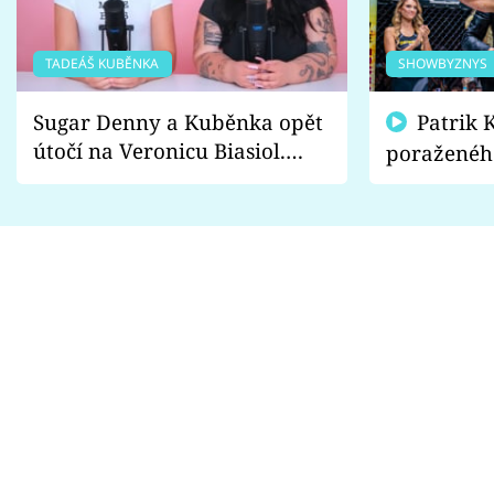
TADEÁŠ KUBĚNKA
SHOWBYZNYS
Sugar Denny a Kuběnka opět
Patrik Kincl se zastal
útočí na Veronicu Biasiol.
poraženéh
Proč je podle nich falešná a
fanoušci n
lže o své nevěře?