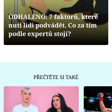
Sex a vztahy
Videa
ODHALENO: 7 faktorů, které
nutí lidi podvádět. Co za tím
Sledujte prima+
podle expertů stojí?
Přihlášení
Sledujte nás
PŘEČTĚTE SI TAKÉ