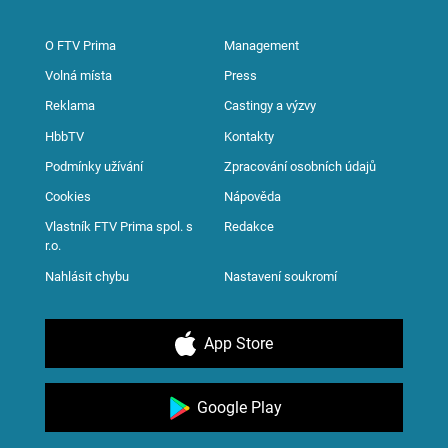
O FTV Prima
Management
Volná místa
Press
Reklama
Castingy a výzvy
HbbTV
Kontakty
Podmínky užívání
Zpracování osobních údajů
Cookies
Nápověda
Vlastník FTV Prima spol. s
Redakce
r.o.
Nahlásit chybu
Nastavení soukromí
App Store
Google Play