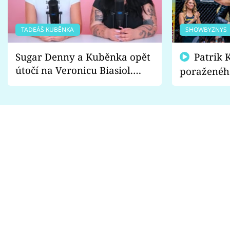
TADEÁŠ KUBĚNKA
SHOWBYZNYS
Sugar Denny a Kuběnka opět
Patrik Kincl se zastal
útočí na Veronicu Biasiol.
poraženéh
Proč je podle nich falešná a
fanoušci n
lže o své nevěře?