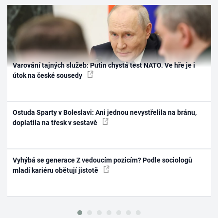
Varování tajných služeb: Putin chystá test NATO. Ve hře je i
útok na české sousedy
Ostuda Sparty v Boleslavi: Ani jednou nevystřelila na bránu,
doplatila na třesk v sestavě
Vyhýbá se generace Z vedoucím pozicím? Podle sociologů
mladí kariéru obětují jistotě