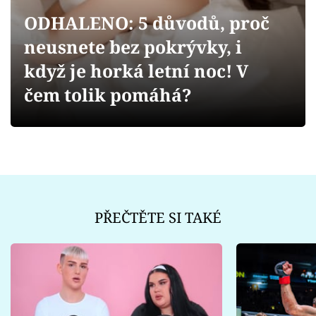
Sex a vztahy
ODHALENO: 5 důvodů, proč
Videa
neusnete bez pokrývky, i
když je horká letní noc! V
Sledujte prima+
čem tolik pomáhá?
Přihlášení
Sledujte nás
PŘEČTĚTE SI TAKÉ