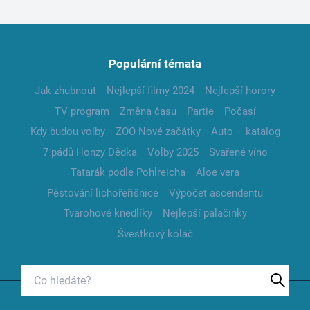
Populární témata
Jak zhubnout
Nejlepší filmy 2024
Nejlepší horory
TV program
Změna času
Partie
Počasí
Kdy budou volby
ZOO Nové začátky
Auto – katalog
7 pádů Honzy Dědka
Volby 2025
Svařené víno
Tatarák podle Pohlreicha
Aloe vera
Pěstování lichořeřišnice
Výpočet ascendentu
Tvarohové knedlíky
Nejlepší palačinky
Švestkový koláč