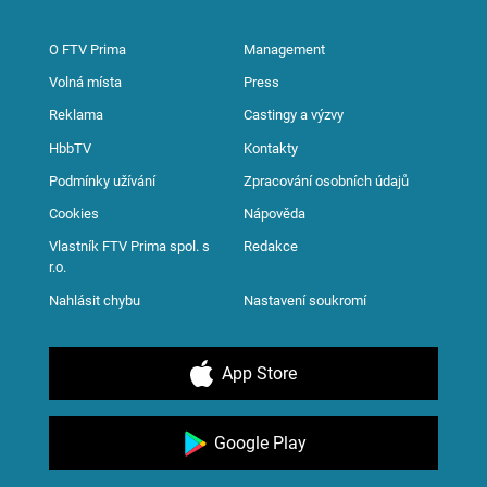
O FTV Prima
Management
Volná místa
Press
Reklama
Castingy a výzvy
HbbTV
Kontakty
Podmínky užívání
Zpracování osobních údajů
Cookies
Nápověda
Vlastník FTV Prima spol. s
Redakce
r.o.
Nahlásit chybu
Nastavení soukromí
App Store
Google Play