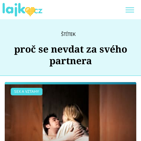
Trendy:
KARLOS VÉMOLA
ONLYFANS
ŠTÍTEK
SHOPAHOLICADEL
CLASH OF THE STARS
proč se nevdat za svého
partnera
Témata
SEX A VZTAHY
Showbyznys
Youtubeři
Virály