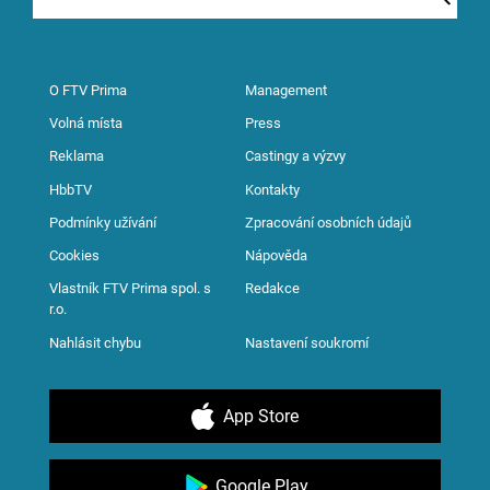
O FTV Prima
Management
Volná místa
Press
Reklama
Castingy a výzvy
HbbTV
Kontakty
Podmínky užívání
Zpracování osobních údajů
Cookies
Nápověda
Vlastník FTV Prima spol. s
Redakce
r.o.
Nahlásit chybu
Nastavení soukromí
App Store
Google Play