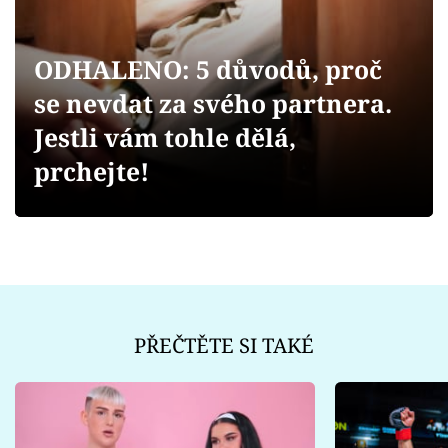
Sex a vztahy
Videa
ODHALENO: 5 důvodů, proč
se nevdat za svého partnera.
Sledujte prima+
Jestli vám tohle dělá,
Přihlášení
prchejte!
Sledujte nás
PŘEČTĚTE SI TAKÉ