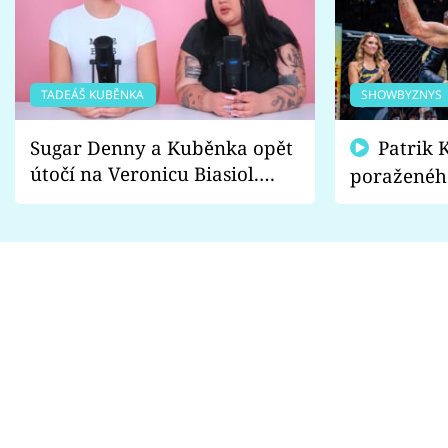
TADEÁŠ KUBĚNKA
SHOWBYZNYS
Sugar Denny a Kuběnka opět
Patrik Kincl se zastal
útočí na Veronicu Biasiol.
poraženéh
Proč je podle nich falešná a
fanoušci n
lže o své nevěře?