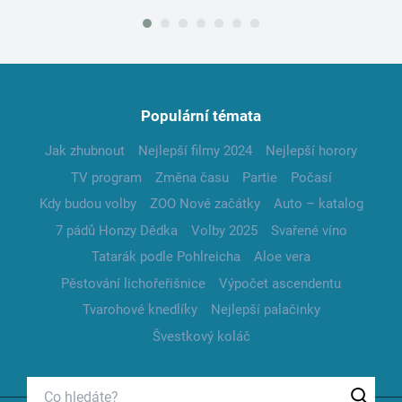
Populární témata
Jak zhubnout
Nejlepší filmy 2024
Nejlepší horory
TV program
Změna času
Partie
Počasí
Kdy budou volby
ZOO Nové začátky
Auto – katalog
7 pádů Honzy Dědka
Volby 2025
Svařené víno
Tatarák podle Pohlreicha
Aloe vera
Pěstování lichořeřišnice
Výpočet ascendentu
Tvarohové knedlíky
Nejlepší palačinky
Švestkový koláč