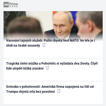
Varování tajných služeb: Putin chystá test NATO. Ve hře je i
útok na české sousedy
Tragická čelní srážka u Pohořelic si vyžádala dva životy. Čtyři
lidé utrpěli těžká zranění
Grónsko v pohotovosti: Americká firma napojená na lidi od
Trumpa chystá vrty bez povolení