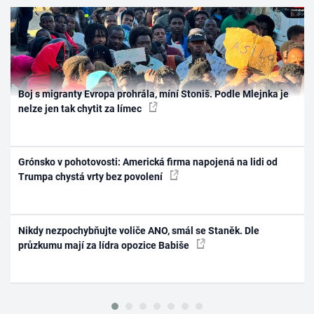
Boj s migranty Evropa prohrála, míní Stoniš. Podle Mlejnka je
nelze jen tak chytit za límec
Grónsko v pohotovosti: Americká firma napojená na lidi od
Trumpa chystá vrty bez povolení
Nikdy nezpochybňujte voliče ANO, smál se Staněk. Dle
průzkumu mají za lídra opozice Babiše