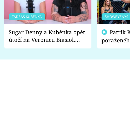
TADEÁŠ KUBĚNKA
SHOWBYZNYS
Sugar Denny a Kuběnka opět
Patrik Kincl se zastal
útočí na Veronicu Biasiol.
poraženéh
Proč je podle nich falešná a
fanoušci n
lže o své nevěře?