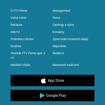
O FTV Prima
Management
Volná místa
Press
Reklama
Castingy a výzvy
HbbTV
Kontakty
Podmínky užívání
Zpracování osobních údajů
Cookies
Nápověda
Vlastník FTV Prima spol. s
Redakce
r.o.
Nahlásit chybu
Nastavení soukromí
App Store
Google Play