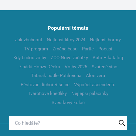
Populární témata
Jak zhubnout
Nejlepší filmy 2024
Nejlepší horory
TV program
Změna času
Partie
Počasí
Kdy budou volby
ZOO Nové začátky
Auto – katalog
7 pádů Honzy Dědka
Volby 2025
Svařené víno
Tatarák podle Pohlreicha
Aloe vera
Pěstování lichořeřišnice
Výpočet ascendentu
Tvarohové knedlíky
Nejlepší palačinky
Švestkový koláč