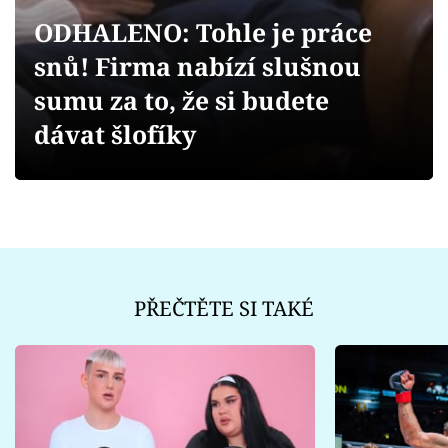
Sex a vztahy
ODHALENO: Tohle je práce
Videa
snů! Firma nabízí slušnou
sumu za to, že si budete
Sledujte prima+
dávat šlofíky
Přihlášení
Sledujte nás
PŘEČTĚTE SI TAKÉ