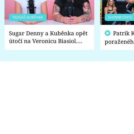
TADEÁŠ KUBĚNKA
SHOWBYZNYS
Sugar Denny a Kuběnka opět
Patrik Kincl se zastal
útočí na Veronicu Biasiol.
poraženéh
Proč je podle nich falešná a
fanoušci n
lže o své nevěře?