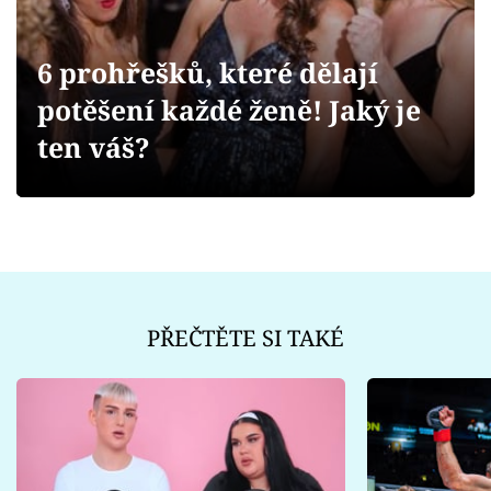
Sex a vztahy
Videa
6 prohřešků, které dělají
potěšení každé ženě! Jaký je
Sledujte prima+
ten váš?
Přihlášení
Sledujte nás
PŘEČTĚTE SI TAKÉ