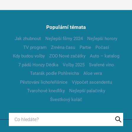
Populární témata
Jak zhubnout
Nejlepší filmy 2024
Nejlepší horory
TV program
Změna času
Partie
Počasí
Kdy budou volby
ZOO Nové začátky
Auto – katalog
7 pádů Honzy Dědka
Volby 2025
Svařené víno
Tatarák podle Pohlreicha
Aloe vera
Pěstování lichořeřišnice
Výpočet ascendentu
Tvarohové knedlíky
Nejlepší palačinky
Švestkový koláč