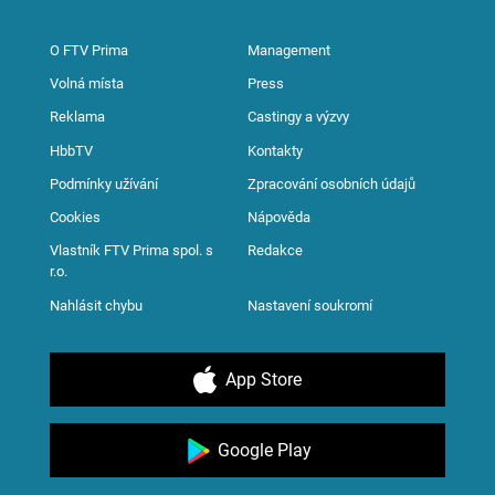
O FTV Prima
Management
Volná místa
Press
Reklama
Castingy a výzvy
HbbTV
Kontakty
Podmínky užívání
Zpracování osobních údajů
Cookies
Nápověda
Vlastník FTV Prima spol. s
Redakce
r.o.
Nahlásit chybu
Nastavení soukromí
App Store
Google Play