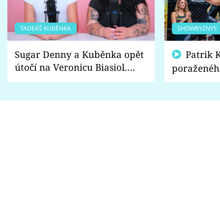
TADEÁŠ KUBĚNKA
SHOWBYZNYS
Sugar Denny a Kuběnka opět
Patrik Kincl se zastal
útočí na Veronicu Biasiol.
poraženéh
Proč je podle nich falešná a
fanoušci n
lže o své nevěře?