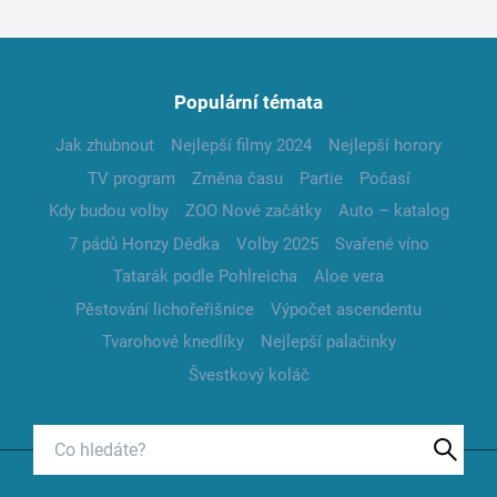
Populární témata
Jak zhubnout
Nejlepší filmy 2024
Nejlepší horory
TV program
Změna času
Partie
Počasí
Kdy budou volby
ZOO Nové začátky
Auto – katalog
7 pádů Honzy Dědka
Volby 2025
Svařené víno
Tatarák podle Pohlreicha
Aloe vera
Pěstování lichořeřišnice
Výpočet ascendentu
Tvarohové knedlíky
Nejlepší palačinky
Švestkový koláč