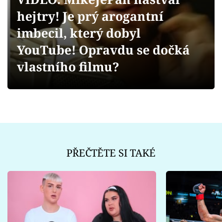
Sex a vztahy
hejtry! Je prý arogantní
Videa
imbecil, který dobyl
YouTube! Opravdu se dočká
Sledujte prima+
vlastního filmu?
Přihlášení
Sledujte nás
PŘEČTĚTE SI TAKÉ