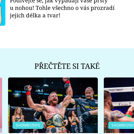
Podívejte se, jak vypadají vaše prsty
u nohou! Tohle všechno o vás prozradí
jejich délka a tvar!
PŘEČTĚTE SI TAKÉ
SHOWBYZNYS
SHOWBYZNY