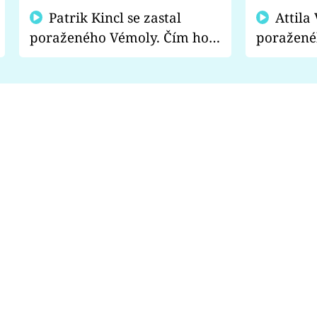
Patrik Kincl se zastal
Attila Végh podpořil
poraženého Vémoly. Čím ho
poražené
fanoušci naštvali?
chce radě
s vítězem