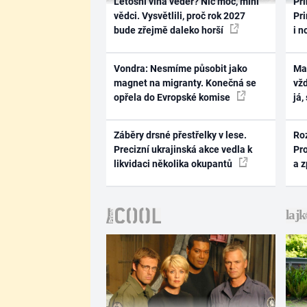
Letošní vlna veder? Nic moc, míní
Pri
vědci. Vysvětlili, proč rok 2027
Pri
bude zřejmě daleko horší
i n
Vondra: Nesmíme působit jako
Ma
magnet na migranty. Konečná se
vž
opřela do Evropské komise
já,
Záběry drsné přestřelky v lese.
Ro
Precizní ukrajinská akce vedla k
Pr
likvidaci několika okupantů
a 