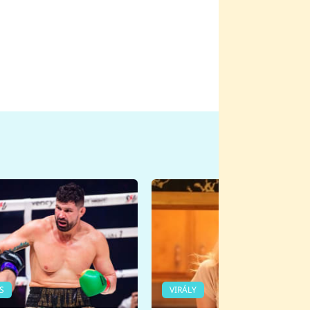
S
VIRÁLY