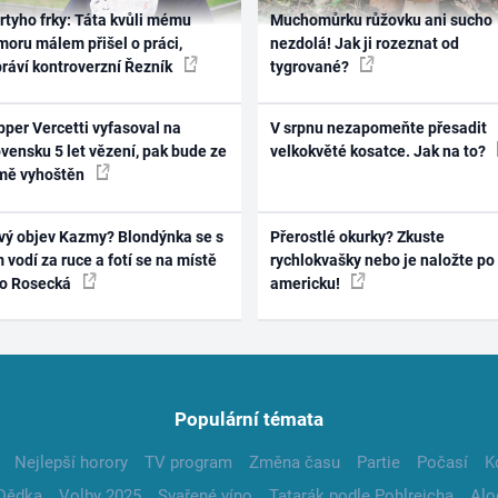
rtyho frky: Táta kvůli mému
Muchomůrku růžovku ani sucho
oru málem přišel o práci,
nezdolá! Jak ji rozeznat od
práví kontroverzní Řezník
tygrované?
per Vercetti vyfasoval na
V srpnu nezapomeňte přesadit
vensku 5 let vězení, pak bude ze
velkokvěté kosatce. Jak na to?
mě vyhoštěn
vý objev Kazmy? Blondýnka se s
Přerostlé okurky? Zkuste
 vodí za ruce a fotí se na místě
rychlokvašky nebo je naložte po
ko Rosecká
americku!
Populární témata
Nejlepší horory
TV program
Změna času
Partie
Počasí
K
Dědka
Volby 2025
Svařené víno
Tatarák podle Pohlreicha
Alo