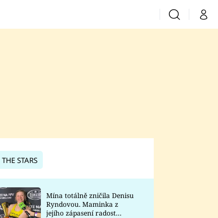
Vyhledávání
Můj 
Prima+
CNN Prima News
Prima Fresh
Prima Living
Prima Zoom
 THE STARS
Prima Lajk
Mína totálně zničila Denisu
Ryndovou. Maminka z
Sledujte nás
jejího zápasení radost