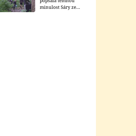
popsala temnou
minulost Sáry ze
seriálu Zákony vlka