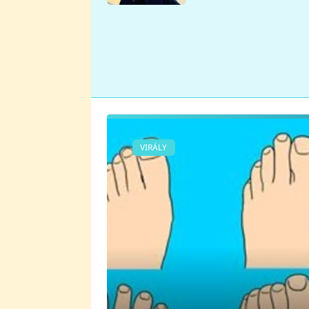
se v Plzni stalo
VIRÁLY