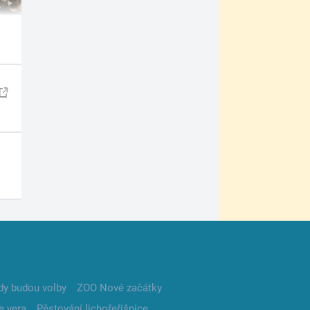
dy budou volby
ZOO Nové začátky
e vera
Pěstování lichořeřišnice