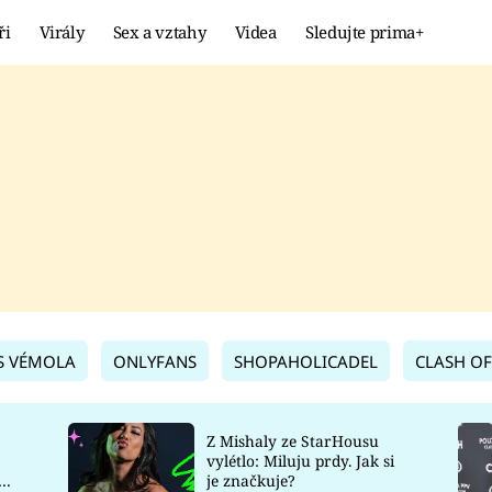
ři
Virály
Sex a vztahy
Videa
Sledujte prima+
Showbyznys
Extrém
VIRÁLY
KURIOZITY
VIDEA
KVÍZY
S VÉMOLA
ONLYFANS
SHOPAHOLICADEL
CLASH OF
Z Mishaly ze StarHousu
vylétlo: Miluju prdy. Jak si
co
je značkuje?