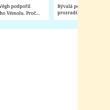
Bývalá pornoherečka
prozradila, co ji šokova
ho Vémolu. Proč
natáčení Euforie. Vážně
ji zápasit s ním než
bylo drsnější než hanba
 Kinclem?
filmy?