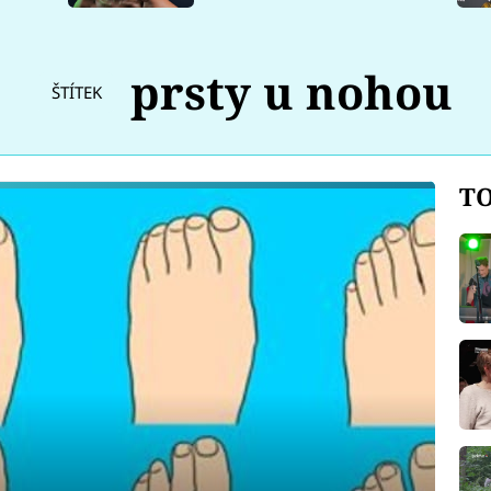
prsty u nohou
ŠTÍTEK
TO