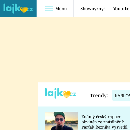
Menu
Showbyznys
Youtube
Youtuberky
Youtubeři
SHOPAHOLICADEL
FATTYPILLOW
ANNA ŠULC
FREESCOOT
SUGAR DENNY
ADAM KAJUMI
LADUŠKA
TADEÁŠ KUBĚNKA
DOMINIKA
DATEL
Trendy:
KARLO
MYSLIVCOVÁ
Známý český rapper
obviněn ze znásilnění:
Parťák Řezníka vysvětlil, 