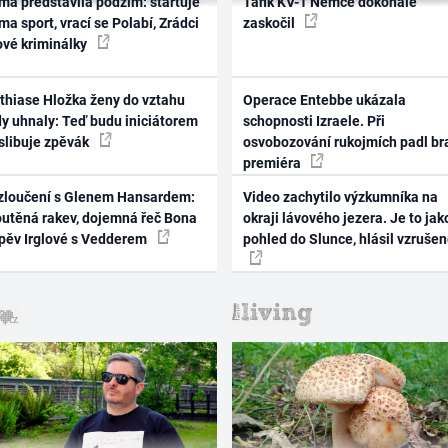
ma představila podzim: startuje
Tank KV-1 Němce dokonale
ma sport, vrací se Polabí, Zrádci
zaskočil
ové kriminálky
thiase Hložka ženy do vztahu
Operace Entebbe ukázala
dy uhnaly: Teď budu iniciátorem
schopnosti Izraele. Při
 slibuje zpěvák
osvobozování rukojmích padl br
premiéra
zloučení s Glenem Hansardem:
Video zachytilo výzkumníka na
outěná rakev, dojemná řeč Bona
okraji lávového jezera. Je to jak
zpěv Irglové s Vedderem
pohled do Slunce, hlásil vzruše