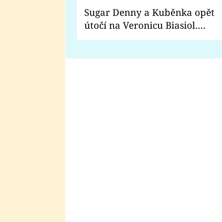
Sugar Denny a Kuběnka opět
útočí na Veronicu Biasiol.
Proč je podle nich falešná a
lže o své nevěře?