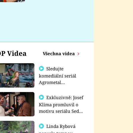
nemá
P Videa
Všechna videa
Sledujte
komediální seriál
Agrometal
exkluzivně na
prima+
Exkluzivně: Josef
Klíma promluvil o
motivu seriálu Sedm
schodů k moci
Linda Rybová