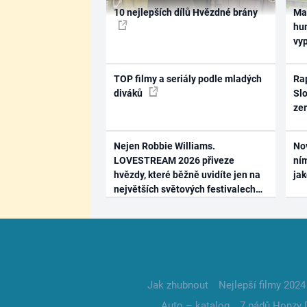
10 nejlepších dílů Hvězdné brány
Ma
hum
vy
TOP filmy a seriály podle mladých
Rap
diváků
Slo
ze
Nejen Robbie Williams.
No
LOVESTREAM 2026 přiveze
ním
hvězdy, které běžně uvidíte jen na
ja
největších světových festivalech
Jak zhubnout
Nejlepší filmy 2024
Auto – katalog
7 pádů Honzy 