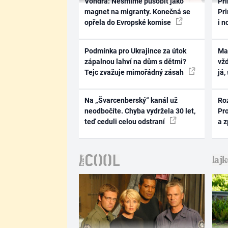
Vondra: Nesmíme působit jako
Pri
magnet na migranty. Konečná se
Pri
opřela do Evropské komise
i n
Podmínka pro Ukrajince za útok
Ma
zápalnou lahví na dům s dětmi?
vž
Tejc zvažuje mimořádný zásah
já,
Na „Švarcenberský“ kanál už
Ro
neodbočíte. Chyba vydržela 30 let,
Pr
teď ceduli celou odstraní
a 