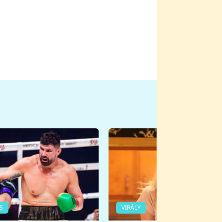
S
VIRÁLY