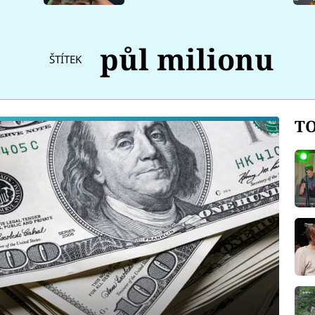
půl milionu
ŠTÍTEK
TO