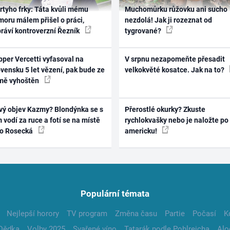
rtyho frky: Táta kvůli mému
Muchomůrku růžovku ani sucho
oru málem přišel o práci,
nezdolá! Jak ji rozeznat od
práví kontroverzní Řezník
tygrované?
per Vercetti vyfasoval na
V srpnu nezapomeňte přesadit
vensku 5 let vězení, pak bude ze
velkokvěté kosatce. Jak na to?
mě vyhoštěn
vý objev Kazmy? Blondýnka se s
Přerostlé okurky? Zkuste
 vodí za ruce a fotí se na místě
rychlokvašky nebo je naložte po
ko Rosecká
americku!
Populární témata
Nejlepší horory
TV program
Změna času
Partie
Počasí
K
Dědka
Volby 2025
Svařené víno
Tatarák podle Pohlreicha
Alo