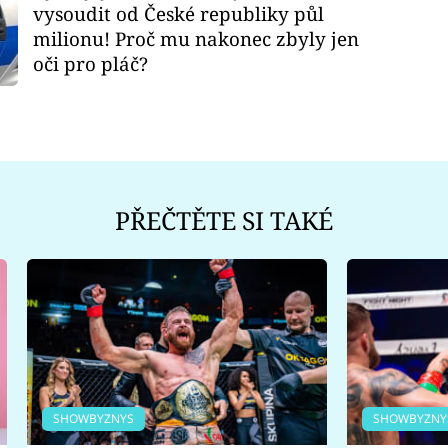
vysoudit od České republiky půl
milionu! Proč mu nakonec zbyly jen
oči pro pláč?
PŘEČTĚTE SI TAKÉ
SHOWBYZNYS
SHOWBYZNY