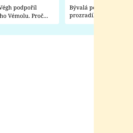
Bývalá pornoherečka
prozradila, co ji šokova
ho Vémolu. Proč
natáčení Euforie. Vážně
ji zápasit s ním než
bylo drsnější než hanba
 Kinclem?
filmy?