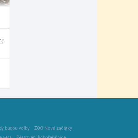
dy budou volby
ZOO Nové začátky
e vera
Pěstování lichořeřišnice