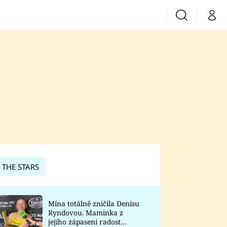
Vyhledávání
Můj 
Prima+
CNN Prima News
Prima Fresh
Prima Living
Prima Zoom
 THE STARS
Prima Lajk
Mína totálně zničila Denisu
Ryndovou. Maminka z
Sledujte nás
jejího zápasení radost