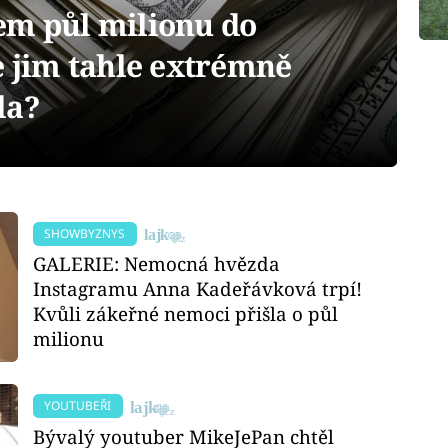
em půl milionu do
e jim tahle extrémně
la?
SHOWBYZNYS
GALERIE: Nemocná hvězda
Instagramu Anna Kadeřávková trpí!
Kvůli zákeřné nemoci přišla o půl
milionu
YOUTUBEŘI
Bývalý youtuber MikeJePan chtěl