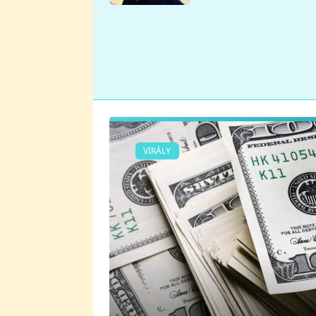
se v Plzni stalo
VIRÁLY