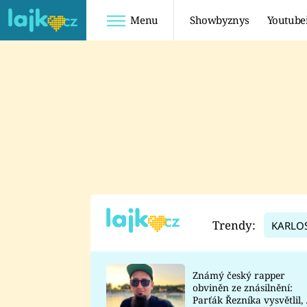
Menu
Showbyznys
Youtube
Youtuberky
Youtubeři
SHOPAHOLICADEL
FATTYPILLOW
ANNA ŠULC
FREESCOOT
SUGAR DENNY
ADAM KAJUMI
LADUŠKA
TADEÁŠ KUBĚNKA
DOMINIKA
DATEL
Trendy:
KARLO
MYSLIVCOVÁ
Známý český rapper
obviněn ze znásilnění:
Parťák Řezníka vysvětlil, 