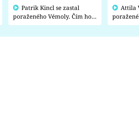
Patrik Kincl se zastal
Attila Végh podpořil
poraženého Vémoly. Čím ho
poražené
fanoušci naštvali?
chce radě
s vítězem