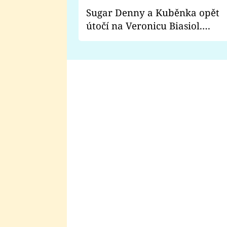
Sugar Denny a Kuběnka opět
útočí na Veronicu Biasiol.
Proč je podle nich falešná a
lže o své nevěře?