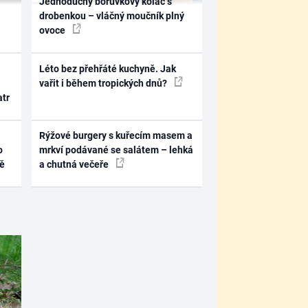
Jednoduchý borůvkový koláč s
drobenkou – vláčný moučník plný
ovoce
Léto bez přehřáté kuchyně. Jak
vařit i během tropických dnů?
atr
Rýžové burgery s kuřecím masem a
o
mrkví podávané se salátem – lehká
ně
a chutná večeře