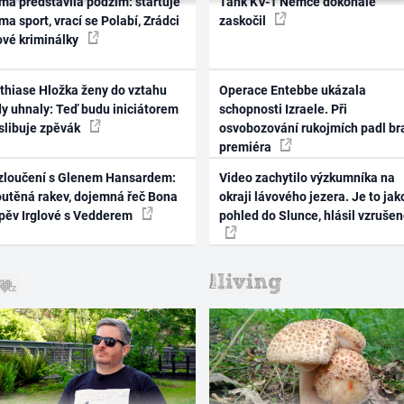
ma představila podzim: startuje
Tank KV-1 Němce dokonale
ma sport, vrací se Polabí, Zrádci
zaskočil
ové kriminálky
thiase Hložka ženy do vztahu
Operace Entebbe ukázala
dy uhnaly: Teď budu iniciátorem
schopnosti Izraele. Při
 slibuje zpěvák
osvobozování rukojmích padl br
premiéra
zloučení s Glenem Hansardem:
Video zachytilo výzkumníka na
outěná rakev, dojemná řeč Bona
okraji lávového jezera. Je to jak
zpěv Irglové s Vedderem
pohled do Slunce, hlásil vzruše