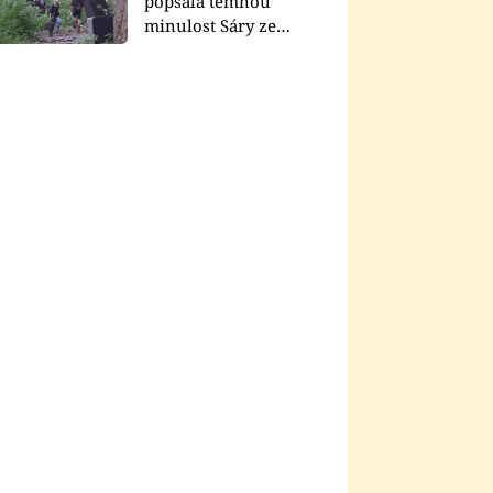
popsala temnou
minulost Sáry ze
seriálu Zákony vlka