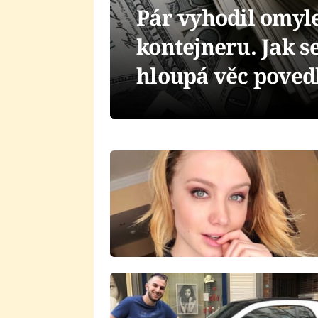
Pár vyhodil omyl
kontejneru. Jak s
hloupá věc poved