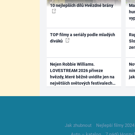
10 nejlepších dílů Hvězdné brány
Ma
hum
vy
TOP filmy a seriály podle mladých
Rap
diváků
Slo
ze
Nejen Robbie Williams.
No
LOVESTREAM 2026 přiveze
ním
hvězdy, které běžně uvidíte jen na
ja
největších světových festivalech
Jak zhubnout
Nejlepší filmy 2024
Auto – katalog
7 pádů Honzy 