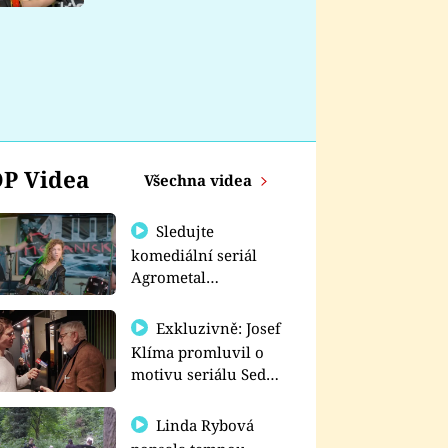
nemá
P Videa
Všechna videa
Sledujte
komediální seriál
Agrometal
exkluzivně na
prima+
Exkluzivně: Josef
Klíma promluvil o
motivu seriálu Sedm
schodů k moci
Linda Rybová