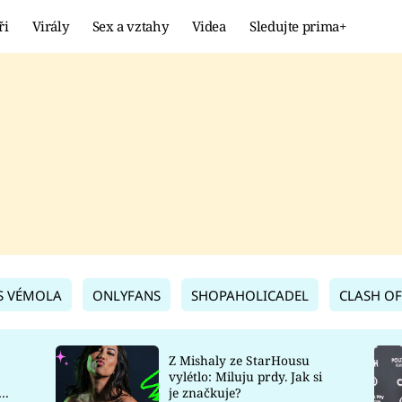
ři
Virály
Sex a vztahy
Videa
Sledujte prima+
Showbyznys
Extrém
VIRÁLY
KURIOZITY
VIDEA
KVÍZY
S VÉMOLA
ONLYFANS
SHOPAHOLICADEL
CLASH OF
Z Mishaly ze StarHousu
vylétlo: Miluju prdy. Jak si
co
je značkuje?