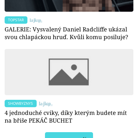
TOPSTAR
GALERIE: Vysvalený Daniel Radcliffe ukázal
svou chlapáckou hruď. Kvůli komu posiluje?
SHOWBYZNYS
4 jednoduché cviky, díky kterým budete mít
na břiše PEKÁČ BUCHET