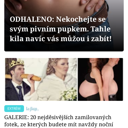
Sex a vztahy
Videa
ODHALENO: Nekochejte se
svým pivním pupkem. Tahle
Sledujte prima+
kila navíc vás můžou i zabít!
Přihlášení
Sledujte nás
EXTRÉM
GALERIE: 20 nejděsivějších zamilovaných
fotek, ze kterých budete mít navždy noční