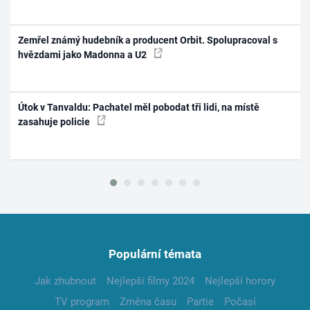
Zemřel známý hudebník a producent Orbit. Spolupracoval s
hvězdami jako Madonna a U2
Útok v Tanvaldu: Pachatel měl pobodat tři lidi, na místě
zasahuje policie
Populární témata
Jak zhubnout
Nejlepší filmy 2024
Nejlepší horory
TV program
Změna času
Partie
Počasí