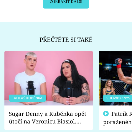
ZOBRAZIT DALŠÍ
PŘEČTĚTE SI TAKÉ
TADEÁŠ KUBĚNKA
SHOWBYZNYS
Sugar Denny a Kuběnka opět
Patrik Kincl se zastal
útočí na Veronicu Biasiol.
poraženéh
Proč je podle nich falešná a
fanoušci n