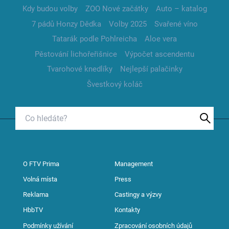
Kdy budou volby
ZOO Nové začátky
Auto – katalog
7 pádů Honzy Dědka
Volby 2025
Svařené víno
Tatarák podle Pohlreicha
Aloe vera
Pěstování lichořeřišnice
Výpočet ascendentu
Tvarohové knedlíky
Nejlepší palačinky
Švestkový koláč
O FTV Prima
Management
Volná místa
Press
Reklama
Castingy a výzvy
HbbTV
Kontakty
Podmínky užívání
Zpracování osobních údajů