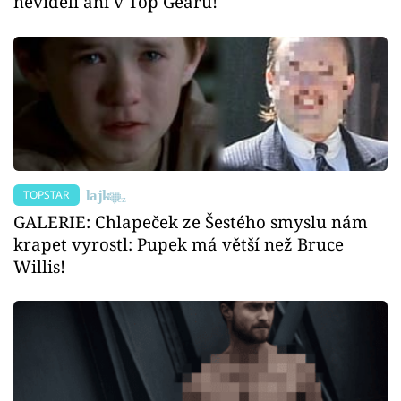
neviděli ani v Top Gearu!
TOPSTAR
GALERIE: Chlapeček ze Šestého smyslu nám
krapet vyrostl: Pupek má větší než Bruce
Willis!