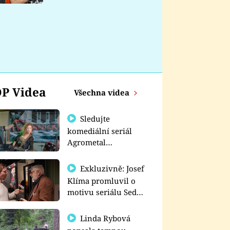
nemá
P Videa
Všechna videa
Sledujte
komediální seriál
Agrometal
exkluzivně na
prima+
Exkluzivně: Josef
Klíma promluvil o
motivu seriálu Sedm
schodů k moci
Linda Rybová