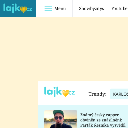
Menu
Showbyznys
Youtube
Youtuberky
Youtubeři
SHOPAHOLICADEL
FATTYPILLOW
ANNA ŠULC
FREESCOOT
SUGAR DENNY
ADAM KAJUMI
LADUŠKA
TADEÁŠ KUBĚNKA
DOMINIKA
DATEL
Trendy:
KARLO
MYSLIVCOVÁ
Známý český rapper
obviněn ze znásilnění:
Parťák Řezníka vysvětlil, 