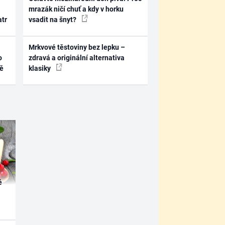
mrazák ničí chuť a kdy v horku
atr
vsadit na šnyt?
Mrkvové těstoviny bez lepku –
o
zdravá a originální alternativa
ně
klasiky
é