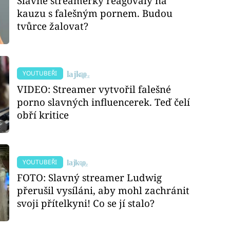
Slavné streamerky reagovaly na
kauzu s falešným pornem. Budou
tvůrce žalovat?
YOUTUBEŘI
VIDEO: Streamer vytvořil falešné
porno slavných influencerek. Teď čelí
obří kritice
YOUTUBEŘI
FOTO: Slavný streamer Ludwig
přerušil vysíláni, aby mohl zachránit
svoji přítelkyni! Co se jí stalo?