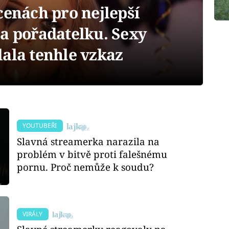
cenách pro nejlepší
a pořadatelku. Sexy
ala tenhle vzkaz
YOUTUBEŘI
Slavná streamerka narazila na
problém v bitvě proti falešnému
pornu. Proč nemůže k soudu?
VIRÁLY