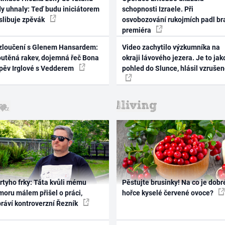
dy uhnaly: Teď budu iniciátorem
schopnosti Izraele. Při
 slibuje zpěvák
osvobozování rukojmích padl br
premiéra
zloučení s Glenem Hansardem:
Video zachytilo výzkumníka na
outěná rakev, dojemná řeč Bona
okraji lávového jezera. Je to jak
zpěv Irglové s Vedderem
pohled do Slunce, hlásil vzruše
rtyho frky: Táta kvůli mému
Pěstujte brusinky! Na co je dobr
oru málem přišel o práci,
hořce kyselé červené ovoce?
práví kontroverzní Řezník