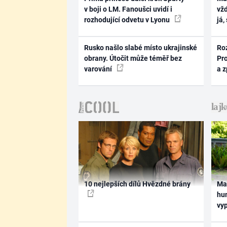
v boji o LM. Fanoušci uvidí i
vž
rozhodující odvetu v Lyonu
já,
Rusko našlo slabé místo ukrajinské
Ro
obrany. Útočit může téměř bez
Pr
varování
a 
10 nejlepších dílů Hvězdné brány
Ma
hum
vy