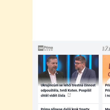
Ukrajincům se lehčí trestná činnost
Pri
odpouštěla, tvrdí Koten. Pospíšil
Pri
chtěl vidět čísla
i n
Prima přinese další krok Sparty
Ma