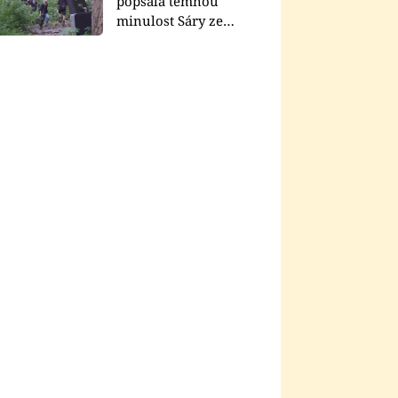
popsala temnou
minulost Sáry ze
seriálu Zákony vlka