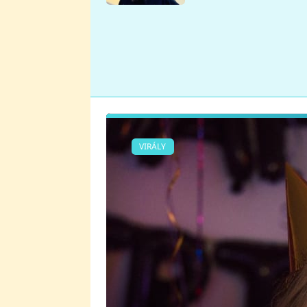
se v Plzni stalo
VIRÁLY