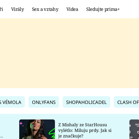
ři
Virály
Sex a vztahy
Videa
Sledujte prima+
Showbyznys
Extrém
VIRÁLY
KURIOZITY
VIDEA
KVÍZY
S VÉMOLA
ONLYFANS
SHOPAHOLICADEL
CLASH OF
Z Mishaly ze StarHousu
vylétlo: Miluju prdy. Jak si
co
je značkuje?