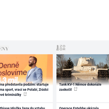
ma představila podzim: startuje
Tank KV-1 Němce dokonale
ma sport, vrací se Polabí, Zrádci
zaskočil
ové kriminálky
thiase Hložka ženy do vztahu
Operace Entebbe ukázala