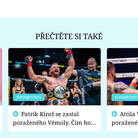
PŘEČTĚTE SI TAKÉ
SHOWBYZNYS
SHOWBYZNY
Patrik Kincl se zastal
Attila Végh podpořil
poraženého Vémoly. Čím ho
poražené
fanoušci naštvali?
chce radě