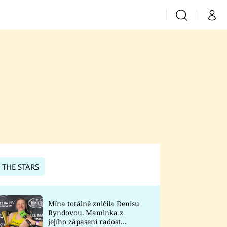
Vyhledávání
Můj 
Prima+
CNN Prima News
Prima Fresh
Prima Living
Prima Zoom
 THE STARS
Prima Lajk
Mína totálně zničila Denisu
Ryndovou. Maminka z
Sledujte nás
jejího zápasení radost