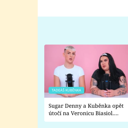
TADEÁŠ KUBĚNKA
Sugar Denny a Kuběnka opět
útočí na Veronicu Biasiol.
Proč je podle nich falešná a
lže o své nevěře?