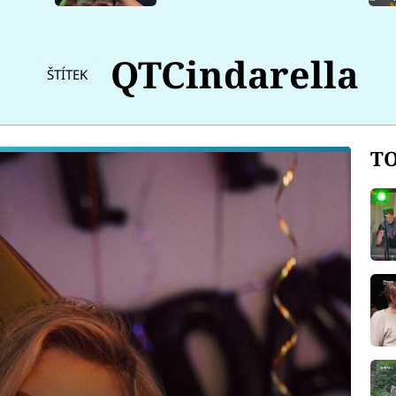
QTCindarella
ŠTÍTEK
TO