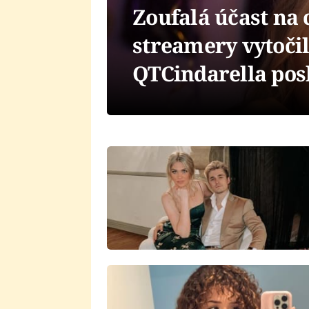
Zoufalá účast na 
streamery vytočil
QTCindarella posl