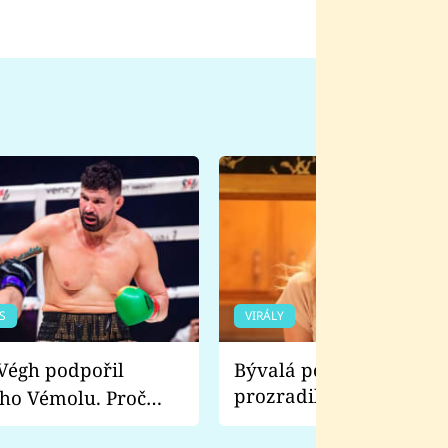
S
VIRÁLY
Bývalá pornoherečka
prozradila, co ji šokova
ho Vémolu. Proč
natáčení Euforie. Vážně
ji zápasit s ním než
bylo drsnější než hanba