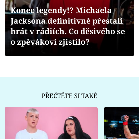
Sex a vztahy
Konec legendy!? Michaela
Videa
Jacksona definitivně přestali
hrát v rádiích. Co děsivého se
Sledujte prima+
o zpěvákovi zjistilo?
Přihlášení
Sledujte nás
PŘEČTĚTE SI TAKÉ