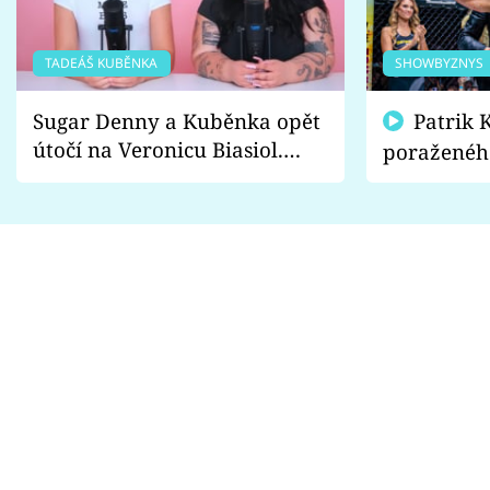
TADEÁŠ KUBĚNKA
SHOWBYZNYS
Sugar Denny a Kuběnka opět
Patrik Kincl se zastal
útočí na Veronicu Biasiol.
poraženéh
Proč je podle nich falešná a
fanoušci n
lže o své nevěře?