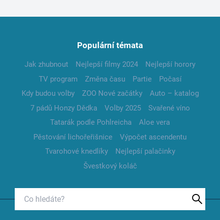
Populární témata
Jak zhubnout
Nejlepší filmy 2024
Nejlepší horory
TV program
Změna času
Partie
Počasí
Kdy budou volby
ZOO Nové začátky
Auto – katalog
7 pádů Honzy Dědka
Volby 2025
Svařené víno
Tatarák podle Pohlreicha
Aloe vera
Pěstování lichořeřišnice
Výpočet ascendentu
Tvarohové knedlíky
Nejlepší palačinky
Švestkový koláč