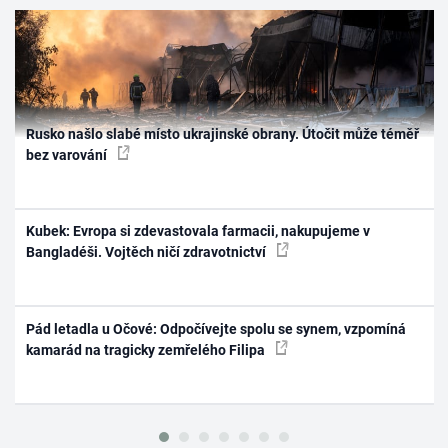
Rusko našlo slabé místo ukrajinské obrany. Útočit může téměř
bez varování
Kubek: Evropa si zdevastovala farmacii, nakupujeme v
Bangladéši. Vojtěch ničí zdravotnictví
Pád letadla u Očové: Odpočívejte spolu se synem, vzpomíná
kamarád na tragicky zemřelého Filipa