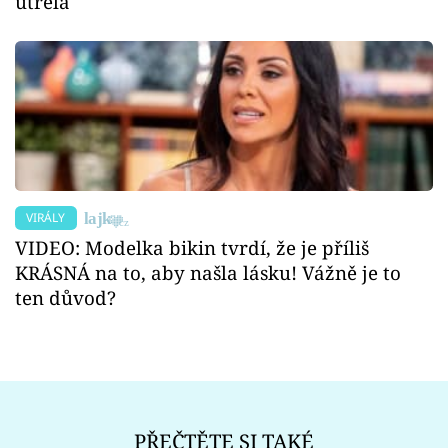
utřela
VIRÁLY
VIDEO: Modelka bikin tvrdí, že je příliš
KRÁSNÁ na to, aby našla lásku! Vážně je to
ten důvod?
PŘEČTĚTE SI TAKÉ