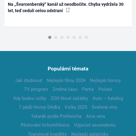
Na „Švarcenberský“ kanál už neodbočíte. Chyba vydržela 30
let, teď ceduli celou odstraní
Populární témata
Jak zhubnout
Nejlepší filmy 2024
Nejlepší horory
TV program
Změna času
Partie
Počasí
Kdy budou volby
ZOO Nové začátky
Auto – katalog
7 pádů Honzy Dědka
Volby 2025
Svařené víno
Tatarák podle Pohlreicha
Aloe vera
Pěstování lichořeřišnice
Výpočet ascendentu
Tvarohové knedlíky
Nejlepší palačinky