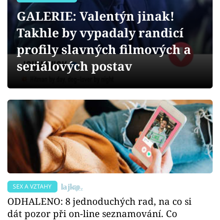
Sex a vztahy
GALERIE: Valentýn jinak!
Videa
Takhle by vypadaly randicí
profily slavných filmových a
Sledujte prima+
seriálových postav
Přihlášení
Sledujte nás
SEX A VZTAHY
ODHALENO: 8 jednoduchých rad, na co si
dát pozor při on-line seznamování. Co