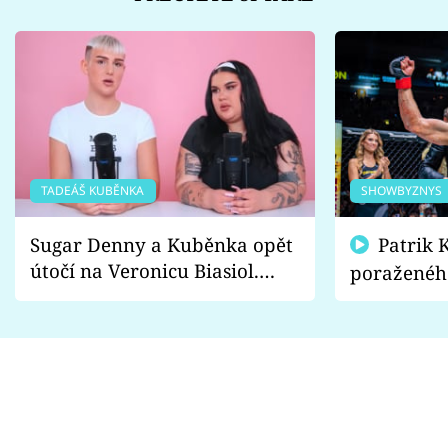
TADEÁŠ KUBĚNKA
SHOWBYZNYS
Sugar Denny a Kuběnka opět
Patrik Kincl se zastal
útočí na Veronicu Biasiol.
poraženéh
Proč je podle nich falešná a
fanoušci n
lže o své nevěře?