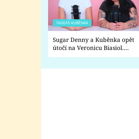
TADEÁŠ KUBĚNKA
Sugar Denny a Kuběnka opět
útočí na Veronicu Biasiol.
Proč je podle nich falešná a
lže o své nevěře?