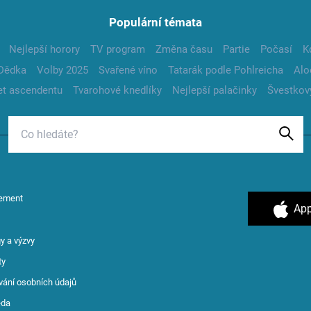
Populární témata
Nejlepší horory
TV program
Změna času
Partie
Počasí
K
Dědka
Volby 2025
Svařené víno
Tatarák podle Pohlreicha
Alo
t ascendentu
Tvarohové knedlíky
Nejlepší palačinky
Švestkov
ement
App
y a výzvy
ty
vání osobních údajů
ěda