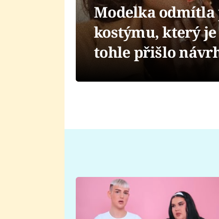
Modelka odmítla 
kostýmu, který je 
tohle přišlo náv