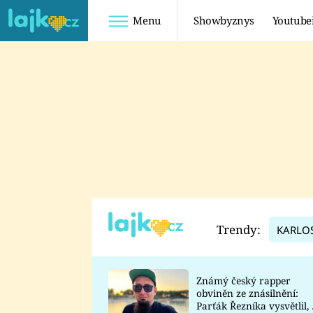
Menu
Showbyznys
Youtube
Youtuberky
Youtubeři
SHOPAHOLICADEL
FATTYPILLOW
ANNA ŠULC
FREESCOOT
SUGAR DENNY
ADAM KAJUMI
LADUŠKA
TADEÁŠ KUBĚNKA
DOMINIKA
DATEL
Trendy:
KARLO
MYSLIVCOVÁ
Známý český rapper
obviněn ze znásilnění:
Parťák Řezníka vysvětlil, 