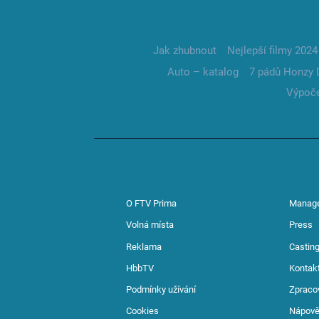
Jak zhubnout
Nejlepší filmy 2024
Auto – katalog
7 pádů Honzy 
Výpoče
O FTV Prima
Manag
Volná místa
Press
Reklama
Casting
HbbTV
Kontak
Podmínky užívání
Zpraco
Cookies
Nápov