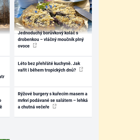
Jednoduchý borůvkový koláč s
drobenkou – vláčný moučník plný
ovoce
Léto bez přehřáté kuchyně. Jak
vařit i během tropických dnů?
atr
Rýžové burgery s kuřecím masem a
o
mrkví podávané se salátem – lehká
ně
a chutná večeře