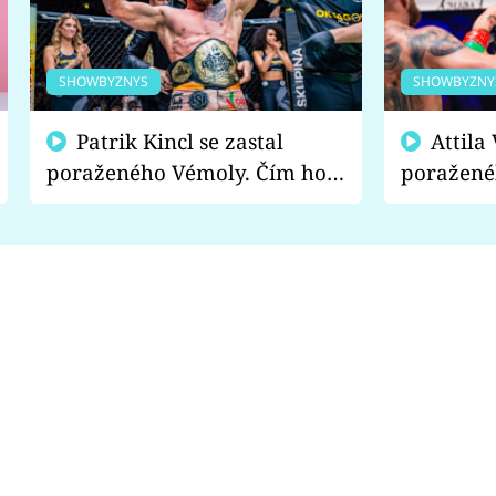
SHOWBYZNYS
SHOWBYZNY
Patrik Kincl se zastal
Attila Végh podpořil
poraženého Vémoly. Čím ho
poražené
fanoušci naštvali?
chce radě
s vítězem