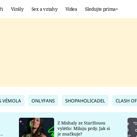
ři
Virály
Sex a vztahy
Videa
Sledujte prima+
Showbyznys
Extrém
VIRÁLY
KURIOZITY
VIDEA
KVÍZY
S VÉMOLA
ONLYFANS
SHOPAHOLICADEL
CLASH OF
Z Mishaly ze StarHousu
vylétlo: Miluju prdy. Jak si
co
je značkuje?