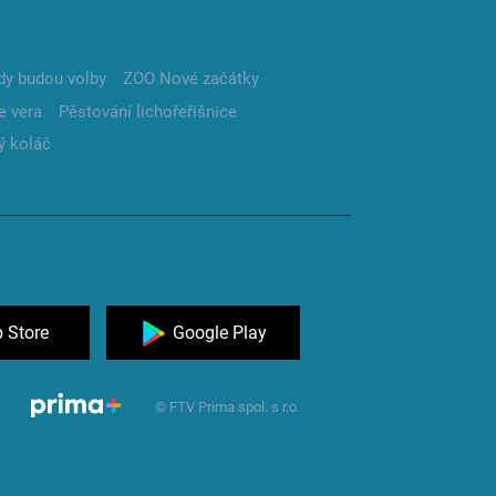
dy budou volby
ZOO Nové začátky
e vera
Pěstování lichořeřišnice
ý koláč
 Store
Google Play
© FTV Prima spol. s r.o.