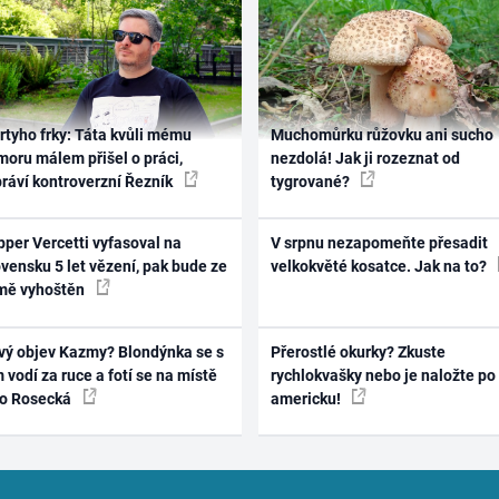
rtyho frky: Táta kvůli mému
Muchomůrku růžovku ani sucho
oru málem přišel o práci,
nezdolá! Jak ji rozeznat od
práví kontroverzní Řezník
tygrované?
per Vercetti vyfasoval na
V srpnu nezapomeňte přesadit
vensku 5 let vězení, pak bude ze
velkokvěté kosatce. Jak na to?
mě vyhoštěn
vý objev Kazmy? Blondýnka se s
Přerostlé okurky? Zkuste
 vodí za ruce a fotí se na místě
rychlokvašky nebo je naložte po
ko Rosecká
americku!