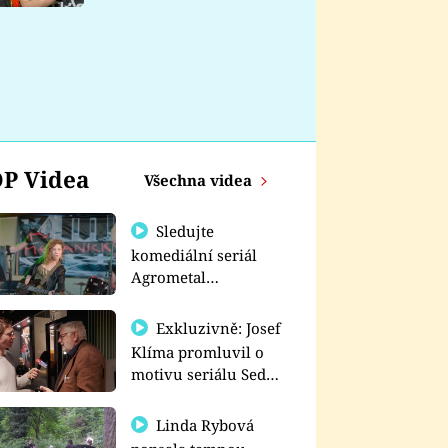
nemá
P Videa
Všechna videa
Sledujte
komediální seriál
Agrometal
exkluzivně na
prima+
Exkluzivně: Josef
Klíma promluvil o
motivu seriálu Sedm
schodů k moci
Linda Rybová