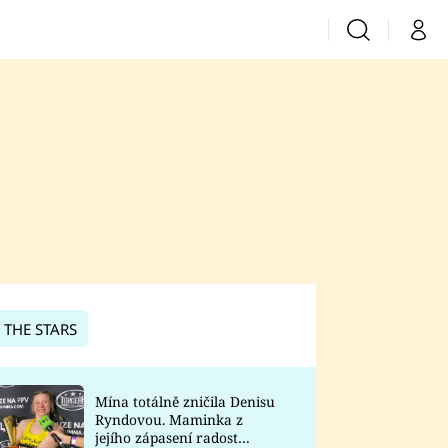
Vyhledávání
Můj 
Prima+
CNN Prima News
Prima Fresh
Prima Living
Prima Zoom
 THE STARS
Prima Lajk
Mína totálně zničila Denisu
Ryndovou. Maminka z
Sledujte nás
jejího zápasení radost