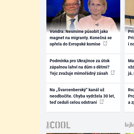
Vondra: Nesmíme působit jako
Pri
magnet na migranty. Konečná se
Pri
opřela do Evropské komise
i n
Podmínka pro Ukrajince za útok
Ma
zápalnou lahví na dům s dětmi?
vž
Tejc zvažuje mimořádný zásah
já,
Na „Švarcenberský“ kanál už
Ro
neodbočíte. Chyba vydržela 30 let,
Pr
teď ceduli celou odstraní
a 