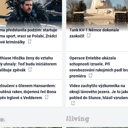
ma představila podzim: startuje
Tank KV-1 Němce dokonale
ma sport, vrací se Polabí, Zrádci
zaskočil
ové kriminálky
thiase Hložka ženy do vztahu
Operace Entebbe ukázala
dy uhnaly: Teď budu iniciátorem
schopnosti Izraele. Při
 slibuje zpěvák
osvobozování rukojmích padl br
premiéra
zloučení s Glenem Hansardem:
Video zachytilo výzkumníka na
outěná rakev, dojemná řeč Bona
okraji lávového jezera. Je to jak
zpěv Irglové s Vedderem
pohled do Slunce, hlásil vzruše