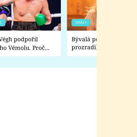
S
VIRÁLY
Bývalá pornoherečka
prozradila, co ji šokova
ho Vémolu. Proč
natáčení Euforie. Vážně
ji zápasit s ním než
bylo drsnější než hanba
 Kinclem?
filmy?