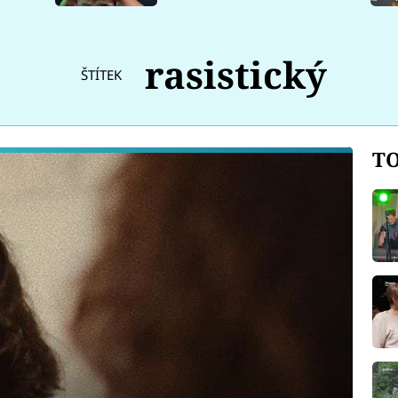
rasistický
ŠTÍTEK
TO