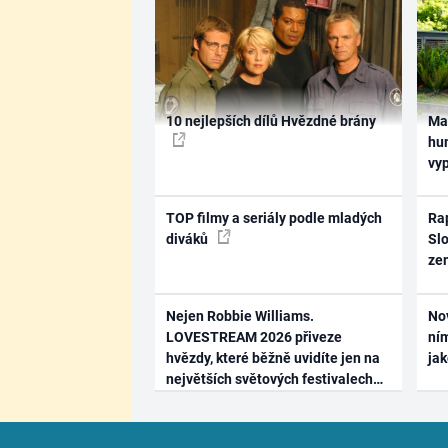
10 nejlepších dílů Hvězdné brány
Ma
hum
vy
TOP filmy a seriály podle mladých
Rap
diváků
Slo
ze
Nejen Robbie Williams.
No
LOVESTREAM 2026 přiveze
ním
hvězdy, které běžně uvidíte jen na
ja
největších světových festivalech