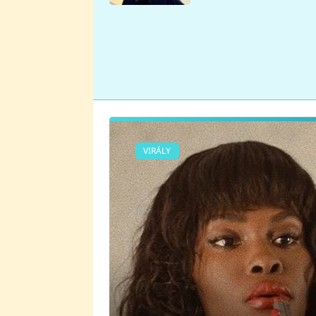
se v Plzni stalo
VIRÁLY