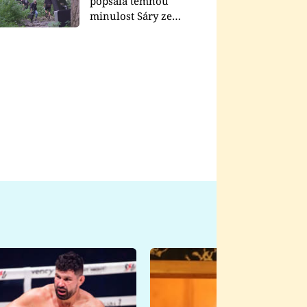
popsala temnou
minulost Sáry ze
seriálu Zákony vlka