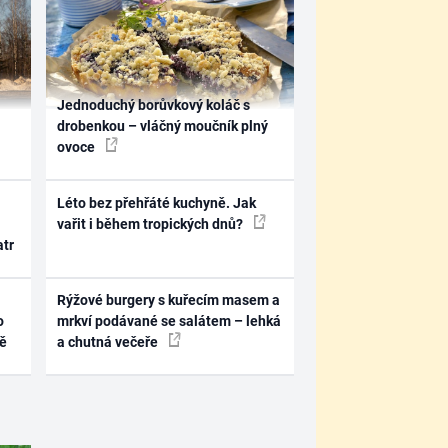
Jednoduchý borůvkový koláč s
drobenkou – vláčný moučník plný
ovoce
Léto bez přehřáté kuchyně. Jak
vařit i během tropických dnů?
atr
Rýžové burgery s kuřecím masem a
o
mrkví podávané se salátem – lehká
ně
a chutná večeře