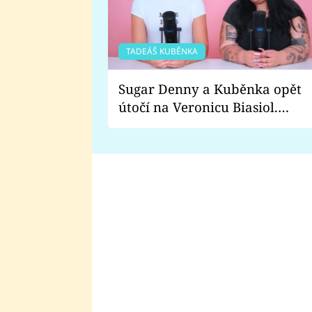
TADEÁŠ KUBĚNKA
Sugar Denny a Kuběnka opět
útočí na Veronicu Biasiol.
Proč je podle nich falešná a
lže o své nevěře?