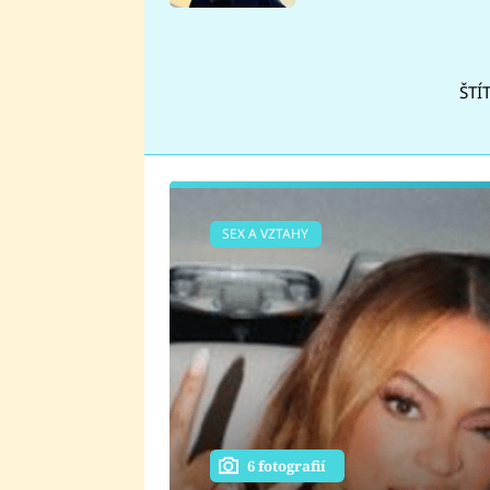
se v Plzni stalo
ŠTÍ
SEX A VZTAHY
6 fotografií