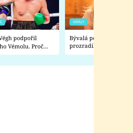
S
VIRÁLY
Bývalá pornoherečka
prozradila, co ji šokova
ho Vémolu. Proč
natáčení Euforie. Vážně
ji zápasit s ním než
bylo drsnější než hanba
 Kinclem?
filmy?