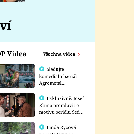
nemá
ví
P Videa
Všechna videa
Sledujte
komediální seriál
Agrometal
exkluzivně na
prima+
Exkluzivně: Josef
Klíma promluvil o
motivu seriálu Sedm
schodů k moci
Linda Rybová