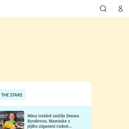
Vyhledávání
Můj 
Prima+
CNN Prima News
Prima Fresh
Prima Living
Prima Zoom
 THE STARS
Prima Lajk
Mína totálně zničila Denisu
Ryndovou. Maminka z
Sledujte nás
jejího zápasení radost