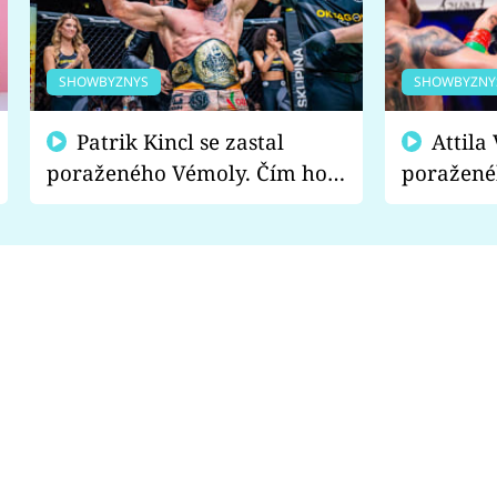
SHOWBYZNYS
SHOWBYZNY
Patrik Kincl se zastal
Attila Végh podpořil
poraženého Vémoly. Čím ho
poražené
fanoušci naštvali?
chce radě
s vítězem