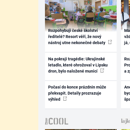
Rozpohybují české školství
Ma
ředitelé? Resort věří, že nový
vž
nástroj utne nekonečné debaty
já,
Na pokraji tragédie: Ukrajinské
Ro
letadlo, které ohrožoval v Lipsku
Pr
dron, bylo naložené municí
a 
Počasí do konce prázdnin může
Ane
překvapit. Detaily prozrazuje
byd
výhled
šp