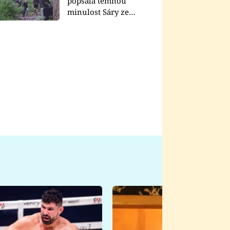
popsala temnou
minulost Sáry ze
seriálu Zákony vlka