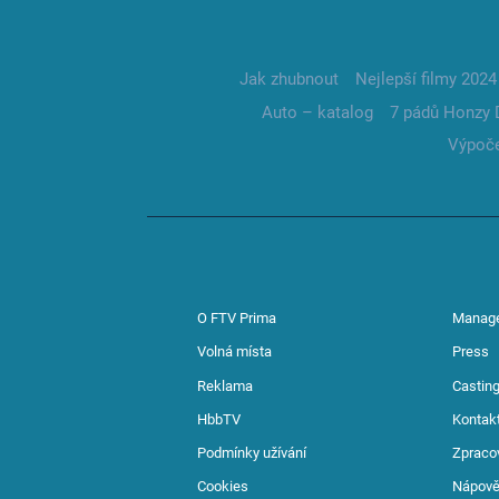
Jak zhubnout
Nejlepší filmy 2024
Auto – katalog
7 pádů Honzy 
Výpoče
O FTV Prima
Manag
Volná místa
Press
Reklama
Casting
HbbTV
Kontak
Podmínky užívání
Zpraco
Cookies
Nápov