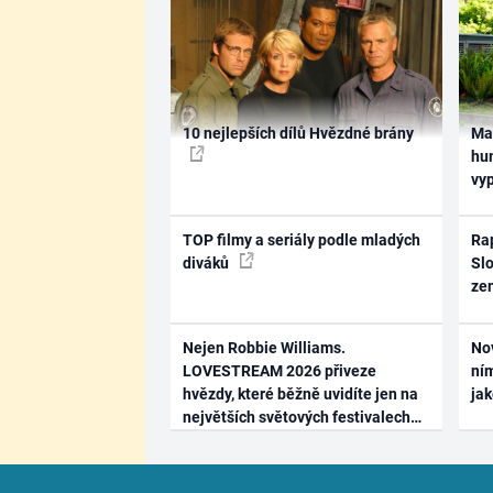
10 nejlepších dílů Hvězdné brány
Ma
hum
vy
TOP filmy a seriály podle mladých
Rap
diváků
Slo
ze
Nejen Robbie Williams.
No
LOVESTREAM 2026 přiveze
ním
hvězdy, které běžně uvidíte jen na
ja
největších světových festivalech