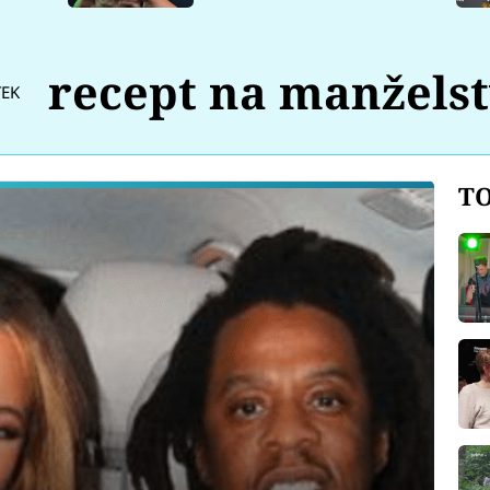
recept na manželst
TEK
TO