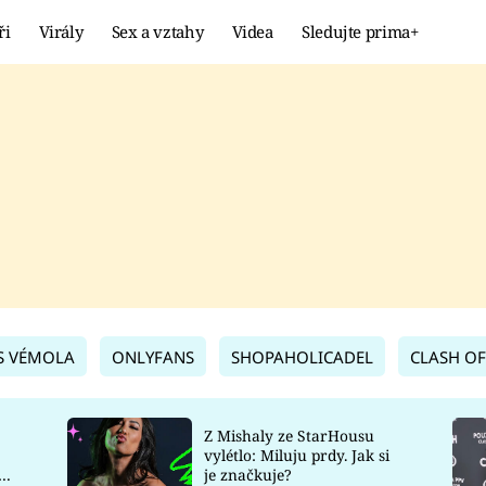
ři
Virály
Sex a vztahy
Videa
Sledujte prima+
Showbyznys
Extrém
VIRÁLY
KURIOZITY
VIDEA
KVÍZY
S VÉMOLA
ONLYFANS
SHOPAHOLICADEL
CLASH OF
Z Mishaly ze StarHousu
vylétlo: Miluju prdy. Jak si
co
je značkuje?