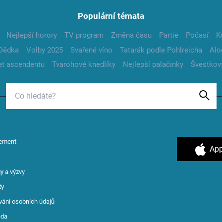
Populární témata
Nejlepší horory
TV program
Změna času
Partie
Počasí
K
Dědka
Volby 2025
Svařené víno
Tatarák podle Pohlreicha
Alo
t ascendentu
Tvarohové knedlíky
Nejlepší palačinky
Švestkov
ement
App
y a výzvy
ty
vání osobních údajů
ěda