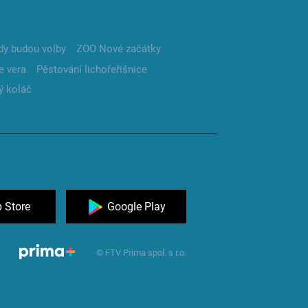
dy budou volby
ZOO Nové začátky
e vera
Pěstování lichořeřišnice
ý koláč
 Store
Google Play
© FTV Prima spol. s r.o.