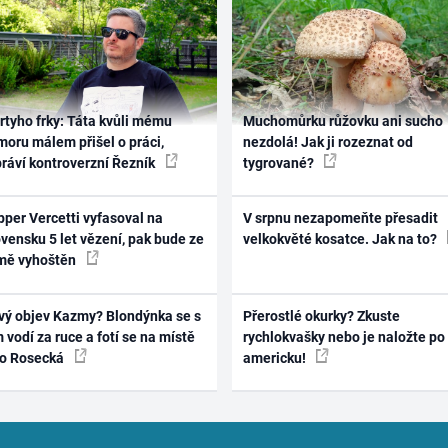
rtyho frky: Táta kvůli mému
Muchomůrku růžovku ani sucho
oru málem přišel o práci,
nezdolá! Jak ji rozeznat od
práví kontroverzní Řezník
tygrované?
per Vercetti vyfasoval na
V srpnu nezapomeňte přesadit
vensku 5 let vězení, pak bude ze
velkokvěté kosatce. Jak na to?
mě vyhoštěn
vý objev Kazmy? Blondýnka se s
Přerostlé okurky? Zkuste
 vodí za ruce a fotí se na místě
rychlokvašky nebo je naložte po
ko Rosecká
americku!