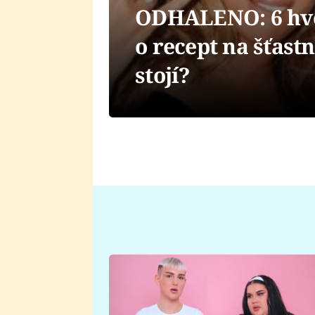
ODHALENO: 6 hvě
o recept na šťast
stojí?