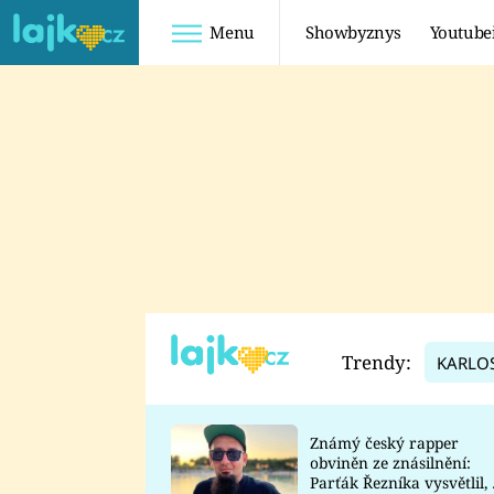
Menu
Showbyznys
Youtube
Youtuberky
Youtubeři
SHOPAHOLICADEL
FATTYPILLOW
ANNA ŠULC
FREESCOOT
SUGAR DENNY
ADAM KAJUMI
LADUŠKA
TADEÁŠ KUBĚNKA
DOMINIKA
DATEL
Trendy:
KARLO
MYSLIVCOVÁ
Známý český rapper
obviněn ze znásilnění:
Parťák Řezníka vysvětlil, 