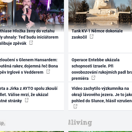
thiase Hložka ženy do vztahu
Tank KV-1 Němce dokonale
dy uhnaly: Teď budu iniciátorem
zaskočil
 slibuje zpěvák
zloučení s Glenem Hansardem:
Operace Entebbe ukázala
outěná rakev, dojemná řeč Bona
schopnosti Izraele. Při
zpěv Irglové s Vedderem
osvobozování rukojmích padl br
premiéra
ta a Jirka z AYTO spolu zkouší
Video zachytilo výzkumníka na
let. Válise mrzí, že ukázal
okraji lávového jezera. Je to jak
atné stránky
pohled do Slunce, hlásil vzruše