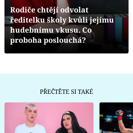
Sex a vztahy
Rodiče chtějí odvolat
Videa
ředitelku školy kvůli jejímu
hudebnímu vkusu. Co
Sledujte prima+
proboha poslouchá?
Přihlášení
Sledujte nás
PŘEČTĚTE SI TAKÉ