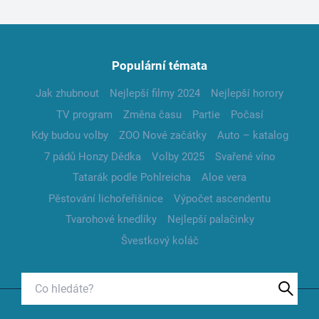
Populární témata
Jak zhubnout
Nejlepší filmy 2024
Nejlepší horory
TV program
Změna času
Partie
Počasí
Kdy budou volby
ZOO Nové začátky
Auto – katalog
7 pádů Honzy Dědka
Volby 2025
Svařené víno
Tatarák podle Pohlreicha
Aloe vera
Pěstování lichořeřišnice
Výpočet ascendentu
Tvarohové knedlíky
Nejlepší palačinky
Švestkový koláč