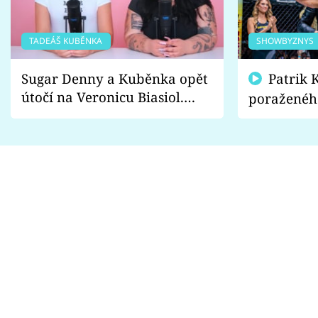
TADEÁŠ KUBĚNKA
SHOWBYZNYS
Sugar Denny a Kuběnka opět
Patrik Kincl se zastal
útočí na Veronicu Biasiol.
poraženéh
Proč je podle nich falešná a
fanoušci n
lže o své nevěře?