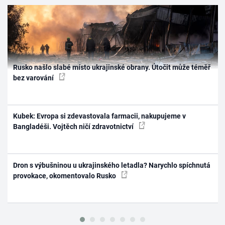
Rusko našlo slabé místo ukrajinské obrany. Útočit může téměř
bez varování
Kubek: Evropa si zdevastovala farmacii, nakupujeme v
Bangladéši. Vojtěch ničí zdravotnictví
Dron s výbušninou u ukrajinského letadla? Narychlo spíchnutá
provokace, okomentovalo Rusko