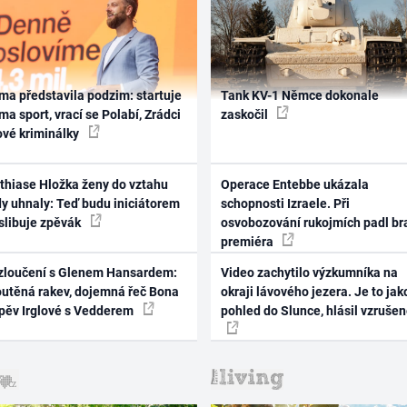
ma představila podzim: startuje
Tank KV-1 Němce dokonale
ma sport, vrací se Polabí, Zrádci
zaskočil
ové kriminálky
thiase Hložka ženy do vztahu
Operace Entebbe ukázala
dy uhnaly: Teď budu iniciátorem
schopnosti Izraele. Při
 slibuje zpěvák
osvobozování rukojmích padl br
premiéra
zloučení s Glenem Hansardem:
Video zachytilo výzkumníka na
outěná rakev, dojemná řeč Bona
okraji lávového jezera. Je to jak
zpěv Irglové s Vedderem
pohled do Slunce, hlásil vzruše