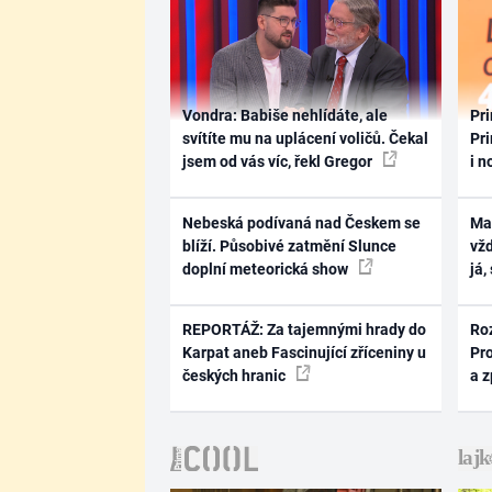
Vondra: Babiše nehlídáte, ale
Pri
svítíte mu na uplácení voličů. Čekal
Pri
jsem od vás víc, řekl Gregor
i n
Nebeská podívaná nad Českem se
Ma
blíží. Působivé zatmění Slunce
vž
doplní meteorická show
já,
REPORTÁŽ: Za tajemnými hrady do
Ro
Karpat aneb Fascinující zříceniny u
Pr
českých hranic
a 