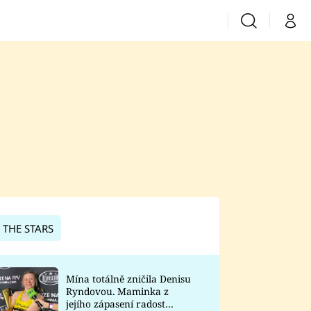
Vyhledávání
Můj 
Prima+
CNN Prima News
Prima Fresh
Prima Living
Prima Zoom
 THE STARS
Prima Lajk
Mína totálně zničila Denisu
Ryndovou. Maminka z
Sledujte nás
jejího zápasení radost