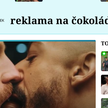
reklama na čokolá
TEK
TO