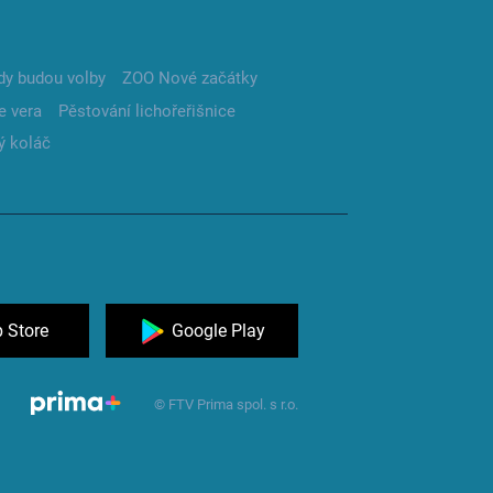
dy budou volby
ZOO Nové začátky
e vera
Pěstování lichořeřišnice
ý koláč
 Store
Google Play
© FTV Prima spol. s r.o.