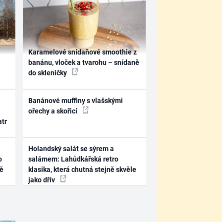
Karamelové snídaňové smoothie z
banánu, vloček a tvarohu – snídaně
do skleničky
Banánové muffiny s vlašskými
ořechy a skořicí
atr
Holandský salát se sýrem a
o
salámem: Lahůdkářská retro
ně
klasika, která chutná stejně skvěle
jako dřív