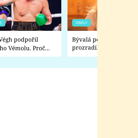
S
VIRÁLY
Bývalá pornoherečka
prozradila, co ji šokova
ho Vémolu. Proč
natáčení Euforie. Vážně
ji zápasit s ním než
bylo drsnější než hanba
 Kinclem?
filmy?