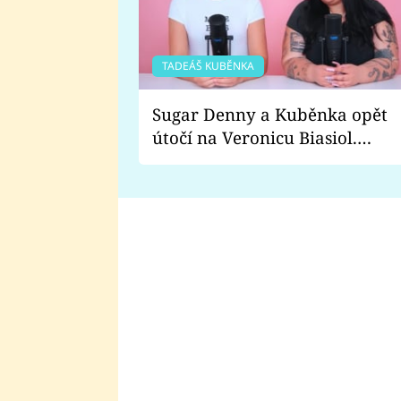
TADEÁŠ KUBĚNKA
Sugar Denny a Kuběnka opět
útočí na Veronicu Biasiol.
Proč je podle nich falešná a
lže o své nevěře?