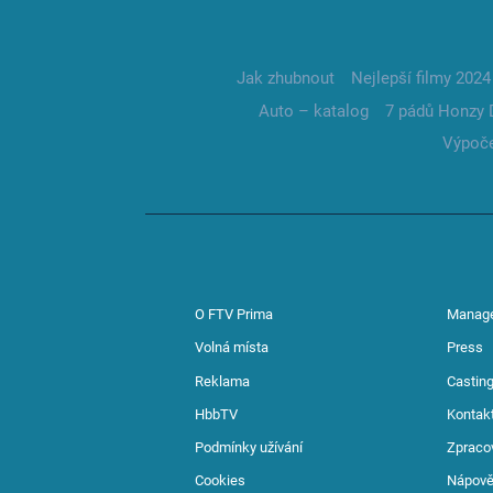
Jak zhubnout
Nejlepší filmy 2024
Auto – katalog
7 pádů Honzy 
Výpoče
O FTV Prima
Manag
Volná místa
Press
Reklama
Casting
HbbTV
Kontak
Podmínky užívání
Zpraco
Cookies
Nápov