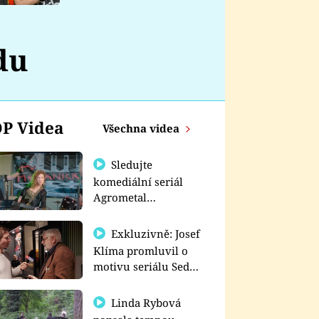
nemá
du
P Videa
Všechna videa
Sledujte
komediální seriál
Agrometal
exkluzivně na
prima+
Exkluzivně: Josef
Klíma promluvil o
motivu seriálu Sedm
schodů k moci
Linda Rybová