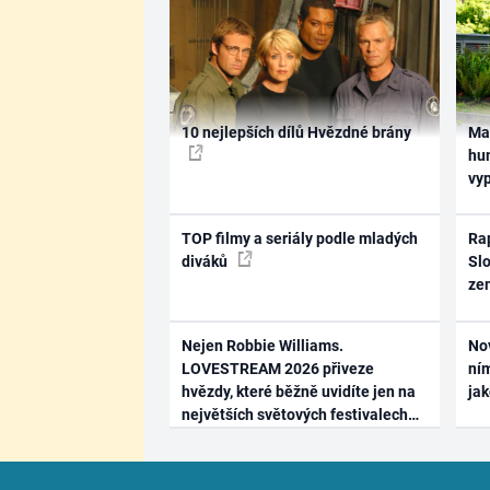
10 nejlepších dílů Hvězdné brány
Ma
hum
vy
TOP filmy a seriály podle mladých
Rap
diváků
Slo
ze
Nejen Robbie Williams.
No
LOVESTREAM 2026 přiveze
ním
hvězdy, které běžně uvidíte jen na
ja
největších světových festivalech