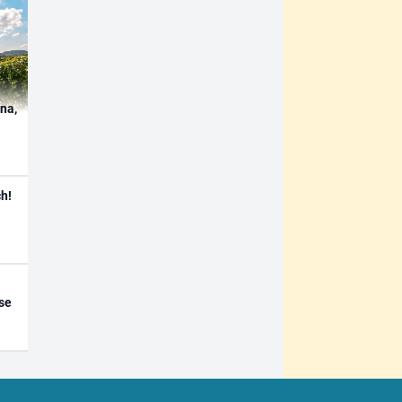
ína,
h!
se