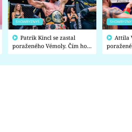
SHOWBYZNYS
SHOWBYZNY
Patrik Kincl se zastal
Attila Végh podpořil
poraženého Vémoly. Čím ho
poražené
fanoušci naštvali?
chce radě
s vítězem