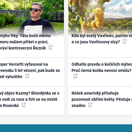
rtyho frky: Táta kvůli mému
Kdo byl svatý Vavřinec, patron v
oru málem přišel o práci,
a co jsou Vavřincovy slzy?
práví kontroverzní Řezník
per Vercetti vyfasoval na
Odhalte pravdu o kočičích mýtec
vensku 5 let vězení, pak bude ze
Proč černá kočka nenosí smůlu?
mě vyhoštěn
vý objev Kazmy? Blondýnka se s
Ibišek americký přitahuje
 vodí za ruce a fotí se na místě
pozornost obřími květy. Pěstuje 
ko Rosecká
snadno