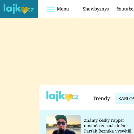
Menu
Showbyznys
Youtube
Youtuberky
Youtubeři
SHOPAHOLICADEL
FATTYPILLOW
ANNA ŠULC
FREESCOOT
SUGAR DENNY
ADAM KAJUMI
LADUŠKA
TADEÁŠ KUBĚNKA
DOMINIKA
DATEL
Trendy:
KARLO
MYSLIVCOVÁ
Známý český rapper
obviněn ze znásilnění:
Parťák Řezníka vysvětlil, 