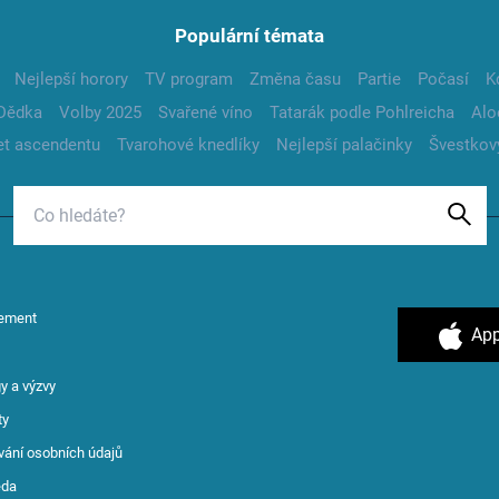
Populární témata
Nejlepší horory
TV program
Změna času
Partie
Počasí
K
Dědka
Volby 2025
Svařené víno
Tatarák podle Pohlreicha
Alo
t ascendentu
Tvarohové knedlíky
Nejlepší palačinky
Švestkov
ement
App
y a výzvy
ty
vání osobních údajů
ěda