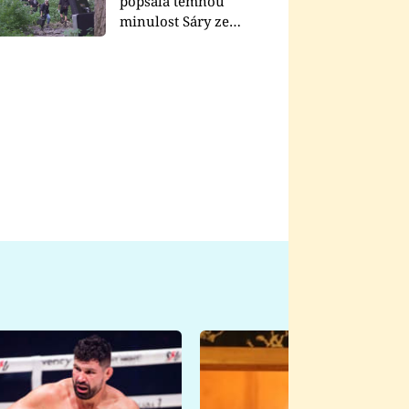
popsala temnou
minulost Sáry ze
seriálu Zákony vlka