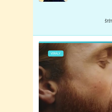
se v Plzni stalo
ŠTÍ
VIRÁLY