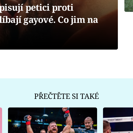
isují petici proti
líbají gayové. Co jim na
PŘEČTĚTE SI TAKÉ