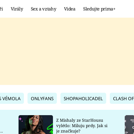
ři
Virály
Sex a vztahy
Videa
Sledujte prima+
Showbyznys
Extrém
VIRÁLY
KURIOZITY
VIDEA
KVÍZY
S VÉMOLA
ONLYFANS
SHOPAHOLICADEL
CLASH OF
Z Mishaly ze StarHousu
vylétlo: Miluju prdy. Jak si
co
je značkuje?