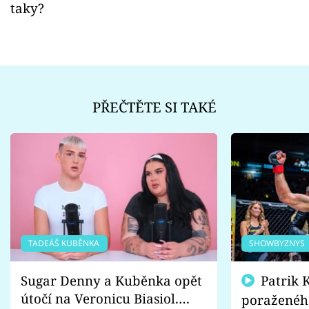
taky?
PŘEČTĚTE SI TAKÉ
TADEÁŠ KUBĚNKA
SHOWBYZNYS
Sugar Denny a Kuběnka opět
Patrik Kincl se zastal
útočí na Veronicu Biasiol.
poraženéh