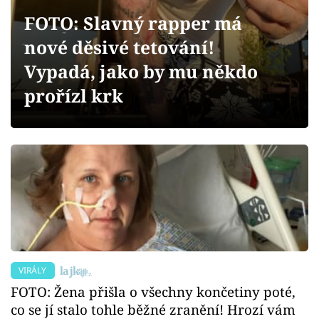
Sex a vztahy
FOTO: Slavný rapper má
Videa
nové děsivé tetování!
Vypadá, jako by mu někdo
Sledujte prima+
prořízl krk
Přihlášení
Sledujte nás
VIRÁLY
FOTO: Žena přišla o všechny končetiny poté,
co se jí stalo tohle běžné zranění! Hrozí vám