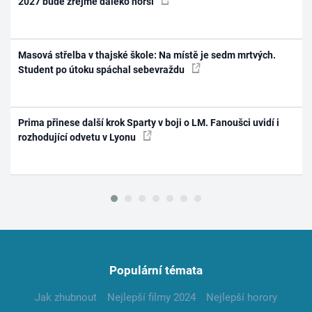
2027 bude zřejmě daleko horší
Masová střelba v thajské škole: Na místě je sedm mrtvých.
Student po útoku spáchal sebevraždu
Prima přinese další krok Sparty v boji o LM. Fanoušci uvidí i
rozhodující odvetu v Lyonu
Populární témata
Jak zhubnout
Nejlepší filmy 2024
Nejlepší horory