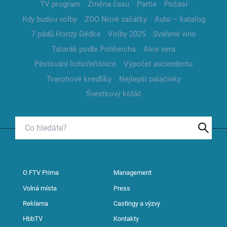
TV program
Změna času
Partie
Počasí
Kdy budou volby
ZOO Nové začátky
Auto – katalog
7 pádů Honzy Dědka
Volby 2025
Svařené víno
Tatarák podle Pohlreicha
Aloe vera
Pěstování lichořeřišnice
Výpočet ascendentu
Tvarohové knedlíky
Nejlepší palačinky
Švestkový koláč
O FTV Prima
Management
Volná místa
Press
Reklama
Castingy a výzvy
HbbTV
Kontakty