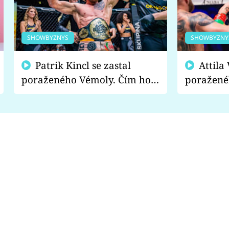
SHOWBYZNYS
SHOWBYZNY
Patrik Kincl se zastal
Attila Végh podpořil
poraženého Vémoly. Čím ho
poražené
fanoušci naštvali?
chce radě
s vítězem