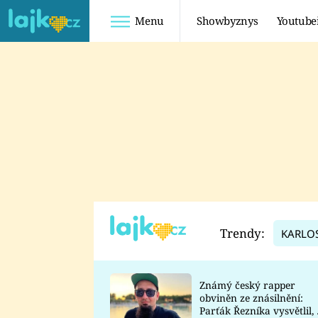
Menu
Showbyznys
Youtube
Youtuberky
Youtubeři
SHOPAHOLICADEL
FATTYPILLOW
ANNA ŠULC
FREESCOOT
SUGAR DENNY
ADAM KAJUMI
LADUŠKA
TADEÁŠ KUBĚNKA
DOMINIKA
DATEL
Trendy:
KARLO
MYSLIVCOVÁ
Známý český rapper
obviněn ze znásilnění:
Parťák Řezníka vysvětlil, 