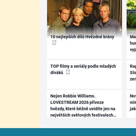
10 nejlepších dílů Hvězdné brány
Ma
hum
vy
TOP filmy a seriály podle mladých
Rap
diváků
Slo
ze
Nejen Robbie Williams.
No
LOVESTREAM 2026 přiveze
ním
hvězdy, které běžně uvidíte jen na
ja
největších světových festivalech