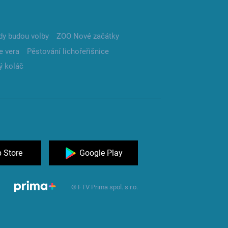
dy budou volby
ZOO Nové začátky
e vera
Pěstování lichořeřišnice
ý koláč
 Store
Google Play
© FTV Prima spol. s r.o.