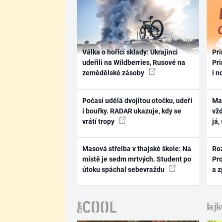
Válka o hořící sklady: Ukrajinci
Pri
udeřili na Wildberries, Rusové na
Pri
zemědělské zásoby
i n
Počasí udělá dvojitou otočku, udeří
Ma
i bouřky. RADAR ukazuje, kdy se
vž
vrátí tropy
já,
Masová střelba v thajské škole: Na
Ro
místě je sedm mrtvých. Student po
Pr
útoku spáchal sebevraždu
a 