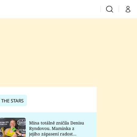
Vyhledávání
Můj 
Prima+
CNN Prima News
Prima Fresh
Prima Living
Prima Zoom
 THE STARS
Prima Lajk
Mína totálně zničila Denisu
Ryndovou. Maminka z
Sledujte nás
jejího zápasení radost