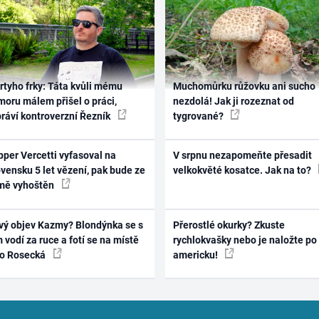
rtyho frky: Táta kvůli mému
Muchomůrku růžovku ani sucho
oru málem přišel o práci,
nezdolá! Jak ji rozeznat od
práví kontroverzní Řezník
tygrované?
per Vercetti vyfasoval na
V srpnu nezapomeňte přesadit
vensku 5 let vězení, pak bude ze
velkokvěté kosatce. Jak na to?
mě vyhoštěn
vý objev Kazmy? Blondýnka se s
Přerostlé okurky? Zkuste
 vodí za ruce a fotí se na místě
rychlokvašky nebo je naložte po
ko Rosecká
americku!