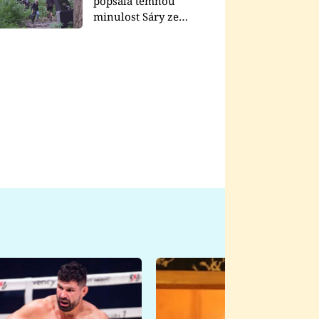
popsala temnou
minulost Sáry ze
seriálu Zákony vlka