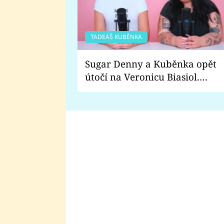
TADEÁŠ KUBĚNKA
Sugar Denny a Kuběnka opět
útočí na Veronicu Biasiol.
Proč je podle nich falešná a
lže o své nevěře?