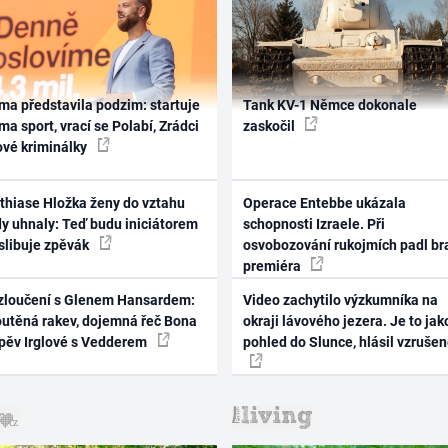
ma představila podzim: startuje
Tank KV-1 Němce dokonale
ma sport, vrací se Polabí, Zrádci
zaskočil
ové kriminálky
thiase Hložka ženy do vztahu
Operace Entebbe ukázala
dy uhnaly: Teď budu iniciátorem
schopnosti Izraele. Při
 slibuje zpěvák
osvobozování rukojmích padl br
premiéra
zloučení s Glenem Hansardem:
Video zachytilo výzkumníka na
outěná rakev, dojemná řeč Bona
okraji lávového jezera. Je to jak
zpěv Irglové s Vedderem
pohled do Slunce, hlásil vzruše