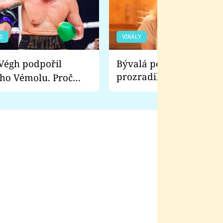
S
VIRÁLY
Bývalá pornoherečka
prozradila, co ji šokova
ho Vémolu. Proč
natáčení Euforie. Vážně
ji zápasit s ním než
bylo drsnější než hanba
 Kinclem?
filmy?