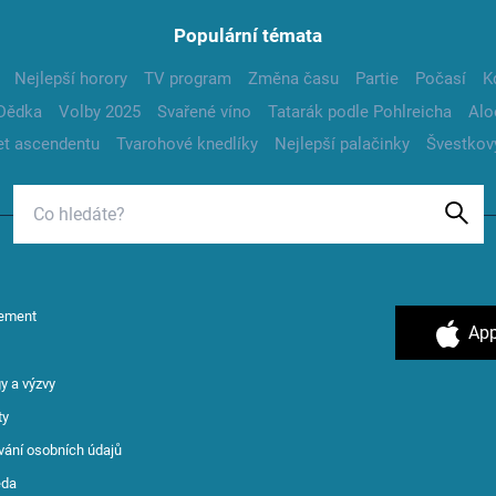
Populární témata
Nejlepší horory
TV program
Změna času
Partie
Počasí
K
Dědka
Volby 2025
Svařené víno
Tatarák podle Pohlreicha
Alo
t ascendentu
Tvarohové knedlíky
Nejlepší palačinky
Švestkov
ement
App
y a výzvy
ty
vání osobních údajů
ěda