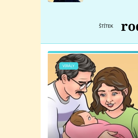
se v Plzni stalo
ro
ŠTÍTEK
VIRÁLY