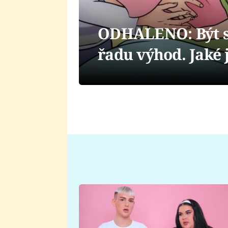
ODHALENO: Být s
řadu výhod. Jaké j