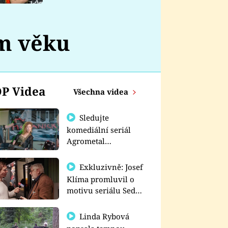
nemá
ém věku
P Videa
Všechna videa
Sledujte
komediální seriál
Agrometal
exkluzivně na
prima+
Exkluzivně: Josef
Klíma promluvil o
motivu seriálu Sedm
schodů k moci
Linda Rybová