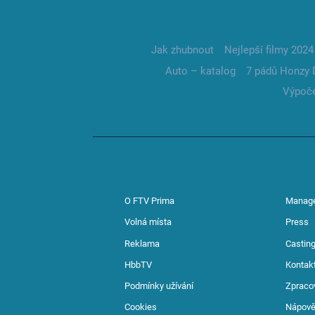
Jak zhubnout
Nejlepší filmy 2024
Auto – katalog
7 pádů Honzy 
Výpoče
O FTV Prima
Manag
Volná místa
Press
Reklama
Casting
HbbTV
Kontak
Podmínky užívání
Zpraco
Cookies
Nápov