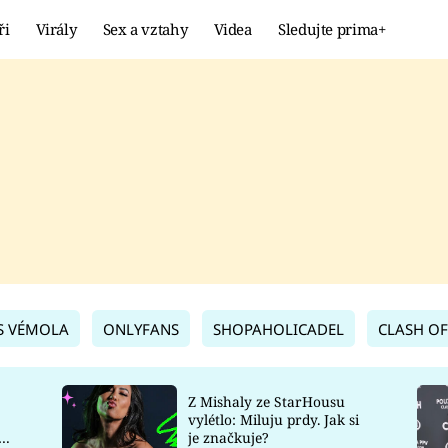
ři
Virály
Sex a vztahy
Videa
Sledujte prima+
Showbyznys
Extrém
VIRÁLY
KURIOZITY
VIDEA
KVÍZY
S VÉMOLA
ONLYFANS
SHOPAHOLICADEL
CLASH OF
Z Mishaly ze StarHousu
vylétlo: Miluju prdy. Jak si
co
je značkuje?