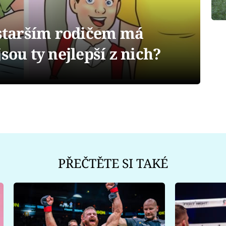
tarším rodičem má
sou ty nejlepší z nich?
PŘEČTĚTE SI TAKÉ