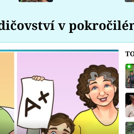
dičovství v pokročil
TO