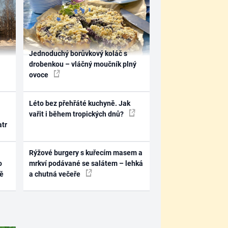
Jednoduchý borůvkový koláč s
drobenkou – vláčný moučník plný
ovoce
Léto bez přehřáté kuchyně. Jak
vařit i během tropických dnů?
atr
Rýžové burgery s kuřecím masem a
o
mrkví podávané se salátem – lehká
ně
a chutná večeře