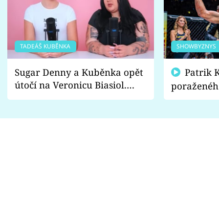
TADEÁŠ KUBĚNKA
SHOWBYZNYS
Sugar Denny a Kuběnka opět
Patrik Kincl se zastal
útočí na Veronicu Biasiol.
poraženéh
Proč je podle nich falešná a
fanoušci n
lže o své nevěře?