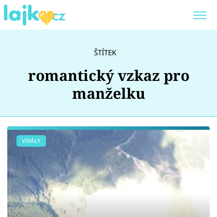
Trendy:
KARLOS VÉMOLA
ONLYFANS
ŠTÍTEK
SHOPAHOLICADEL
CLASH OF THE STARS
romantický vzkaz pro
manželku
Témata
VIRÁLY
Showbyznys
Youtubeři
Virály