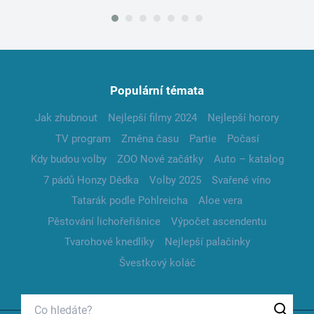
Populární témata
Jak zhubnout
Nejlepší filmy 2024
Nejlepší horory
TV program
Změna času
Partie
Počasí
Kdy budou volby
ZOO Nové začátky
Auto – katalog
7 pádů Honzy Dědka
Volby 2025
Svařené víno
Tatarák podle Pohlreicha
Aloe vera
Pěstování lichořeřišnice
Výpočet ascendentu
Tvarohové knedlíky
Nejlepší palačinky
Švestkový koláč