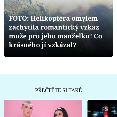
Sex a vztahy
Videa
FOTO: Helikoptéra omylem
zachytila romantický vzkaz
Sledujte prima+
muže pro jeho manželku! Co
Přihlášení
krásného jí vzkázal?
Sledujte nás
PŘEČTĚTE SI TAKÉ