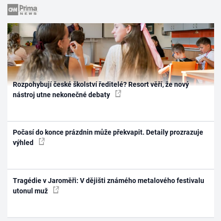
Rozpohybují české školství ředitelé? Resort věří, že nový
nástroj utne nekonečné debaty
Počasí do konce prázdnin může překvapit. Detaily prozrazuje
výhled
Tragédie v Jaroměři: V dějišti známého metalového festivalu
utonul muž