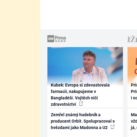
Kubek: Evropa si zdevastovala
Pri
farmacii, nakupujeme v
Pri
Bangladéši. Vojtěch ničí
i n
zdravotnictví
Zemřel známý hudebník a
Ma
producent Orbit. Spolupracoval s
vž
hvězdami jako Madonna a U2
já,