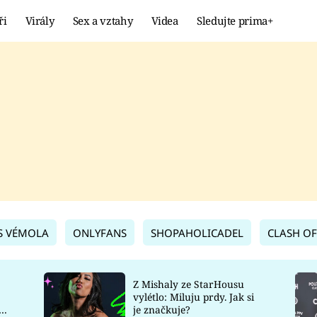
ři
Virály
Sex a vztahy
Videa
Sledujte prima+
Showbyznys
Extrém
VIRÁLY
KURIOZITY
VIDEA
KVÍZY
S VÉMOLA
ONLYFANS
SHOPAHOLICADEL
CLASH OF
Z Mishaly ze StarHousu
vylétlo: Miluju prdy. Jak si
co
je značkuje?