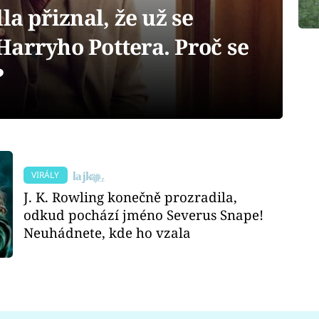
la přiznal, že už se
Harryho Pottera. Proč se
?
VIRÁLY
J. K. Rowling konečně prozradila,
odkud pochází jméno Severus Snape!
Neuhádnete, kde ho vzala