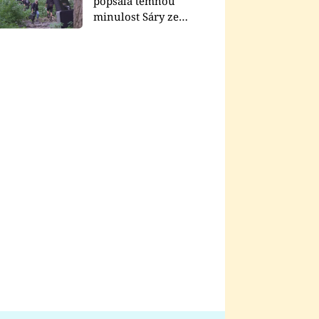
popsala temnou
minulost Sáry ze
seriálu Zákony vlka