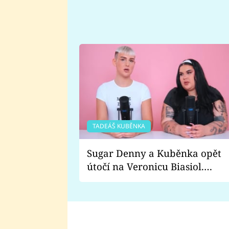
TADEÁŠ KUBĚNKA
Sugar Denny a Kuběnka opět
útočí na Veronicu Biasiol.
Proč je podle nich falešná a
lže o své nevěře?