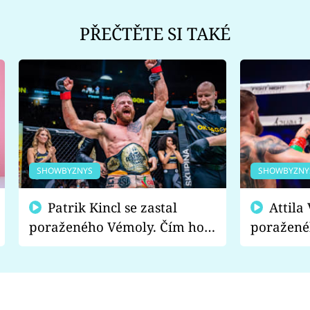
PŘEČTĚTE SI TAKÉ
SHOWBYZNYS
SHOWBYZNY
Patrik Kincl se zastal
Attila Végh podpořil
poraženého Vémoly. Čím ho
poražené
fanoušci naštvali?
chce radě
s vítězem