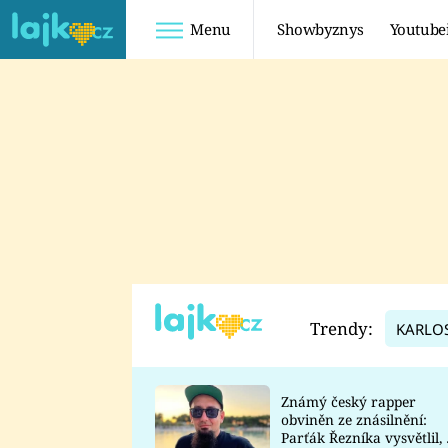
Menu
Showbyznys
Youtube
Youtuberky
Youtubeři
SHOPAHOLICADEL
FATTYPILLOW
ANNA ŠULC
FREESCOOT
SUGAR DENNY
ADAM KAJUMI
LADUŠKA
TADEÁŠ KUBĚNKA
DOMINIKA
DATEL
Trendy:
KARLO
MYSLIVCOVÁ
Známý český rapper
obviněn ze znásilnění:
Parťák Řezníka vysvětlil, 