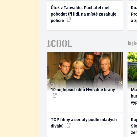
Útok v Tanvaldu: Pachatel měl
Ro
pobodat tři lidi, na místě zasahuje
Pr
policie
a 
10 nejlepších dílů Hvězdné brány
Ma
hum
vy
TOP filmy a seriály podle mladých
Rap
diváků
Slo
ze