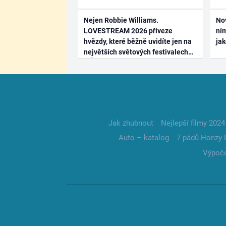
Nejen Robbie Williams.
No
LOVESTREAM 2026 přiveze
ním
hvězdy, které běžně uvidíte jen na
ja
největších světových festivalech
Jak zhubnout
Nejlepší filmy 2024
Auto – katalog
7 pádů Honzy 
Výpoče