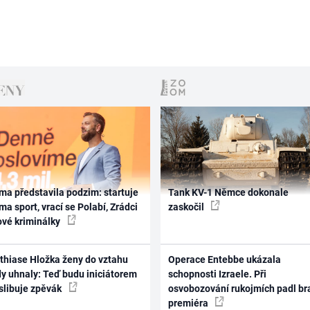
ma představila podzim: startuje
Tank KV-1 Němce dokonale
ma sport, vrací se Polabí, Zrádci
zaskočil
ové kriminálky
thiase Hložka ženy do vztahu
Operace Entebbe ukázala
dy uhnaly: Teď budu iniciátorem
schopnosti Izraele. Při
 slibuje zpěvák
osvobozování rukojmích padl br
premiéra