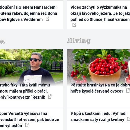
zloučení s Glenem Hansardem:
Video zachytilo výzkumníka na
outěná rakev, dojemná řeč Bona
okraji lávového jezera. Je to jak
zpěv Irglové s Vedderem
pohled do Slunce, hlásil vzruše
rtyho frky: Táta kvůli mému
Pěstujte brusinky! Na co je dobr
oru málem přišel o práci,
hořce kyselé červené ovoce?
práví kontroverzní Řezník
per Vercetti vyfasoval na
9 tipů s kostkami ledu: Vyhladí
vensku 5 let vězení, pak bude ze
zmačkané šaty i zalijí květiny
mě vyhoštěn