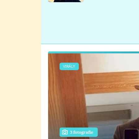
se v Plzni stalo
VIRÁLY
3 fotografie