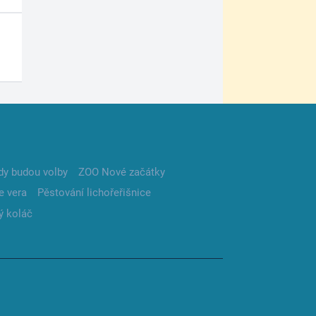
dy budou volby
ZOO Nové začátky
e vera
Pěstování lichořeřišnice
ý koláč