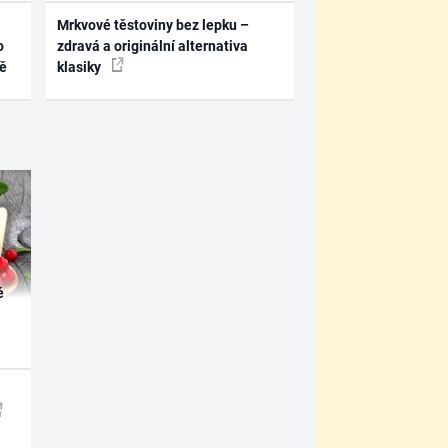
Mrkvové těstoviny bez lepku –
o
zdravá a originální alternativa
ně
klasiky
é