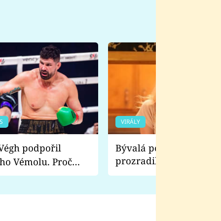
S
VIRÁLY
Bývalá pornoherečka
prozradila, co ji šokova
ho Vémolu. Proč
natáčení Euforie. Vážně
ji zápasit s ním než
bylo drsnější než hanba
 Kinclem?
filmy?