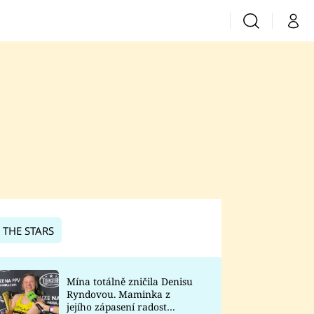
Vyhledávání
Můj 
Prima+
CNN Prima News
Prima Fresh
Prima Living
Prima Zoom
 THE STARS
Prima Lajk
Mína totálně zničila Denisu
Ryndovou. Maminka z
Sledujte nás
jejího zápasení radost