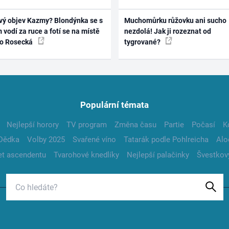
vý objev Kazmy? Blondýnka se s
Muchomůrku růžovku ani sucho
 vodí za ruce a fotí se na místě
nezdolá! Jak ji rozeznat od
ko Rosecká
tygrované?
Populární témata
Nejlepší horory
TV program
Změna času
Partie
Počasí
K
Dědka
Volby 2025
Svařené víno
Tatarák podle Pohlreicha
Alo
t ascendentu
Tvarohové knedlíky
Nejlepší palačinky
Švestkov