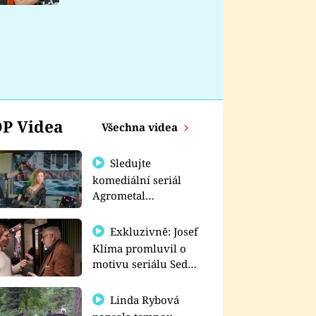
nemá
P Videa
Všechna videa
Sledujte
komediální seriál
Agrometal
exkluzivně na
prima+
Exkluzivně: Josef
Klíma promluvil o
motivu seriálu Sedm
schodů k moci
Linda Rybová