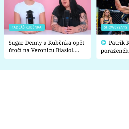
TADEÁŠ KUBĚNKA
SHOWBYZNYS
Sugar Denny a Kuběnka opět
Patrik Kincl se zastal
útočí na Veronicu Biasiol.
poraženéh
Proč je podle nich falešná a
fanoušci n
lže o své nevěře?