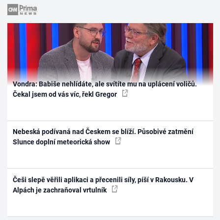
Vondra: Babiše nehlídáte, ale svítíte mu na uplácení voličů.
Čekal jsem od vás víc, řekl Gregor
Nebeská podívaná nad Českem se blíží. Působivé zatmění
Slunce doplní meteorická show
Češi slepě věřili aplikaci a přecenili síly, píší v Rakousku. V
Alpách je zachraňoval vrtulník