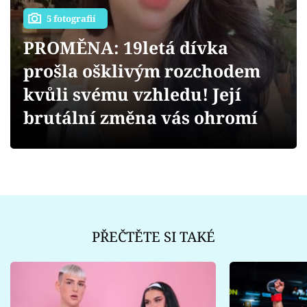
Sex a vztahy
5 fotografií
Videa
PROMĚNA: 19letá dívka
prošla ošklivým rozchodem
Sledujte prima+
kvůli svému vzhledu! Její
Přihlášení
brutální změna vás ohromí
Sledujte nás
PŘEČTĚTE SI TAKÉ