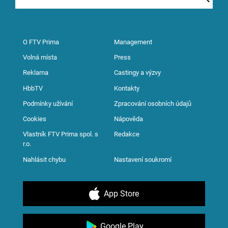
O FTV Prima
Management
Volná místa
Press
Reklama
Castingy a výzvy
HbbTV
Kontakty
Podmínky užívání
Zpracování osobních údajů
Cookies
Nápověda
Vlastník FTV Prima spol. s
Redakce
r.o.
Nahlásit chybu
Nastavení soukromí
App Store
Google Play