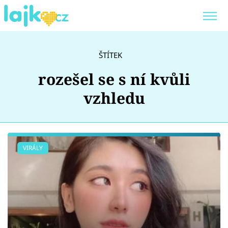
Trendy:
KARLOS VÉMOLA
ONLYFANS
ŠTÍTEK
SHOPAHOLICADEL
CLASH OF THE STARS
rozešel se s ní kvůli
vzhledu
Témata
VIRÁLY
Showbyznys
Youtubeři
Virály