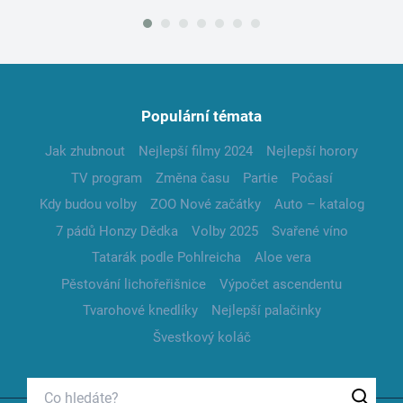
Populární témata
Jak zhubnout
Nejlepší filmy 2024
Nejlepší horory
TV program
Změna času
Partie
Počasí
Kdy budou volby
ZOO Nové začátky
Auto – katalog
7 pádů Honzy Dědka
Volby 2025
Svařené víno
Tatarák podle Pohlreicha
Aloe vera
Pěstování lichořeřišnice
Výpočet ascendentu
Tvarohové knedlíky
Nejlepší palačinky
Švestkový koláč