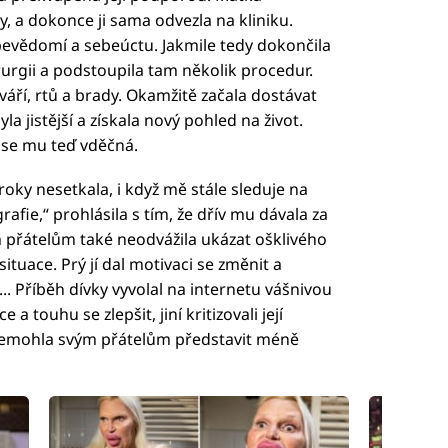
y, a dokonce ji sama odvezla na kliniku.
í sebevědomí a sebeúctu. Jakmile tedy dokončila
irurgii a podstoupila tam několik procedur.
váří, rtů a brady. Okamžitě začala dostávat
la jistější a získala nový pohled na život.
í se mu teď vděčná.
oky nesetkala, i když mě stále sleduje na
afie,“ prohlásila s tím, že dřív mu dávala za
vým přátelům také neodvážila ukázat ošklivého
tuace. Prý jí dal motivaci se změnit a
t... Příběh dívky vyvolal na internetu vášnivou
e a touhu se zlepšit, jiní kritizovali její
 nemohla svým přátelům představit méně