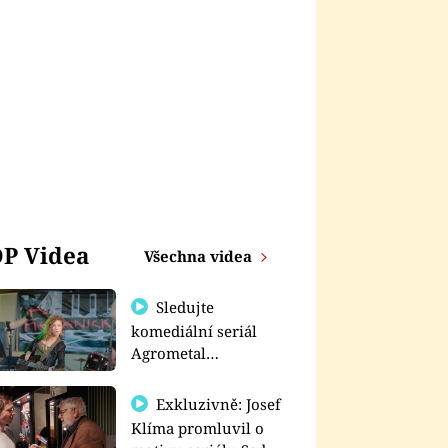
P Videa
Všechna videa
Sledujte
komediální seriál
Agrometal
exkluzivně na
prima+
Exkluzivně: Josef
Klíma promluvil o