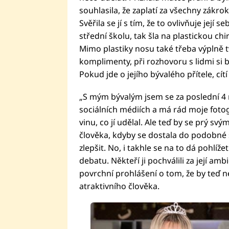
souhlasila, že zaplatí za všechny zákrok
Svěřila se jí s tím, že to ovlivňuje jej
střední školu, tak šla na plastickou ch
Mimo plastiky nosu také třeba výplně t
komplimenty, při rozhovoru s lidmi si by
Pokud jde o jejího bývalého přítele, cít
„S mým bývalým jsem se za poslední 4 r
sociálních médiích a má rád moje fotogr
vinu, co jí udělal. Ale teď by se prý s
člověka, kdyby se dostala do podobné si
zlepšit. No, i takhle se na to dá pohlíže
debatu. Někteří ji pochválili za její ambic
povrchní prohlášení o tom, že by teď
atraktivního člověka.