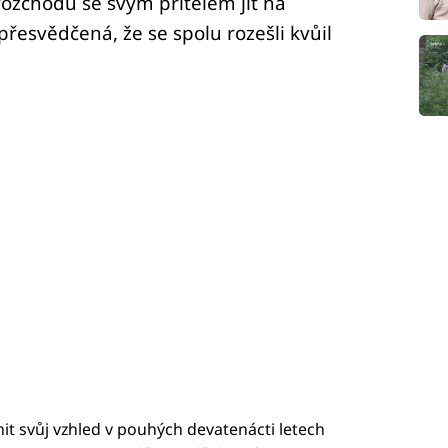
rozchodu se svým přítelem jít na
přesvědčená, že se spolu rozešli kvůil
 svůj vzhled v pouhých devatenácti letech