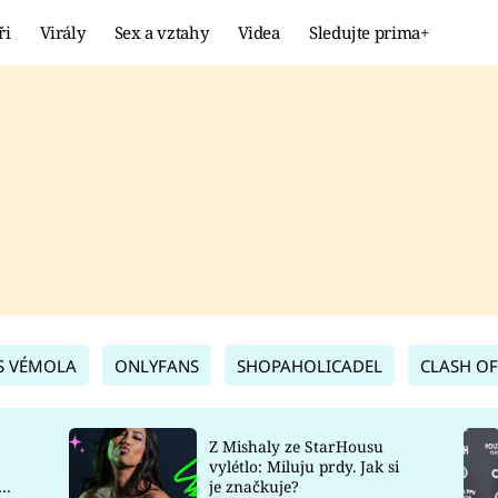
ři
Virály
Sex a vztahy
Videa
Sledujte prima+
Showbyznys
Extrém
VIRÁLY
KURIOZITY
VIDEA
KVÍZY
S VÉMOLA
ONLYFANS
SHOPAHOLICADEL
CLASH OF
Z Mishaly ze StarHousu
vylétlo: Miluju prdy. Jak si
co
je značkuje?