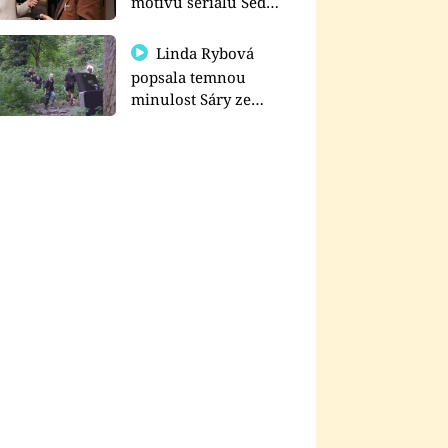
motivu seriálu Sedm
schodů k moci
Linda Rybová
popsala temnou
minulost Sáry ze
seriálu Zákony vlka