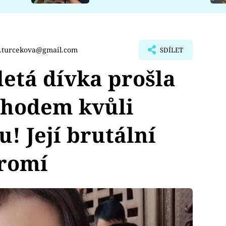
a.turcekova@gmail.com
SDÍLET
etá dívka prošla
chodem kvůli
! Její brutální
romí