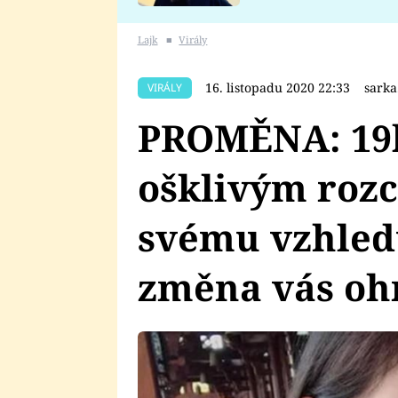
se v Plzni stalo
Lajk
■
Virály
16. listopadu 2020 22:33
sark
VIRÁLY
PROMĚNA: 19l
ošklivým roz
svému vzhledu
změna vás oh