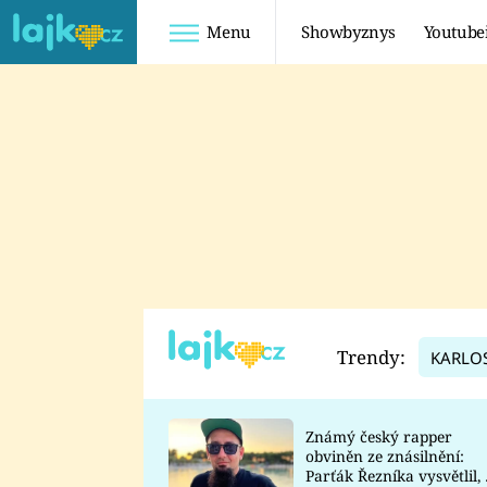
Menu
Showbyznys
Youtube
Youtuberky
Youtubeři
SHOPAHOLICADEL
FATTYPILLOW
ANNA ŠULC
FREESCOOT
SUGAR DENNY
ADAM KAJUMI
LADUŠKA
TADEÁŠ KUBĚNKA
DOMINIKA
DATEL
Trendy:
KARLO
MYSLIVCOVÁ
Známý český rapper
obviněn ze znásilnění:
Parťák Řezníka vysvětlil, 