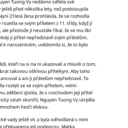
Nguyen Tuong Vy nedávno sdílela své
 ještě před několika lety, než podstoupila
Nyní 21letá žena prohlásila, že se rozhodla
rozešla se svým přítelem z 11. třídy, když jí
 ale přestože jí neustále říkal, že se mu líbí
 nikdy ji přítel nepředstavil svým přátelům.
al k narozeninám, uvědomila si, že to bylo
di, kteří na si na ni ukazovali a mluvili o tom,
brat takovou ošklivou přítelkyni. Aby toho
stancoval a ani ji přátelům nepředstavil. To
la rozejít se se svým přítelem, velmi
u zděšení zjistila, že s rozchodem její přítel
ntický vztah skončil, Nguyen Tuong Vy utrpěla
s mnohem hezčí dívkou.
cké vady ještě víc a byla odhodlaná s nimi
la překvapena její podporou. Matka