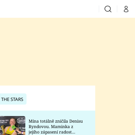
Vyhledávání
Můj 
Prima+
CNN Prima News
Prima Fresh
Prima Living
Prima Zoom
 THE STARS
Prima Lajk
Mína totálně zničila Denisu
Ryndovou. Maminka z
Sledujte nás
jejího zápasení radost