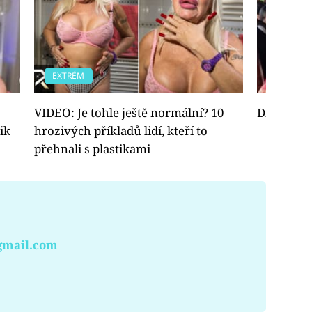
EXTRÉM
VIRÁLY
VIDEO: Je tohle ještě normální? 10
Dívka šla
ik
hrozivých příkladů lidí, kteří to
přehnali s plastikami
gmail.com