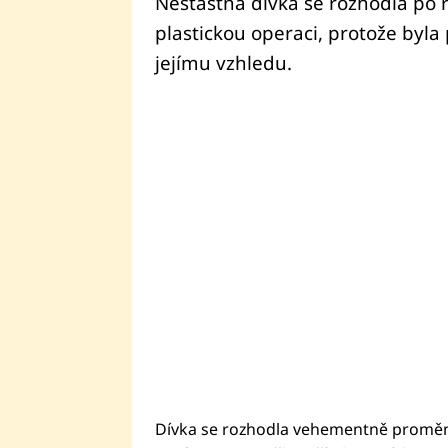
Nešťastná dívka se rozhodla po 
plastickou operaci, protože byla 
jejímu vzhledu.
Dívka se rozhodla vehementně proměnit