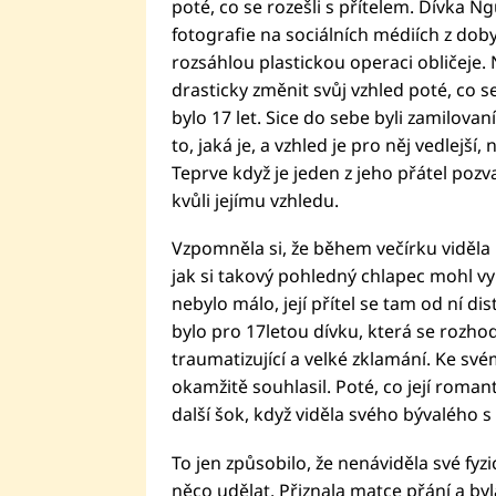
poté, co se rozešli s přítelem. Dívka 
fotografie na sociálních médiích z doby
rozsáhlou plastickou operaci obličeje. 
drasticky změnit svůj vzhled poté, co se 
bylo 17 let. Sice do sebe byli zamilovaní,
to, jaká je, a vzhled je pro něj vedlejší,
Teprve když je jeden z jeho přátel pozv
kvůli jejímu vzhledu.
Vzpomněla si, že během večírku viděla li
jak si takový pohledný chlapec mohl vy
nebylo málo, její přítel se tam od ní di
bylo pro 17letou dívku, která se rozhod
traumatizující a velké zklamání. Ke svém
okamžitě souhlasil. Poté, co její roma
další šok, když viděla svého bývalého 
To jen způsobilo, že nenáviděla své fyzi
něco udělat. Přiznala matce přání a by