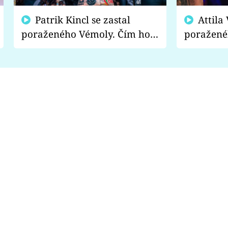
Patrik Kincl se zastal
Attila Végh podpořil
poraženého Vémoly. Čím ho
poražené
fanoušci naštvali?
chce radě
s vítězem