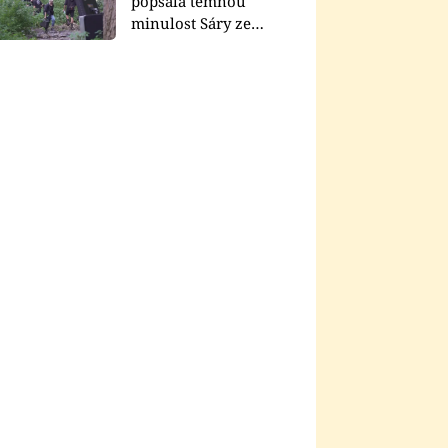
popsala temnou
minulost Sáry ze
seriálu Zákony vlka