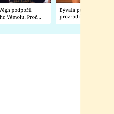
Bývalá pornoherečka
prozradila, co ji šokova
ho Vémolu. Proč
natáčení Euforie. Vážně
ji zápasit s ním než
bylo drsnější než hanba
 Kinclem?
filmy?