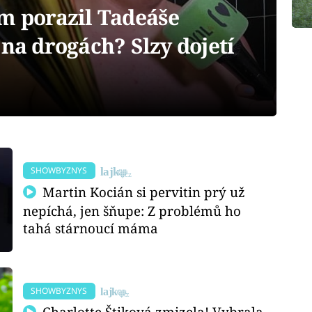
m porazil Tadeáše
 na drogách? Slzy dojetí
SHOWBYZNYS
Martin Kocián si pervitin prý už
nepíchá, jen šňupe: Z problémů ho
tahá stárnoucí máma
SHOWBYZNYS
Charlotte Štiková zmizela! Vybrala