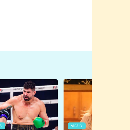
S
VIRÁLY