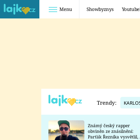
Menu
Showbyznys
Youtube
Youtuberky
Youtubeři
SHOPAHOLICADEL
FATTYPILLOW
ANNA ŠULC
FREESCOOT
SUGAR DENNY
ADAM KAJUMI
LADUŠKA
TADEÁŠ KUBĚNKA
DOMINIKA
DATEL
Trendy:
KARLO
MYSLIVCOVÁ
Známý český rapper
obviněn ze znásilnění:
Parťák Řezníka vysvětlil, 