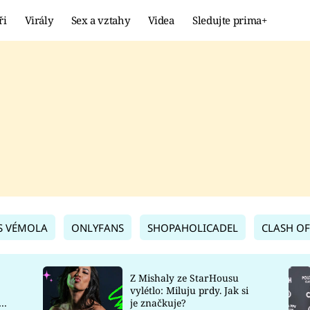
ři
Virály
Sex a vztahy
Videa
Sledujte prima+
Showbyznys
Extrém
VIRÁLY
KURIOZITY
VIDEA
KVÍZY
S VÉMOLA
ONLYFANS
SHOPAHOLICADEL
CLASH OF
Z Mishaly ze StarHousu
vylétlo: Miluju prdy. Jak si
co
je značkuje?