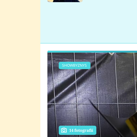
se v Plzni stalo
SHOWBYZNYS
14 fotografií