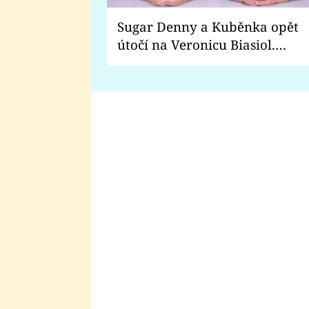
Sugar Denny a Kuběnka opět
útočí na Veronicu Biasiol.
Proč je podle nich falešná a
lže o své nevěře?