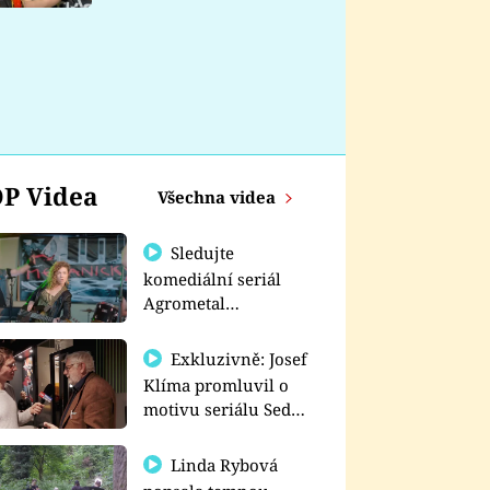
nemá
P Videa
Všechna videa
Sledujte
komediální seriál
Agrometal
exkluzivně na
prima+
Exkluzivně: Josef
Klíma promluvil o
motivu seriálu Sedm
schodů k moci
Linda Rybová