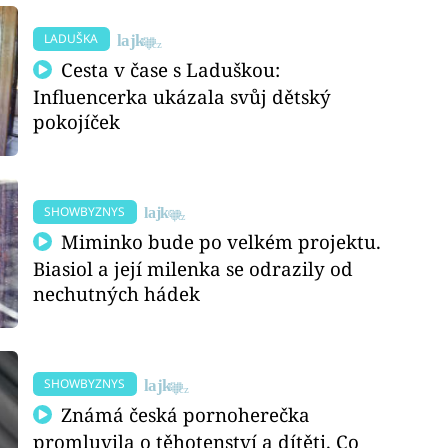
LADUŠKA
Cesta v čase s Laduškou:
Influencerka ukázala svůj dětský
pokojíček
SHOWBYZNYS
Miminko bude po velkém projektu.
Biasiol a její milenka se odrazily od
nechutných hádek
SHOWBYZNYS
Známá česká pornoherečka
promluvila o těhotenství a dítěti. Co