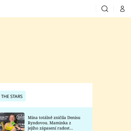
Vyhledávání
Můj 
Prima+
CNN Prima News
Prima Fresh
Prima Living
Prima Zoom
 THE STARS
Prima Lajk
Mína totálně zničila Denisu
Ryndovou. Maminka z
Sledujte nás
jejího zápasení radost