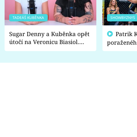
TADEÁŠ KUBĚNKA
SHOWBYZNYS
Sugar Denny a Kuběnka opět
Patrik Kincl se zastal
útočí na Veronicu Biasiol.
poraženéh
Proč je podle nich falešná a
fanoušci n
lže o své nevěře?