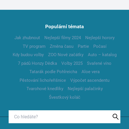
Populární témata
Jak zhubnout
Nejlepší filmy 2024
Nejlepší horory
TV program
Změna času
Partie
Počasí
Kdy budou volby
ZOO Nové začátky
Auto – katalog
7 pádů Honzy Dědka
Volby 2025
Svařené víno
Tatarák podle Pohlreicha
Aloe vera
Pěstování lichořeřišnice
Výpočet ascendentu
Tvarohové knedlíky
Nejlepší palačinky
Švestkový koláč