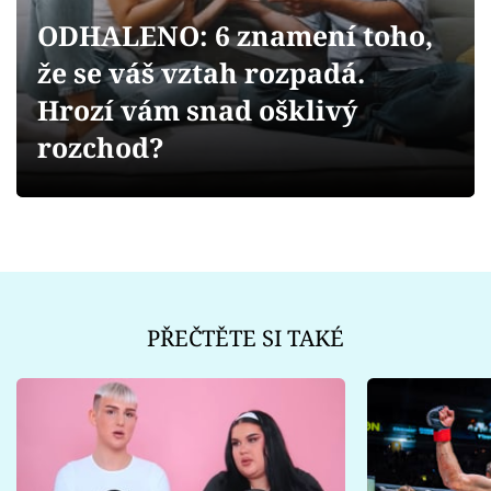
Sex a vztahy
ODHALENO: 6 znamení toho,
Videa
že se váš vztah rozpadá.
Hrozí vám snad ošklivý
Sledujte prima+
rozchod?
Přihlášení
Sledujte nás
PŘEČTĚTE SI TAKÉ