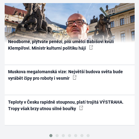
Neodborné, plýtváte penězi, píší umělci Babišovi kvůli
Klempířovi. Ministr kulturní politiku hájí
Muskova megalomanská vize: Největší budova světa bude
vyrábět čipy pro roboty i vesmír
Teploty v Česku rapidně stoupnou, platí trojitá VÝSTRAHA.
Tropy však brzy utnou silné bouřky