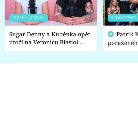
TADEÁŠ KUBĚNKA
SHOWBYZNYS
Sugar Denny a Kuběnka opět
Patrik Kincl se zastal
útočí na Veronicu Biasiol.
poraženéh
Proč je podle nich falešná a
fanoušci n
lže o své nevěře?