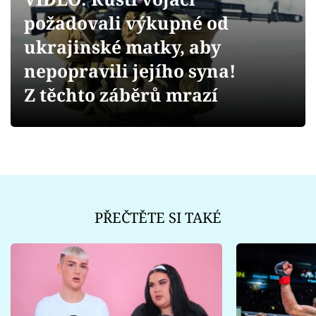
Sex a vztahy
požadovali výkupné od
Videa
ukrajinské matky, aby
nepopravili jejího syna!
Sledujte prima+
Z těchto záběrů mrazí
Přihlášení
Sledujte nás
PŘEČTĚTE SI TAKÉ