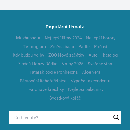
Populární témata
Jak zhubnout
Nejlepší filmy 2024
Nejlepší horory
TV program
Změna času
Partie
Počasí
Kdy budou volby
ZOO Nové začátky
Auto – katalog
7 pádů Honzy Dědka
Volby 2025
Svařené víno
Tatarák podle Pohlreicha
Aloe vera
Pěstování lichořeřišnice
Výpočet ascendentu
Tvarohové knedlíky
Nejlepší palačinky
Švestkový koláč