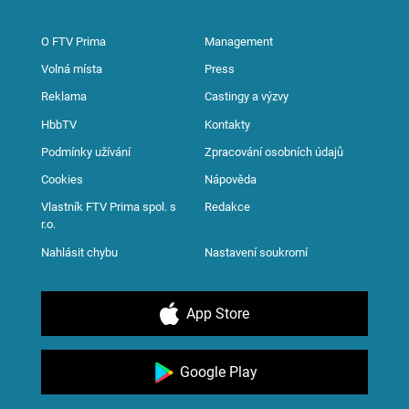
O FTV Prima
Management
Volná místa
Press
Reklama
Castingy a výzvy
HbbTV
Kontakty
Podmínky užívání
Zpracování osobních údajů
Cookies
Nápověda
Vlastník FTV Prima spol. s
Redakce
r.o.
Nahlásit chybu
Nastavení soukromí
App Store
Google Play